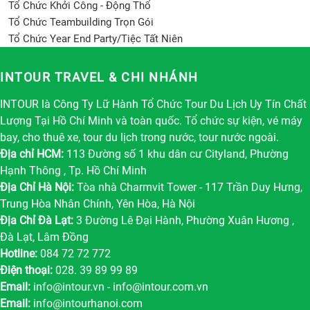
Tổ Chức Khởi Công - Động Thổ
Tổ Chức Teambuilding Trọn Gói
Tổ Chức Year End Party/Tiệc Tất Niên
INTOUR TRAVEL & CHI NHÁNH
INTOUR là Công Ty Lữ Hành Tổ Chức Tour Du Lịch Uy Tín Chất
Lượng Tại Hồ Chí Minh và toàn quốc. Tổ chức sự kiện, vé máy
bay, cho thuê xe, tour du lịch trong nước, tour nước ngoài.
Địa chỉ HCM:
113 Đường số 1 khu dân cư Cityland, Phường
Hạnh Thông , Tp. Hồ Chí Minh
Địa Chỉ Hà Nội:
Tòa nhà Charmvit Tower - 117 Trần Duy Hưng,
Trung Hòa Nhân Chính, Yên Hòa, Hà Nội
Địa Chỉ Đà Lạt:
3 Đường Lê Đại Hành, Phường Xuân Hương ,
Đà Lạt, Lâm Đồng
Hotline:
084 72 72 772
Điện thoại:
028. 39 89 99 89
Email:
info@intour.vn
-
info@intour.com.vn
Email:
info@intourhanoi.com