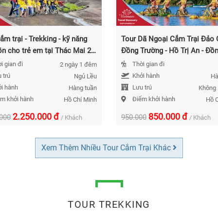
ắm trại - Trekking - kỹ năng
Tour Dã Ngoại Cắm Trại Đảo Ó
ồn cho trẻ em tại Thác Mai 2
Đồng Trường - Hồ Trị An - Đồ
1 Đêm Năm 2026
1 Ngày Năm 2026
i gian đi
Thời gian đi
2 ngày 1 đêm
 trú
Khởi hành
Ngủ Lều
Hà
i hành
Lưu trú
Hàng tuần
Không 
m khởi hành
Điểm khởi hành
Hồ Chí Minh
Hồ C
2.250.000
đ
850.000
đ
.000
950.000
/ Khách
/ Khách
Xem Thêm Nhiều Tour Cắm Trại Khác
TOUR TREKKING