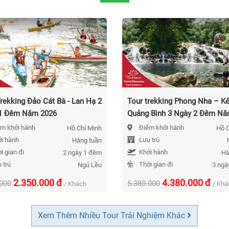
rekking Đảo Cát Bà - Lan Hạ 2
Tour trekking Phong Nha – K
1 Đêm Năm 2026
Quảng Bình 3 Ngày 2 Đêm N
2026
m khởi hành
Điểm khởi hành
Hồ Chí Minh
Hồ C
i hành
Lưu trú
Hàng tuần
i gian đi
Khởi hành
2 ngày 1 đêm
Hà
 trú
Thời gian đi
Ngủ Lều
3 ngà
2.350.000
đ
4.380.000
đ
.000
5.380.000
/ Khách
/ Khá
Xem Thêm Nhiều Tour Trải Nghiệm Khác