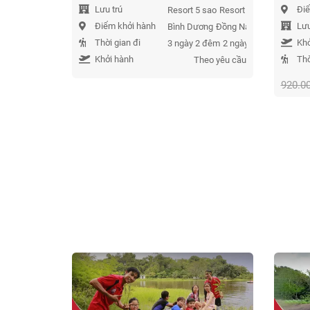
Lưu trú
Điể
Resort 5 sao
Resort 3 sao
Resort 4 
Điểm khởi hành
Lưu
Bình Dương
Đồng Nai
Hồ Chí Minh
Thời gian đi
Khở
3 ngày 2 đêm
2 ngày 1 đêm
1 ngày
Khởi hành
Thờ
Theo yêu cầu
920.0