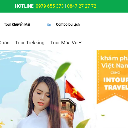
HOTLINE
:
0979 655 373
|
0847 27 27 72
Tour Khuyến Mãi
Combo Du Lịch
Đoàn
Tour Trekking
Tour Mùa Vụ