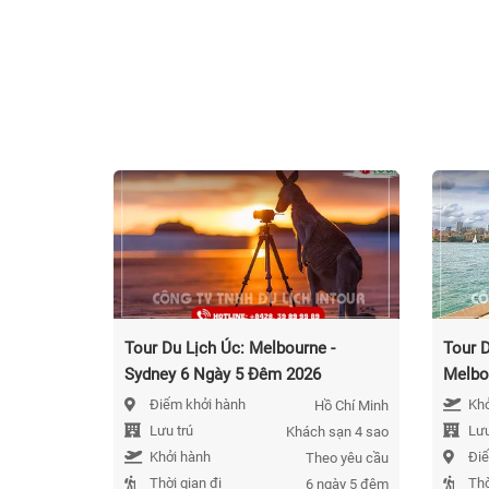
Tour Du Lịch Úc: Melbourne -
Tour D
Sydney 6 Ngày 5 Đêm 2026
Melbo
Điểm khởi hành
Khở
Hồ Chí Minh
Lưu trú
Lưu
Khách sạn 4 sao
Khởi hành
Điể
Theo yêu cầu
Thời gian đi
Thờ
6 ngày 5 đêm