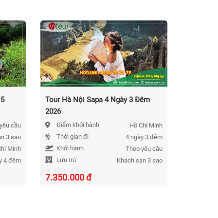
 5
Tour Hà Nội Sapa 4 Ngày 3 Đêm
Tour Hà N
2026
Sapa 6 N
Điểm khởi hành
Lưu trú
yêu cầu
Hồ Chí Minh
Thời gian đi
Thời gi
n 3 sao
4 ngày 3 đêm
Khởi hành
Điểm k
hí Minh
Theo yêu cầu
Lưu trú
Khởi h
y 4 đêm
Khách sạn 3 sao
7.350.000
đ
8.650.