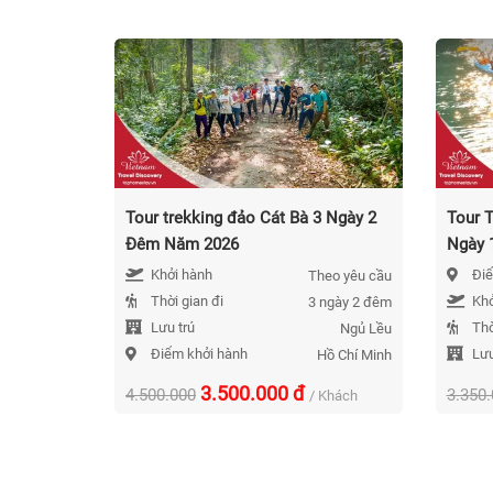
Tour trekking đảo Cát Bà 3 Ngày 2
Tour T
Đêm Năm 2026
Ngày 
Khởi hành
Điể
Theo yêu cầu
Thời gian đi
Khở
3 ngày 2 đêm
Lưu trú
Thờ
Ngủ Lều
Điểm khởi hành
Lưu
Hồ Chí Minh
3.500.000
đ
4.500.000
3.350
/ Khách