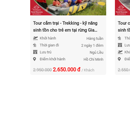
Tour cắm trại - Trekking - kỹ năng
Tour c
sinh tồn cho trẻ em tại rừng Gia
sinh t
Canh 2 Ngày 1 Đêm Năm 2026
Ngày 
Khởi hành
Thờ
Hàng tuần
Thời gian đi
Lưu
2 ngày 1 đêm
Lưu trú
Khở
Ngủ Lều
Điểm khởi hành
Điể
Hồ Chí Minh
2.650.000
đ
2.950.000
2.550
/ Khách