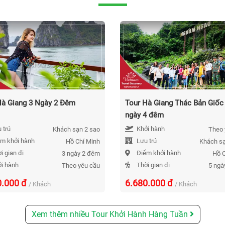
Hà Giang 3 Ngày 2 Đêm
Tour Hà Giang Thác Bản Giốc
ngày 4 đêm
 trú
Khởi hành
Khách sạn 2 sao
Theo 
m khởi hành
Lưu trú
Hồ Chí Minh
Khách sạ
i gian đi
Điểm khởi hành
3 ngày 2 đêm
Hồ C
i hành
Thời gian đi
Theo yêu cầu
5 ngà
0.000
đ
6.680.000
đ
/ Khách
/ Khách
Xem thêm nhiều Tour Khởi Hành Hàng Tuần