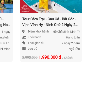
 -
Tour Cắm Trại - Câu Cá - Bãi Cóc -
Tour Cắm
ng Nai
Vịnh Vĩnh Hy - Ninh Chữ 2 Ngày 2
Robinson
Đêm Năm 2026
Năm 202
Điểm khởi hành
Điểm k
1 ngày
Hồ Chí Minh
Ninh Thuận
Khởi hành
Khởi h
ng tuần
Hàng tuần
Thời gian đi
Thời gi
Lưu Trú
2 ngày 2 đêm
Lưu trú
Lưu trú
hí Minh
Ngủ Lều
1.990.000
đ
2.990.000
3.990.000
/ Khách