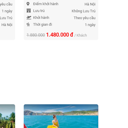
Điểm khởi hành
Lưu trú
yêu cầu
Hà Nội
Lưu trú
Điểm k
1 ngày
Không Lưu Trú
Khởi hành
Thời gi
Lưu Trú
Theo yêu cầu
Thời gian đi
Khởi h
Hà Nội
1 ngày
1.480.000
đ
1.880.000
980.000
/ Khách