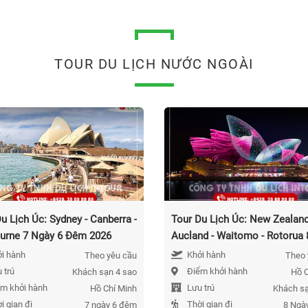
TOUR DU LỊCH NƯỚC NGOÀI
u Lịch Úc: Sydney - Canberra -
Tour Du Lịch Úc: New Zealand
urne 7 Ngày 6 Đêm 2026
Aucland - Waitomo - Rotorua 
Ngày 7 Đêm 2026
i hành
Khởi hành
Theo yêu cầu
Theo 
 trú
Điểm khởi hành
Khách sạn 4 sao
Hồ C
m khởi hành
Lưu trú
Hồ Chí Minh
Khách sạ
i gian đi
Thời gian đi
7 ngày 6 đêm
8 Ngà