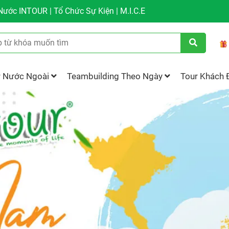
ước INTOUR | Tổ Chức Sự Kiện | M.I.C.E
r Nước Ngoài
Teambuilding Theo Ngày
Tour Khách 