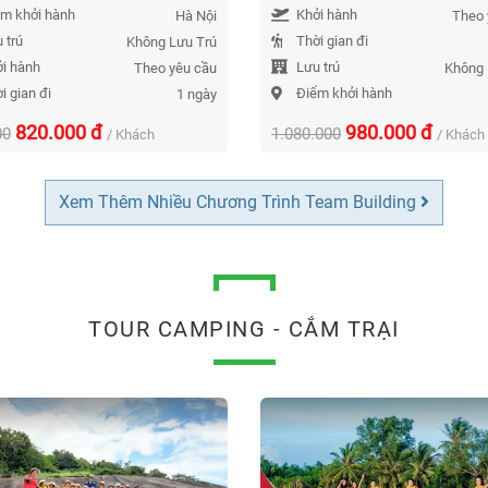
m khởi hành
Khởi hành
sao
Hà Nội
Theo 
 trú
Thời gian đi
Không Lưu Trú
i hành
Lưu trú
Theo yêu cầu
Không 
i gian đi
Điểm khởi hành
1 ngày
820.000
đ
980.000
đ
00
1.080.000
/ Khách
/ Khách
Xem Thêm Nhiều Chương Trình Team Building
TOUR CAMPING - CẮM TRẠI