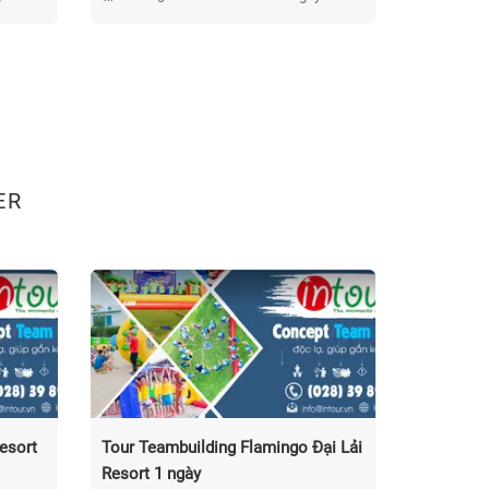
ER
esort
Tour Teambuilding Flamingo Đại Lải
Tour Team
Resort 1 ngày
ngày