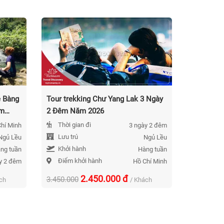
ẻ Bàng
Tour trekking Chư Yang Lak 3 Ngày
Tour Tre
ăm
2 Đêm Năm 2026
K50) 3 N
Thời gian đi
Lưu trú
hí Minh
3 ngày 2 đêm
Lưu trú
Khởi h
Ngủ Lều
Ngủ Lều
Khởi hành
Thời gi
ng tuần
Hàng tuần
Điểm khởi hành
Điểm k
y 2 đêm
Hồ Chí Minh
2.450.000
đ
3.450.000
4.690.000
ch
/ Khách