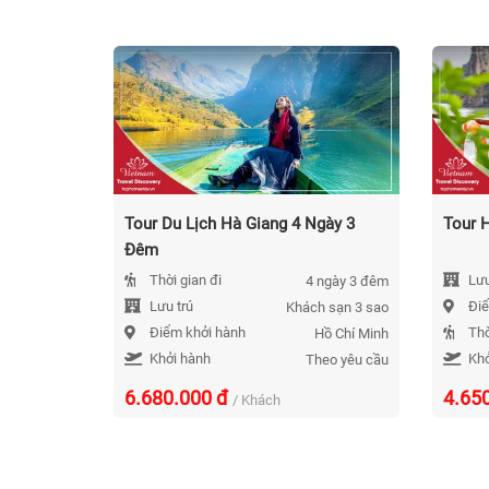
Tour Du Lịch Hà Giang 4 Ngày 3
Tour 
Đêm
Thời gian đi
Lưu
4 ngày 3 đêm
Lưu trú
Điể
Khách sạn 3 sao
Điểm khởi hành
Thờ
Hồ Chí Minh
Khởi hành
Khở
Theo yêu cầu
6.680.000
đ
4.65
/ Khách