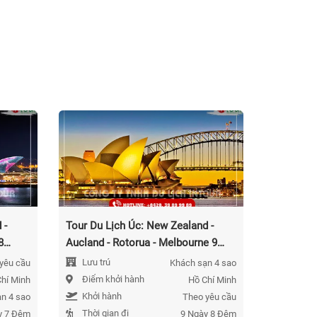
 -
Tour Du Lịch Úc: New Zealand -
8
Aucland - Rotorua - Melbourne 9
Ngày 8 Đêm 2026
Lưu trú
yêu cầu
Khách sạn 4 sao
Điểm khởi hành
hí Minh
Hồ Chí Minh
Khởi hành
n 4 sao
Theo yêu cầu
Thời gian đi
y 7 Đêm
9 Ngày 8 Đêm