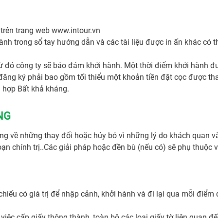
trên trang web www.intour.vn
ành trong sổ tay hướng dẫn và các tài liệu được in ấn khác có t
từ đó công ty sẽ bảo đảm khởi hành. Một thời điểm khởi hành 
 đăng ký phải bao gồm tối thiểu một khoản tiền đặt cọc được t
 hợp Bất khả kháng.
NG
g về những thay đổi hoặc hủy bỏ vì những lý do khách quan và 
 loạn chính trị..Các giải pháp hoặc đền bù (nếu có) sẽ phụ thuộc
hiếu có giá trị để nhập cảnh, khởi hành và đi lại qua mỗi điểm đế
n việc cấp giấy thông thành, toàn bộ các loại giấy tờ liên quan đế