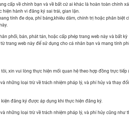
g cấp về chính bạn và về bất cứ ai khác là hoàn toàn chính xá
iện hành vi đăng ký sai trái, gian lận.
ang tính đe dọa, phỉ báng,khiêu dâm, chính trị hoặc phân biệt c
này.
phân phối, bán, phát tán, hoặc cấp phép trang web này và bất kỳ
n từ trang web này để sử dụng cho cá nhân bạn và mang tính ph
ôi, xin vui lòng thực hiện mối quan hệ theo hợp đồng trực tiếp 
à những loại trừ về trách nhiệm pháp lý, và phí hủy và thay đổ
 kiện đăng ký được áp dụng khi thực hiện đăng ký.
à những loại trừ về trách nhiệm pháp lý, và phí hủy cũng như t