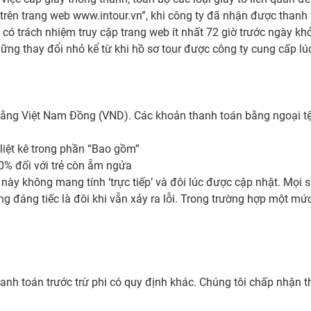
trên trang web www.intour.vn”, khi công ty đã nhận được thanh
g có trách nhiệm truy cập trang web ít nhất 72 giờ trước ngày k
những thay đổi nhỏ kể từ khi hồ sơ tour được công ty cung cấp lú
bằng Việt Nam Đồng (VND). Các khoản thanh toán bằng ngoại t
iệt kê trong phần “Bao gồm”
90% đối với trẻ còn ẵm ngửa
 này không mang tính ‘trực tiếp’ và đôi lúc được cập nhật. Mọ
g đáng tiếc là đôi khi vẫn xảy ra lỗi. Trong trường hợp một mức
anh toán trước trừ phi có quy định khác. Chúng tôi chấp nhận 