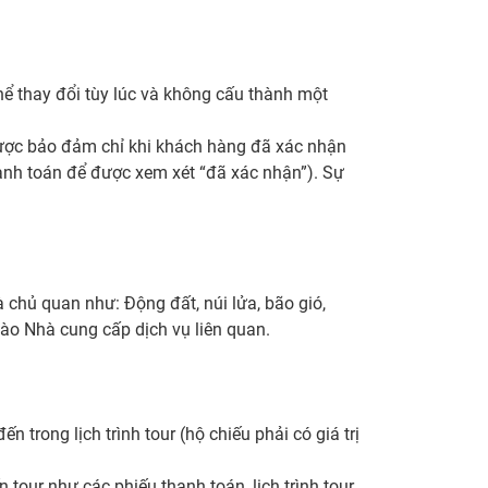
hể thay đổi tùy lúc và không cấu thành một
được bảo đảm chỉ khi khách hàng đã xác nhận
hanh toán để được xem xét “đã xác nhận”). Sự
chủ quan như: Động đất, núi lửa, bão gió,
 vào Nhà cung cấp dịch vụ liên quan.
n trong lịch trình tour (hộ chiếu phải có giá trị
n tour như các phiếu thanh toán, lịch trình tour,