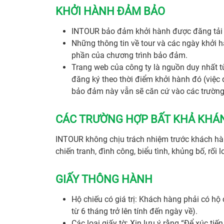
KHỞI HÀNH ĐẢM BẢO
INTOUR bảo đảm khởi hành được đăng tải 
Những thông tin về tour và các ngày khởi h
phần của chương trình bảo đảm.
Trang web của công ty là nguồn duy nhất 
đăng ký theo thời điểm khởi hành đó (việc
bảo đảm này vẫn sẽ căn cứ vào các trường
CÁC TRƯỜNG HỢP BẤT KHẢ KHÁ
INTOUR không chịu trách nhiệm trước khách hàn
chiến tranh, đình công, biểu tình, khủng bố, rối
GIẤY THÔNG HÀNH
Hộ chiếu có giá trị: Khách hàng phải có hộ c
từ 6 tháng trở lên tính đến ngày về).
Các loại giấy tờ: Xin lưu ý rằng “Để xúc tiế