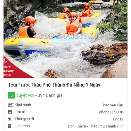
Tour Trượt Thác Phú Thành Đà Nẵng 1 Ngày
5
Tuyệt vời
- 394 đánh giá
Khởi hành
Theo yêu cầu
Lưu trú
Không Lưu Trú
Thời gian đi
1 ngày
Lịch trình
Đón Khách - Thác Phú Thành - Trả Kh