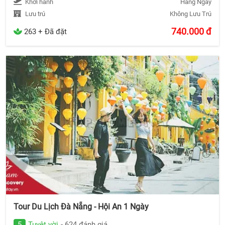
Khởi hành
Hàng Ngày
Lưu trú
Không Lưu Trú
740.000
đ
263 + Đã đặt
Tour Du Lịch Đà Nẵng - Hội An 1 Ngày
5
Tuyệt vời
- 624 đánh giá