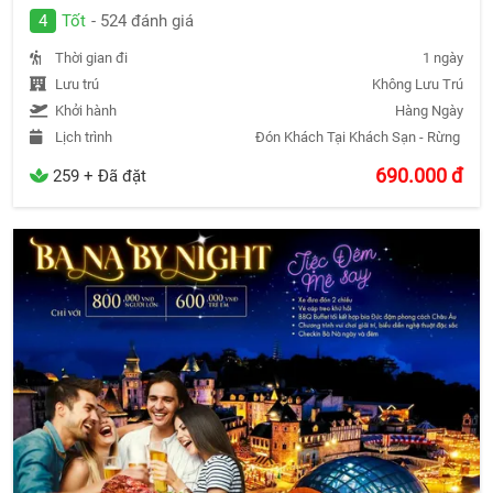
4
Tốt
- 524 đánh giá
Thời gian đi
1 ngày
Lưu trú
Không Lưu Trú
Khởi hành
Hàng Ngày
Lịch trình
Đón Khách Tại Khách Sạn - Rừng Dừa 
690.000
đ
259 + Đã đặt