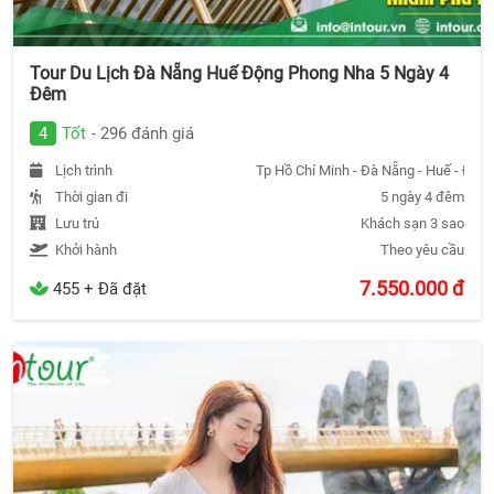
Tour Du Lịch Đà Nẵng Huế Động Phong Nha 5 Ngày 4
Đêm
4
Tốt
- 296 đánh giá
Lịch trình
Tp Hồ Chí Minh - Đà Nẵng - Huế - Độn
Thời gian đi
5 ngày 4 đêm
Lưu trú
Khách sạn 3 sao
Khởi hành
Theo yêu cầu
7.550.000
đ
455 + Đã đặt