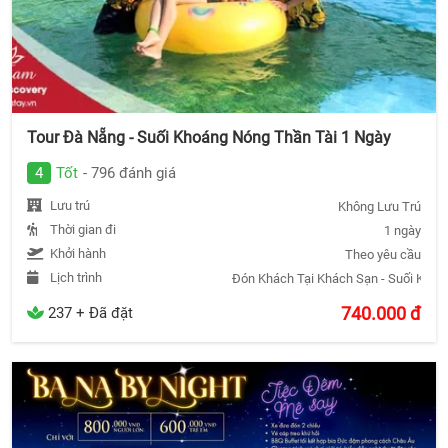
Tour Đà Nẵng - Suối Khoáng Nóng Thần Tài 1 Ngày
4
Tốt
- 796 đánh giá
Lưu trú
Không Lưu Trú
Thời gian đi
1 ngày
Khởi hành
Theo yêu cầu
Lịch trình
Đón Khách Tại Khách Sạn - Suối Khoá
740.000
đ
237 + Đã đặt