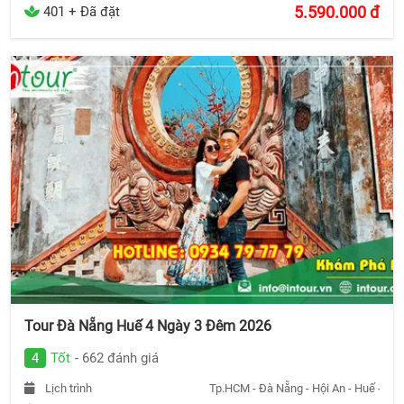
5.590.000
đ
401 + Đã đặt
Tour Đà Nẵng Huế 4 Ngày 3 Đêm 2026
4
Tốt
- 662 đánh giá
Lịch trình
Tp.HCM - Đà Nẵng - Hội An - Huế - Tp