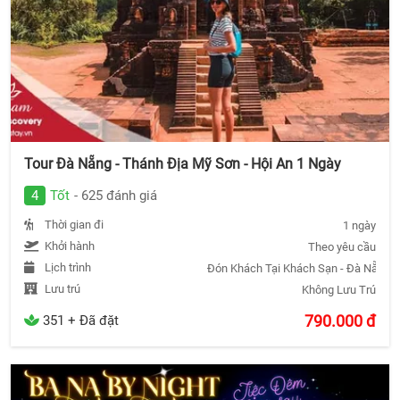
Tour Đà Nẵng - Thánh Địa Mỹ Sơn - Hội An 1 Ngày
4
Tốt
- 625 đánh giá
Thời gian đi
1 ngày
Khởi hành
Theo yêu cầu
Lịch trình
Đón Khách Tại Khách Sạn - Đà Nẵng - 
Lưu trú
Không Lưu Trú
790.000
đ
351 + Đã đặt