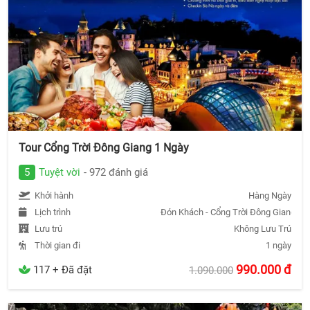
Tour Cổng Trời Đông Giang 1 Ngày
5
Tuyệt vời
- 972 đánh giá
Khởi hành
Hàng Ngày
Lịch trình
Đón Khách - Cổng Trời Đông Giang - T
Lưu trú
Không Lưu Trú
Thời gian đi
1 ngày
990.000
đ
117 + Đã đặt
1.090.000