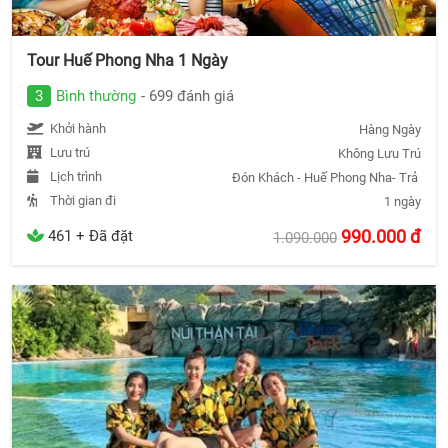
Tour Huế Phong Nha 1 Ngày
3
Bình thường
- 699 đánh giá
Khởi hành
Hàng Ngày
Lưu trú
Không Lưu Trú
Lịch trình
Đón Khách - Huế Phong Nha- Trả Khá
Thời gian đi
1 ngày
990.000
đ
461 + Đã đặt
1.090.000