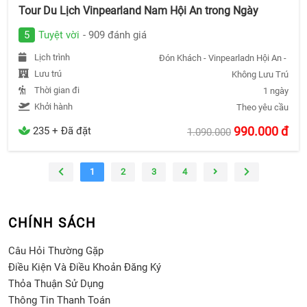
Tour Du Lịch Vinpearland Nam Hội An trong Ngày
5
Tuyệt vời
- 909 đánh giá
Lịch trình
Đón Khách - Vinpearladn Hội An - Trả
Lưu trú
Không Lưu Trú
Thời gian đi
1 ngày
Khởi hành
Theo yêu cầu
990.000
đ
235 + Đã đặt
1.090.000
1
2
3
4
CHÍNH SÁCH
Câu Hỏi Thường Gặp
Điều Kiện Và Điều Khoản Đăng Ký
Thỏa Thuận Sử Dụng
Thông Tin Thanh Toán