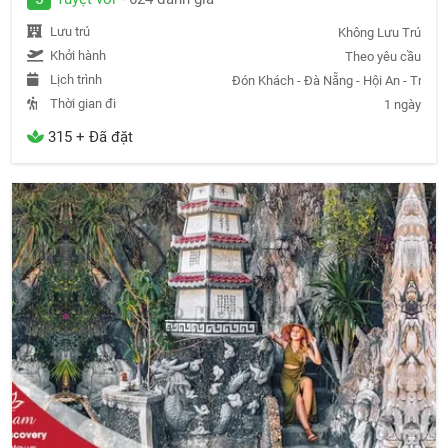
Lưu trú
Không Lưu Trú
Khởi hành
Theo yêu cầu
Lịch trình
Đón Khách - Đà Nẵng - Hội An - Trả K
Thời gian đi
1 ngày
315 + Đã đặt