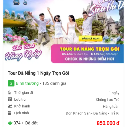
Tour Đà Nẵng 1 Ngày Trọn Gói
3
Bình thường
- 135 đánh giá
Thời gian đi
1 ngày
Lưu trú
Không Lưu Trú
Khởi hành
Hàng tuần
Lịch trình
Đón Khách Sạn - Đà Nẵng - Trả Khách
850.000
đ
374 + Đã đặt