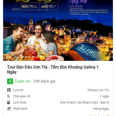
Tour Bán Đảo Sơn Trà - Tắm Bùn Khoáng Galina 1
Ngày
5
Tuyệt vời
- 239 đánh giá
Lưu trú
Không Lưu Trú
Thời gian đi
1 ngày
Lịch trình
Đón Khách Tại Khách Sạn - Bán Đảo S
Khởi hành
Hàng Ngày