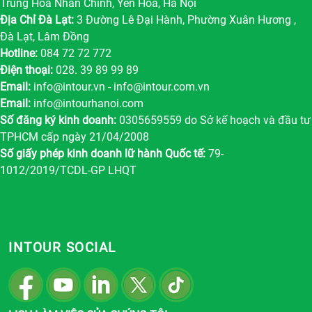
Trung Hòa Nhân Chính, Yên Hòa, Hà Nội
Địa Chỉ Đà Lạt:
3 Đường Lê Đại Hành, Phường Xuân Hương ,
Đà Lạt, Lâm Đồng
Hotline:
084 72 72 772
Điện thoại:
028. 39 89 99 89
Email:
info@intour.vn
-
info@intour.com.vn
Email:
info@intourhanoi.com
Số đăng ký kinh doanh:
0305659559 do Sở kế hoạch và đầu tư
TPHCM cấp ngày 21/04/2008
Số giấy phép kinh doanh lữ hành Quốc tế:
79-
1012/2019/TCDL-GP LHQT
INTOUR SOCIAL