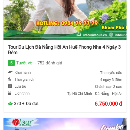
Tour Du Lịch Đà Nẵng Hội An Huế Phong Nha 4 Ngày 3
Đêm
5
Tuyệt vời
- 752 đánh giá
Khởi hành
Theo yêu cầu
Thời gian đi
4 ngày 3 đêm
Lưu trú
Khách sạn 3 sao
Lịch trình
Tp Hồ Chí Minh - Đà Nẵng - Hội An - 
6.750.000
đ
370 + Đã đặt