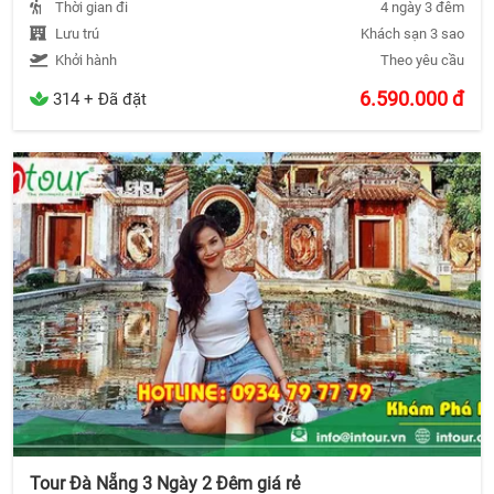
Thời gian đi
4 ngày 3 đêm
Lưu trú
Khách sạn 3 sao
Khởi hành
Theo yêu cầu
6.590.000
đ
314 + Đã đặt
Tour Đà Nẵng 3 Ngày 2 Đêm giá rẻ