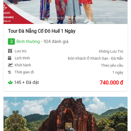
Tour Đà Nẵng Cố Đô Huế 1 Ngày
3
Bình thường
- 924 đánh giá
Lưu trú
Không Lưu Trú
Lịch trình
Đón Khách Ở Khách Sạn - Đà Nẵng - C
Khởi hành
Theo yêu cầu
Thời gian đi
1 ngày
740.000
đ
145 + Đã đặt