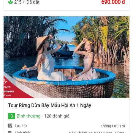
690.000
đ
215 + Đã đặt
Tour Rừng Dừa Bảy Mẫu Hội An 1 Ngày
3
Bình thường
- 128 đánh giá
Lưu trú
Không Lưu Trú
Lịch trình