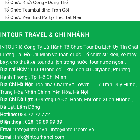
Tổ Chức Khởi Công - Động Thổ
Tổ Chức Teambuilding Trọn Gói
Tổ Chức Year End Party/Tiệc Tất Niên
INTOUR TRAVEL & CHI NHÁNH
INTOUR là Công Ty Lữ Hành Tổ Chức Tour Du Lịch Uy Tín Chất
Lượng Tại Hồ Chí Minh và toàn quốc. Tổ chức sự kiện, vé máy
bay, cho thuê xe, tour du lịch trong nước, tour nước ngoài.
Địa chỉ HCM:
113 Đường số 1 khu dân cư Cityland, Phường
Hạnh Thông , Tp. Hồ Chí Minh
Địa Chỉ Hà Nội:
Tòa nhà Charmvit Tower - 117 Trần Duy Hưng,
Trung Hòa Nhân Chính, Yên Hòa, Hà Nội
Địa Chỉ Đà Lạt:
3 Đường Lê Đại Hành, Phường Xuân Hương ,
Đà Lạt, Lâm Đồng
Hotline:
084 72 72 772
Điện thoại:
028. 39 89 99 89
Email:
info@intour.vn
-
info@intour.com.vn
Email:
info@intourhanoi.com