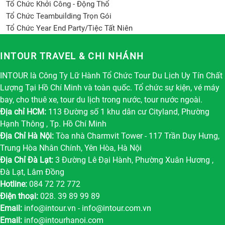
Tổ Chức Khởi Công - Động Thổ
Tổ Chức Teambuilding Trọn Gói
Tổ Chức Year End Party/Tiệc Tất Niên
INTOUR TRAVEL & CHI NHÁNH
INTOUR là Công Ty Lữ Hành Tổ Chức Tour Du Lịch Uy Tín Chất
Lượng Tại Hồ Chí Minh và toàn quốc. Tổ chức sự kiện, vé máy
bay, cho thuê xe, tour du lịch trong nước, tour nước ngoài.
Địa chỉ HCM:
113 Đường số 1 khu dân cư Cityland, Phường
Hạnh Thông , Tp. Hồ Chí Minh
Địa Chỉ Hà Nội:
Tòa nhà Charmvit Tower - 117 Trần Duy Hưng,
Trung Hòa Nhân Chính, Yên Hòa, Hà Nội
Địa Chỉ Đà Lạt:
3 Đường Lê Đại Hành, Phường Xuân Hương ,
Đà Lạt, Lâm Đồng
Hotline:
084 72 72 772
Điện thoại:
028. 39 89 99 89
Email:
info@intour.vn
-
info@intour.com.vn
Email:
info@intourhanoi.com