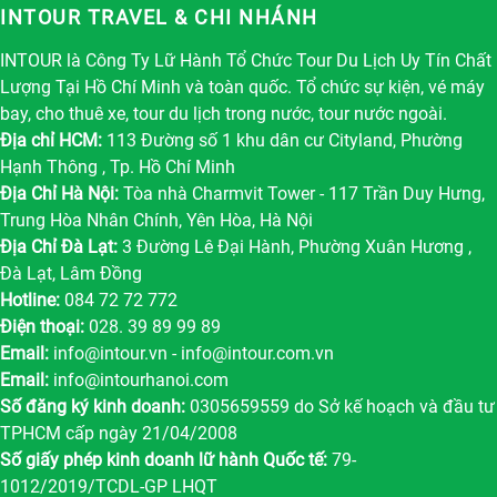
INTOUR TRAVEL & CHI NHÁNH
INTOUR là Công Ty Lữ Hành Tổ Chức Tour Du Lịch Uy Tín Chất
Lượng Tại Hồ Chí Minh và toàn quốc. Tổ chức sự kiện, vé máy
bay, cho thuê xe, tour du lịch trong nước, tour nước ngoài.
Địa chỉ HCM:
113 Đường số 1 khu dân cư Cityland, Phường
Hạnh Thông , Tp. Hồ Chí Minh
Địa Chỉ Hà Nội:
Tòa nhà Charmvit Tower - 117 Trần Duy Hưng,
Trung Hòa Nhân Chính, Yên Hòa, Hà Nội
Địa Chỉ Đà Lạt:
3 Đường Lê Đại Hành, Phường Xuân Hương ,
Đà Lạt, Lâm Đồng
Hotline:
084 72 72 772
Điện thoại:
028. 39 89 99 89
Email:
info@intour.vn
-
info@intour.com.vn
Email:
info@intourhanoi.com
Số đăng ký kinh doanh:
0305659559 do Sở kế hoạch và đầu tư
TPHCM cấp ngày 21/04/2008
Số giấy phép kinh doanh lữ hành Quốc tế:
79-
1012/2019/TCDL-GP LHQT