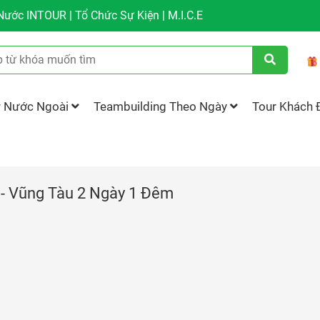
ước INTOUR | Tổ Chức Sự Kiện | M.I.C.E
r Nước Ngoài
Teambuilding Theo Ngày
Tour Khách 
u - Vũng Tàu 2 Ngày 1 Đêm