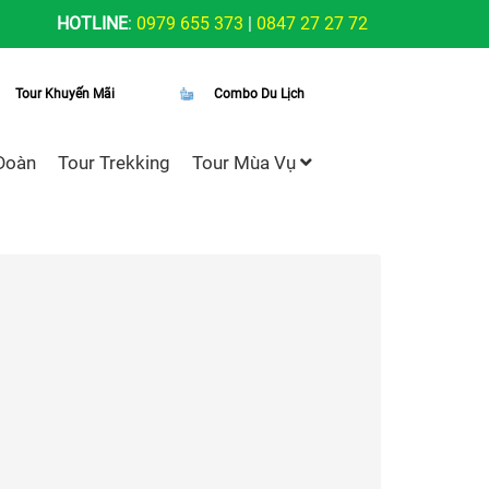
HOTLINE
:
0979 655 373
|
0847 27 27 72
Tour Khuyến Mãi
Combo Du Lịch
Đoàn
Tour Trekking
Tour Mùa Vụ