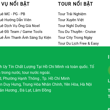
 VỤ NỔI BẬT
TOUR NỔI BẬT
uê MC - PG - PB
Tour Trải Nghiệm
uê Hướng Dẫn Viên
Tour Xuyên Việt
uê Dịch Vụ Ông Già Noel
Tour Nghỉ Dưỡng
uê Đồ Team / Game Tools
Tou Du Thuyền - Cruise
uê Âm Thanh Ánh Sáng Sự Kiện
Tour City Trong Ngày
Tour Du Lịch Free & Easy
 Uy Tín Chất Lượng Tại Hồ Chí Minh và toàn quốc. Tổ
h trong nước, tour nước ngoài.
d, Phường Hạnh Thông , Tp. Hồ Chí Minh
L
ần Duy Hưng, Trung Hòa Nhân Chính, Yên Hòa, Hà Nội
ân Hương , Đà Lạt, Lâm Đồng
T
T