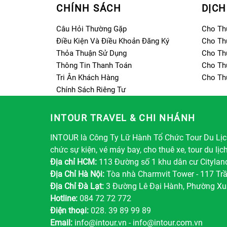
CHÍNH SÁCH
DỊCH
Câu Hỏi Thường Gặp
Cho Th
Điều Kiện Và Điều Khoản Đăng Ký
Cho Th
Thỏa Thuận Sử Dụng
Cho Th
Thông Tin Thanh Toán
Cho Th
Tri Ân Khách Hàng
Cho Th
Chính Sách Riêng Tư
INTOUR TRAVEL & CHI NHÁNH
INTOUR là Công Ty Lữ Hành Tổ Chức Tour Du Lịch
chức sự kiện, vé máy bay, cho thuê xe, tour du lịc
Địa chỉ HCM:
113 Đường số 1 khu dân cư Citylan
Địa Chỉ Hà Nội:
Tòa nhà Charmvit Tower - 117 Tr
Địa Chỉ Đà Lạt:
3 Đường Lê Đại Hành, Phường Xu
Hotline:
084 72 72 772
Điện thoại:
028. 39 89 99 89
Email:
info@intour.vn
-
info@intour.com.vn