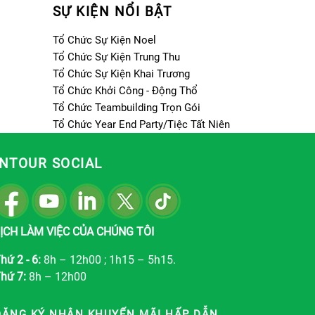
SỰ KIỆN NỔI BẬT
Tổ Chức Sự Kiện Noel
Tổ Chức Sự Kiện Trung Thu
Tổ Chức Sự Kiện Khai Trương
Tổ Chức Khởi Công - Động Thổ
Tổ Chức Teambuilding Trọn Gói
Tổ Chức Year End Party/Tiệc Tất Niên
INTOUR SOCIAL
ỊCH LÀM VIỆC CỦA CHÚNG TÔI
hứ 2 - 6:
8h – 12h00 ; 1h15 – 5h15.
hứ 7:
8h – 12h00
ĐĂNG KÝ NHẬN KHUYẾN MÃI HẤP DẪN