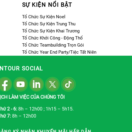
SỰ KIỆN NỔI BẬT
Tổ Chức Sự Kiện Noel
Tổ Chức Sự Kiện Trung Thu
Tổ Chức Sự Kiện Khai Trương
Tổ Chức Khởi Công - Động Thổ
Tổ Chức Teambuilding Trọn Gói
Tổ Chức Year End Party/Tiệc Tất Niên
INTOUR SOCIAL
ỊCH LÀM VIỆC CỦA CHÚNG TÔI
hứ 2 - 6:
8h – 12h00 ; 1h15 – 5h15.
hứ 7:
8h – 12h00
ĐĂNG KÝ NHẬN KHUYẾN MÃI HẤP DẪN