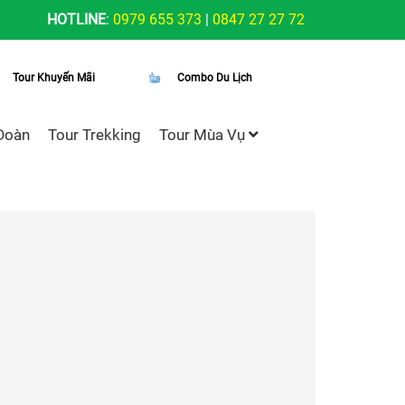
HOTLINE
:
0979 655 373
|
0847 27 27 72
Tour Khuyến Mãi
Combo Du Lịch
Đoàn
Tour Trekking
Tour Mùa Vụ