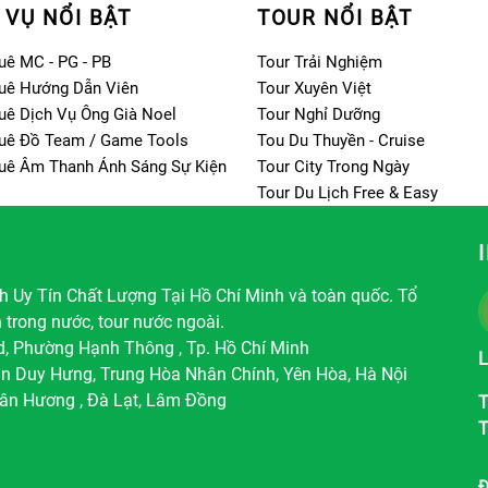
 VỤ NỔI BẬT
TOUR NỔI BẬT
uê MC - PG - PB
Tour Trải Nghiệm
uê Hướng Dẫn Viên
Tour Xuyên Việt
uê Dịch Vụ Ông Già Noel
Tour Nghỉ Dưỡng
uê Đồ Team / Game Tools
Tou Du Thuyền - Cruise
uê Âm Thanh Ánh Sáng Sự Kiện
Tour City Trong Ngày
Tour Du Lịch Free & Easy
 Uy Tín Chất Lượng Tại Hồ Chí Minh và toàn quốc. Tổ
h trong nước, tour nước ngoài.
d, Phường Hạnh Thông , Tp. Hồ Chí Minh
L
ần Duy Hưng, Trung Hòa Nhân Chính, Yên Hòa, Hà Nội
ân Hương , Đà Lạt, Lâm Đồng
T
T