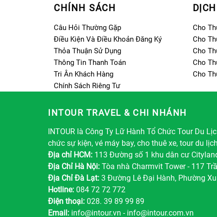
CHÍNH SÁCH
DỊCH
Câu Hỏi Thường Gặp
Cho Th
Điều Kiện Và Điều Khoản Đăng Ký
Cho Th
Thỏa Thuận Sử Dụng
Cho Th
Thông Tin Thanh Toán
Cho Th
Tri Ân Khách Hàng
Cho Th
Chính Sách Riêng Tư
INTOUR TRAVEL & CHI NHÁNH
INTOUR là Công Ty Lữ Hành Tổ Chức Tour Du Lịch
chức sự kiện, vé máy bay, cho thuê xe, tour du lịc
Địa chỉ HCM:
113 Đường số 1 khu dân cư Citylan
Địa Chỉ Hà Nội:
Tòa nhà Charmvit Tower - 117 Tr
Địa Chỉ Đà Lạt:
3 Đường Lê Đại Hành, Phường Xu
Hotline:
084 72 72 772
Điện thoại:
028. 39 89 99 89
Email:
info@intour.vn
-
info@intour.com.vn