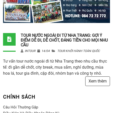
TOUR NƯỚC NGOÀI ĐI TỪ NHA TRANG: GỢI Ý
ĐIỂM DỄ ĐI, DỄ CHỐT, ĐÁNG TIỀN CHO MỌI NHU
CẦU
INTOUR
14/04
TOUR KHỞI HÀNH TOÀN QUỐC
Tư vấn tour nước ngoài đi từ Nha Trang theo nhu cầu thực
tế: đi gần dễ chốt, city break, mua sắm, nghỉ dưỡng, mùa
hoa lá, tour gia đình, cặp đôi, nhóm bạn và công ty nhỏ.
Xem thêm
CHÍNH SÁCH
Câu Hỏi Thường Gặp