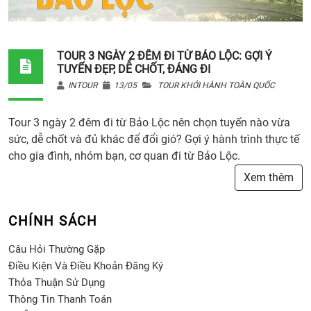
TOUR 3 NGÀY 2 ĐÊM ĐI TỪ BẢO LỘC: GỢI Ý
TUYẾN ĐẸP, DỄ CHỐT, ĐÁNG ĐI
INTOUR
13/05
TOUR KHỞI HÀNH TOÀN QUỐC
Tour 3 ngày 2 đêm đi từ Bảo Lộc nên chọn tuyến nào vừa
sức, dễ chốt và đủ khác để đổi gió? Gợi ý hành trình thực tế
cho gia đình, nhóm bạn, cơ quan đi từ Bảo Lộc.
Xem thêm
CHÍNH SÁCH
Câu Hỏi Thường Gặp
Điều Kiện Và Điều Khoản Đăng Ký
Thỏa Thuận Sử Dụng
Thông Tin Thanh Toán