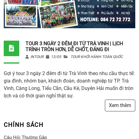
TOUR 3 NGÀY 2 ĐÊM ĐI TỪ TRÀ VINH | LỊCH
TRÌNH TRÒN HƠN, DỄ CHỐT, ĐÁNG ĐI
INTOUR
13/05
TOUR KHỞI HÀNH TOÀN QUỐC
Gợi ý tour 3 ngày 2 đêm đi từ Trà Vinh theo nhu cầu thực tế:
gia đình, nhóm bạn, khách đoàn, doanh nghiệp từ TP. Trà
Vinh, Càng Long, Tiểu Cần, Cầu Kè, Duyên Hải muốn đi tròn
lịch và có thời gian nghỉ thật sự.
Xem thêm
CHÍNH SÁCH
Câu Hỏi Thường Gặp