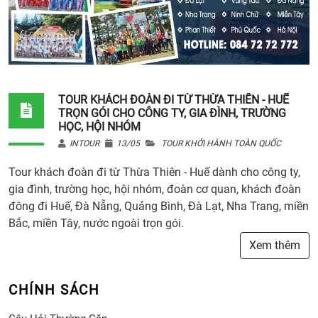
TOUR KHÁCH ĐOÀN ĐI TỪ THỪA THIÊN - HUẾ
TRỌN GÓI CHO CÔNG TY, GIA ĐÌNH, TRƯỜNG
HỌC, HỘI NHÓM
INTOUR
13/05
TOUR KHỞI HÀNH TOÀN QUỐC
Tour khách đoàn đi từ Thừa Thiên - Huế dành cho công ty,
gia đình, trường học, hội nhóm, đoàn cơ quan, khách đoàn
đông đi Huế, Đà Nẵng, Quảng Bình, Đà Lạt, Nha Trang, miền
Bắc, miền Tây, nước ngoài trọn gói.
Xem thêm
CHÍNH SÁCH