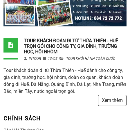
TOUR KHÁCH ĐOÀN ĐI TỪ THỪA THIÊN - HUẾ
TRỌN GÓI CHO CÔNG TY, GIA ĐÌNH, TRƯỜNG
HỌC, HỘI NHÓM
INTOUR
13/05
TOUR KHỞI HÀNH TOÀN QUỐC
Tour khách đoàn đi từ Thừa Thiên - Huế dành cho công ty,
gia đình, trường học, hội nhóm, đoàn cơ quan, khách đoàn
đông đi Huế, Đà Nẵng, Quảng Bình, Đà Lạt, Nha Trang, miền
Bắc, miền Tây, nước ngoài trọn gói.
Xem thêm
CHÍNH SÁCH