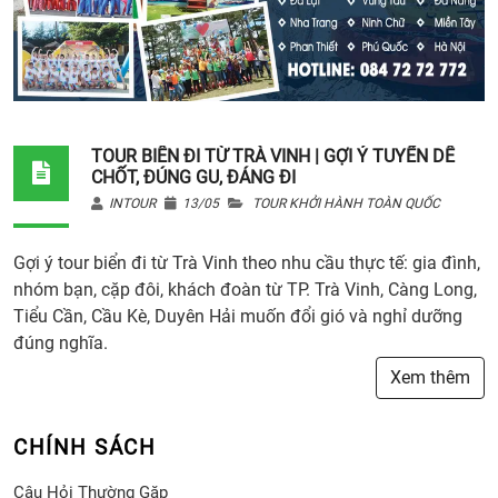
TOUR BIỂN ĐI TỪ TRÀ VINH | GỢI Ý TUYẾN DỄ
CHỐT, ĐÚNG GU, ĐÁNG ĐI
INTOUR
13/05
TOUR KHỞI HÀNH TOÀN QUỐC
Gợi ý tour biển đi từ Trà Vinh theo nhu cầu thực tế: gia đình,
nhóm bạn, cặp đôi, khách đoàn từ TP. Trà Vinh, Càng Long,
Tiểu Cần, Cầu Kè, Duyên Hải muốn đổi gió và nghỉ dưỡng
đúng nghĩa.
Xem thêm
CHÍNH SÁCH
Câu Hỏi Thường Gặp