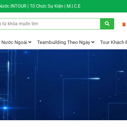
ước INTOUR | Tổ Chức Sự Kiện | M.I.C.E
r Nước Ngoài
Teambuilding Theo Ngày
Tour Khách 