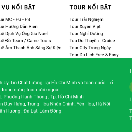
 VỤ NỔI BẬT
TOUR NỔI BẬT
uê MC - PG - PB
Tour Trải Nghiệm
uê Hướng Dẫn Viên
Tour Xuyên Việt
uê Dịch Vụ Ông Già Noel
Tour Nghỉ Dưỡng
uê Đồ Team / Game Tools
Tou Du Thuyền - Cruise
uê Âm Thanh Ánh Sáng Sự Kiện
Tour City Trong Ngày
Tour Du Lịch Free & Easy
 Uy Tín Chất Lượng Tại Hồ Chí Minh và toàn quốc. Tổ
h trong nước, tour nước ngoài.
d, Phường Hạnh Thông , Tp. Hồ Chí Minh
L
ần Duy Hưng, Trung Hòa Nhân Chính, Yên Hòa, Hà Nội
ân Hương , Đà Lạt, Lâm Đồng
T
T