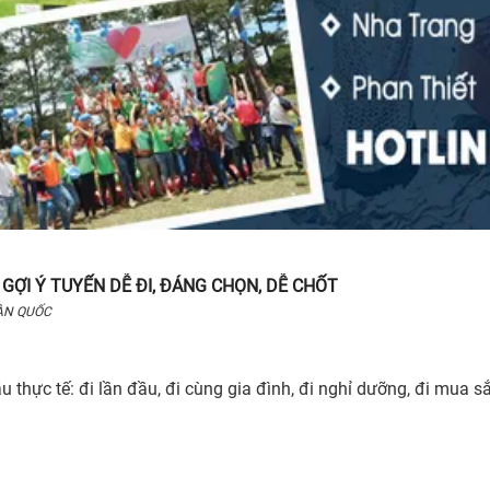
 GỢI Ý TUYẾN DỄ ĐI, ĐÁNG CHỌN, DỄ CHỐT
ÀN QUỐC
ầu thực tế: đi lần đầu, đi cùng gia đình, đi nghỉ dưỡng, đi mua 