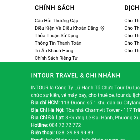
CHÍNH SÁCH
DỊCH
Câu Hỏi Thường Gặp
Cho Th
Điều Kiện Và Điều Khoản Đăng Ký
Cho Th
Thỏa Thuận Sử Dụng
Cho Th
Thông Tin Thanh Toán
Cho Th
Tri Ân Khách Hàng
Cho Th
Chính Sách Riêng Tư
INTOUR TRAVEL & CHI NHÁNH
INTOUR là Công Ty Lữ Hành Tổ Chức Tour Du Lịch
chức sự kiện, vé máy bay, cho thuê xe, tour du lịc
Địa chỉ HCM:
113 Đường số 1 khu dân cư Citylan
Địa Chỉ Hà Nội:
Tòa nhà Charmvit Tower - 117 Tr
Địa Chỉ Đà Lạt:
3 Đường Lê Đại Hành, Phường Xu
Hotline:
084 72 72 772
Điện thoại:
028. 39 89 99 89