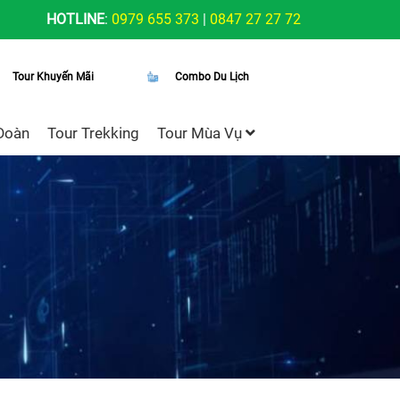
HOTLINE
:
0979 655 373
|
0847 27 27 72
Tour Khuyến Mãi
Combo Du Lịch
Đoàn
Tour Trekking
Tour Mùa Vụ