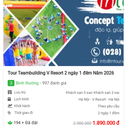
Tour Teambuilding V Resort 2 ngày 1 đêm Năm 2026
3
Bình thường
- 997 đánh giá
Lưu trú
Khách sạn 5 sao
Khách sạn 3 sao
Khá
Lịch trình
Hà Nội - V Resort - Hà Nội
Khởi hành
Theo yêu cầu
Thời gian đi
2 ngày 1 đêm
1.890.000
đ
194 + Đã đặt
2.980.000