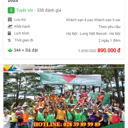
2026
5
Tuyệt vời
- 538 đánh giá
Lưu trú
Khách sạn 4 sao
Khách sạn 3 sao
Khá
Khởi hành
Theo yêu cầu
Lịch trình
Hà Nội - Long Việt Resort - Hà Nội
Thời gian đi
2 ngày 1 đêm
890.000
đ
344 + Đã đặt
1.690.000