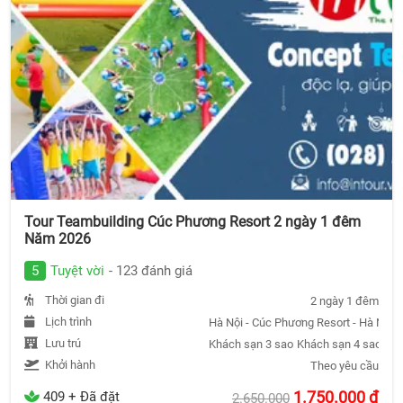
Tour Teambuilding Cúc Phương Resort 2 ngày 1 đêm
Năm 2026
5
Tuyệt vời
- 123 đánh giá
Thời gian đi
2 ngày 1 đêm
Lịch trình
Hà Nội - Cúc Phương Resort - Hà Nội
Lưu trú
Khách sạn 3 sao
Khách sạn 4 sao
Khá
Khởi hành
Theo yêu cầu
1.750.000
đ
409 + Đã đặt
2.650.000