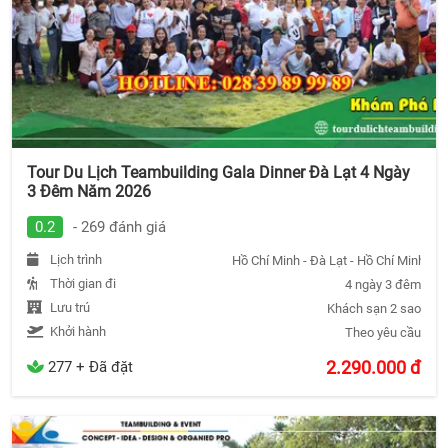
Tour Du Lịch Teambuilding Gala Dinner Đà Lạt 4 Ngày
3 Đêm Năm 2026
0.2
- 269 đánh giá
Lịch trình
Hồ Chí Minh - Đà Lạt - Hồ Chí Minh
Thời gian đi
4 ngày 3 đêm
Lưu trú
Khách sạn 2 sao
Khởi hành
Theo yêu cầu
2.290.000
đ
277 + Đã đặt