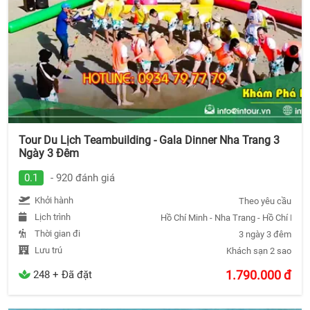
Tour Du Lịch Teambuilding - Gala Dinner Nha Trang 3
Ngày 3 Đêm
0.1
- 920 đánh giá
Khởi hành
Theo yêu cầu
Lịch trình
Hồ Chí Minh - Nha Trang - Hồ Chí Minh
Thời gian đi
3 ngày 3 đêm
Lưu trú
Khách sạn 2 sao
1.790.000
đ
248 + Đã đặt