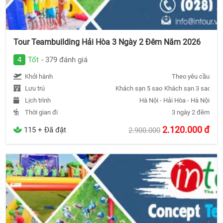
Tour Teambuilding Hải Hòa 3 Ngày 2 Đêm Năm 2026
4
Tốt
- 379 đánh giá
Khởi hành
Theo yêu cầu
Lưu trú
Khách sạn 5 sao
Khách sạn 3 sao
Khá
Lịch trình
Hà Nội - Hải Hòa - Hà Nội
Thời gian đi
3 ngày 2 đêm
2.120.000
đ
115 + Đã đặt
2.900.000