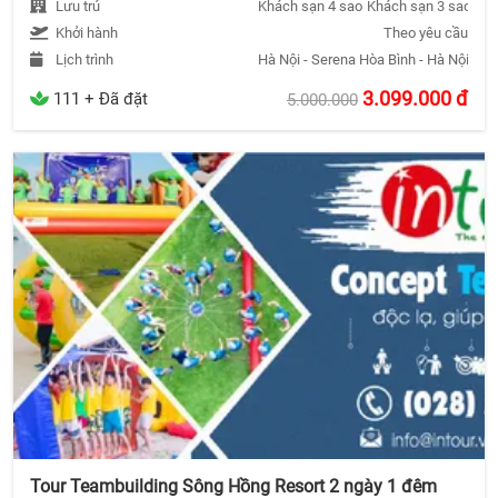
Lưu trú
Khách sạn 4 sao
Khách sạn 3 sao
Khá
Khởi hành
Theo yêu cầu
Lịch trình
Hà Nội - Serena Hòa Bình - Hà Nội
3.099.000
đ
111 + Đã đặt
5.000.000
Tour Teambuilding Sông Hồng Resort 2 ngày 1 đêm