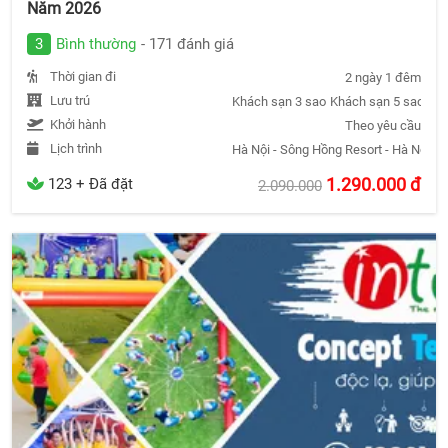
Năm 2026
3
Bình thường
- 171 đánh giá
Thời gian đi
2 ngày 1 đêm
Lưu trú
Khách sạn 3 sao
Khách sạn 5 sao
Khá
Khởi hành
Theo yêu cầu
Lịch trình
Hà Nội - Sông Hồng Resort - Hà Nội
1.290.000
đ
123 + Đã đặt
2.090.000