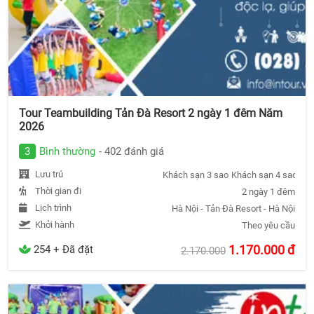
Tour Teambuilding Tản Đà Resort 2 ngày 1 đêm Năm
2026
3
Bình thường
- 402 đánh giá
Lưu trú
Khách sạn 3 sao
Khách sạn 4 sao
Khá
Thời gian đi
2 ngày 1 đêm
Lịch trình
Hà Nội - Tản Đà Resort - Hà Nội
Khởi hành
Theo yêu cầu
1.170.000
đ
254 + Đã đặt
2.170.000