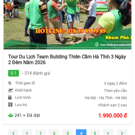
Tour Du Lịch Team Building Thiên Cầm Hà Tĩnh 3 Ngày
2 Đêm Năm 2026
0.1
- 314 đánh giá
Thời gian đi
3 ngày 2 đêm
Khởi hành
Theo yêu cầu
Lịch trình
Hà Nội - Hà Tĩnh - Hà Nội
Lưu trú
Khách sạn 2 sao
1.990.000
đ
241 + Đã đặt
1
2
3
4
5