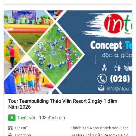
Tour Teambuilding Thảo Viên Resort 2 ngày 1 đêm
Năm 2026
5
Tuyệt vời
- 108 đánh giá
Lưu trú
Khách sạn 4 sao
Khách sạn 3 sao
Khá
Lịch trình
Hà Nội - Thảo Điền Resort - Hà Nội