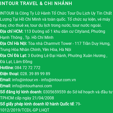
INTOUR TRAVEL & CHI NHÁNH
INTOUR là Công Ty Lữ Hành Tổ Chức Tour Du Lịch Uy Tín Chất
Lượng Tại Hồ Chí Minh và toàn quốc. Tổ chức sự kiện, vé máy
bay, cho thuê xe, tour du lịch trong nước, tour nước ngoài.
Địa chỉ HCM:
113 Đường số 1 khu dân cư Cityland, Phường
Hạnh Thông , Tp. Hồ Chí Minh
Địa Chỉ Hà Nội:
Tòa nhà Charmvit Tower - 117 Trần Duy Hưng,
Trung Hòa Nhân Chính, Yên Hòa, Hà Nội
Địa Chỉ Đà Lạt:
3 Đường Lê Đại Hành, Phường Xuân Hương ,
Đà Lạt, Lâm Đồng
Hotline:
084 72 72 772
Điện thoại:
028. 39 89 99 89
Email:
info@intour.vn
-
info@intour.com.vn
Email:
info@intourhanoi.com
Số đăng ký kinh doanh:
0305659559 do Sở kế hoạch và đầu tư
TPHCM cấp ngày 21/04/2008
Số giấy phép kinh doanh lữ hành Quốc tế:
79-
1012/2019/TCDL-GP LHQT