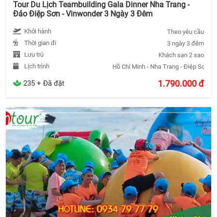
Tour Du Lịch Teambuilding Gala Dinner Nha Trang -
Đảo Điệp Sơn - Vinwonder 3 Ngày 3 Đêm
Khởi hành
Theo yêu cầu
Thời gian đi
3 ngày 3 đêm
Lưu trú
Khách sạn 2 sao
Lịch trình
Hồ Chí Minh - Nha Trang - Điệp Sơn - 
1.790.000
đ
235 + Đã đặt