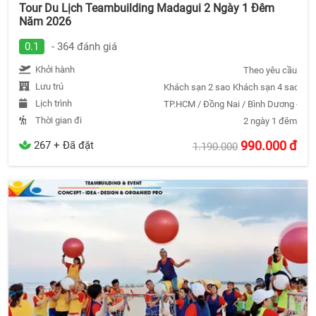
Tour Du Lịch Teambuilding Madagui 2 Ngày 1 Đêm
Năm 2026
0.1
- 364 đánh giá
Khởi hành
Theo yêu cầu
Lưu trú
Khách sạn 2 sao
Khách sạn 4 sao
Khá
Lịch trình
TP.HCM / Đồng Nai / Bình Dương - Mad
Thời gian đi
2 ngày 1 đêm
990.000
đ
267 + Đã đặt
1.190.000