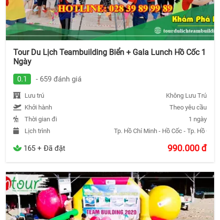
Tour Du Lịch Teambuilding Biển + Gala Lunch Hồ Cốc 1
Ngày
0.1
- 659 đánh giá
Lưu trú
Không Lưu Trú
Khởi hành
Theo yêu cầu
Thời gian đi
1 ngày
Lịch trình
Tp. Hồ Chí Minh - Hồ Cốc - Tp. Hồ Chí 
990.000
đ
165 + Đã đặt