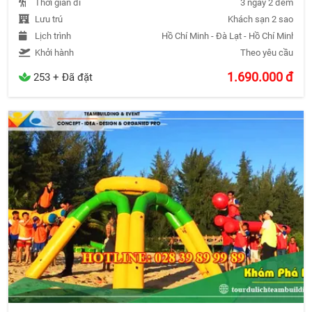
Thời gian đi
3 ngày 2 đêm
Lưu trú
Khách sạn 2 sao
Lịch trình
Hồ Chí Minh - Đà Lạt - Hồ Chí Minh
Khởi hành
Theo yêu cầu
1.690.000
đ
253 + Đã đặt