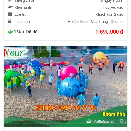
Thời gian đi
3 ngày 3 đêm
Khởi hành
Theo yêu cầu
Lưu trú
Khách sạn 2 sao
Lịch trình
Hồ Chí Minh - Nha Trang - Dốc Lết - H
1.890.000
đ
166 + Đã đặt