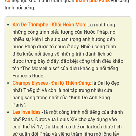
Âu
tiếp tục khởi hành tham quan
thành phố Paris
với công
trình nổi tiếng:
Arc De Triomphe - Khải Hoàn Môn:
Là một trong
những công trình biểu tượng của Nước Pháp, nơi
nhiều sự kiện lịch sử quan trọng ảnh hưởng đến
nước Pháp được tổ chức ở đây, Nhiều công trình
điêu khắc nổi tiếng về những trận đánh lịch sử
được trưng bày ở đây, đặc biệt công trình điêu khắc
tên “The Marseillaise” của điêu khắc gia nổi tiếng
Francois Rude.
Champs Elysees - Đại lộ Thiên Đàng:
là Đại lộ đẹp
nhất Thế giới và còn là nơi tập trung nhiều cửa
hàng sang trọng nhất của “Kinh Đô Ánh Sáng
Paris”.
Les Invalides
- là một công trình nổi tiếng của thành
phố Paris. Được vua Louis XIV cho xây dựng vào
cuối thế kỷ 17, Du khách có thể ôn lại kiến thức lịch
sử quân đội Pháp và viếng thăm lăng mộ lộng lẫy