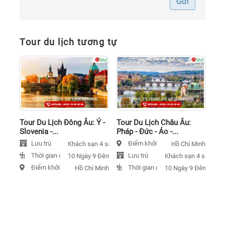
Gửi
Tour du lịch tương tự
Tour Du Lịch Đông Âu: Ý -
Tour Du Lịch Châu Âu:
Slovenia -...
Pháp - Đức - Áo -...
Lưu trú
Điểm khởi hành
Khách sạn 4 sao
Hồ Chí Minh
Thời gian đi
Lưu trú
10 Ngày 9 Đêm
Khách sạn 4 sao
Điểm khởi hành
Thời gian đi
Hồ Chí Minh
10 Ngày 9 Đêm