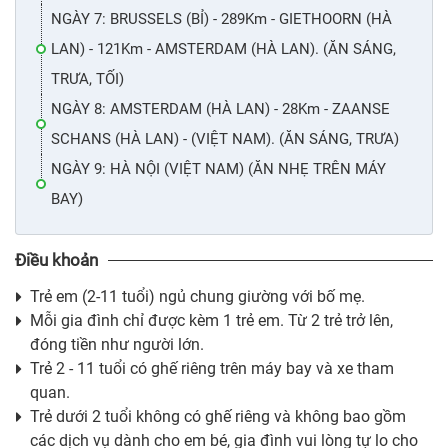
NGÀY 7: BRUSSELS (BỈ) - 289Km - GIETHOORN (HÀ
LAN) - 121Km - AMSTERDAM (HÀ LAN). (ĂN SÁNG,
TRƯA, TỐI)
NGÀY 8: AMSTERDAM (HÀ LAN) - 28Km - ZAANSE
SCHANS (HÀ LAN) - (VIỆT NAM). (ĂN SÁNG, TRƯA)
NGÀY 9: HÀ NỘI (VIỆT NAM) (ĂN NHẸ TRÊN MÁY
BAY)
Điều khoản
Trẻ em (2-11 tuổi) ngủ chung giường với bố mẹ.
Mỗi gia đình chỉ được kèm 1 trẻ em. Từ 2 trẻ trở lên,
đóng tiền như người lớn.
Trẻ 2 - 11 tuổi có ghế riêng trên máy bay và xe tham
quan.
Trẻ dưới 2 tuổi không có ghế riêng và không bao gồm
các dịch vụ dành cho em bé, gia đình vui lòng tự lo cho