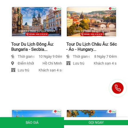
Tour Du Lịch Đông Âu:
Tour Du Lịch Châu Âu: Séc
Bungaria - Secbia...
- Áo - Hungary...
Thời gian đi
Thời gian đi
10 Ngày 9 Đêm
8 Ngày 7 Đêm
Điểm khởi hành
Lưu trú
Hồ Chí Minh
Khách sạn 4 sao
Lưu trú
Khách sạn 4 sao
BÁO GIÁ
GỌI NGAY