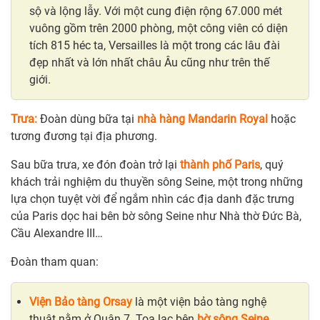
sộ và lộng lẫy. Với một cung điện rộng 67.000 mét
vuông gồm trên 2000 phòng, một công viên có diện
tích 815 héc ta, Versailles là một trong các lâu đài
đẹp nhất và lớn nhất châu Âu cũng như trên thế
giới.
Trưa:
Đoàn dùng bữa tại
nhà hàng Mandarin Royal
hoặc
tương đương tại địa phương.
Sau bữa trưa, xe đón đoàn trở lại
thành phố Paris
, quý
khách trải nghiệm du thuyền sông Seine, một trong những
lựa chọn tuyệt vời để ngắm nhìn các địa danh đặc trưng
của Paris dọc hai bên bờ sông Seine như Nhà thờ Đức Bà,
Cầu Alexandre III…
Đoàn tham quan:
Viện Bảo tàng Orsay
là một viện bảo tàng nghệ
thuật nằm ở Quận 7. Tọa lạc bên
bờ sông Seine
,