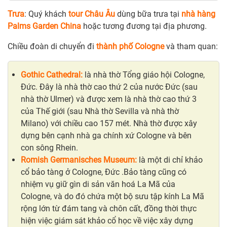
Trưa
: Quý khách
tour Châu Âu
dùng bữa trưa tại
nhà hàng
Palms Garden China
hoặc tương đương tại địa phương.
Chiều đoàn di chuyển đi
thành phố Cologne
và tham quan:
Gothic Cathedral:
là nhà thờ Tổng giáo hội Cologne,
Đức. Đây là nhà thờ cao thứ 2 của nước Đức (sau
nhà thờ Ulmer) và được xem là nhà thờ cao thứ 3
của Thế giới (sau Nhà thờ Sevilla và nhà thờ
Milano) với chiều cao 157 mét. Nhà thờ được xây
dựng bên cạnh nhà ga chính xứ Cologne và bên
con sông Rhein.
Romish Germanisches Museum:
là một di chỉ khảo
cổ bảo tàng ở Cologne, Đức .Bảo tàng cũng có
nhiệm vụ giữ gìn di sản văn hoá La Mã của
Cologne, và do đó chứa một bộ sưu tập kính La Mã
rộng lớn từ đám tang và chôn cất, đồng thời thực
hiện việc giám sát khảo cổ học về việc xây dựng