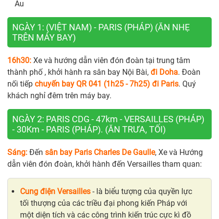
Âu
NGÀY 1: (VIỆT NAM) - PARIS (PHÁP) (ĂN NHẸ
TRÊN MÁY BAY)
16h30:
Xe và hướng dẫn viên đón đoàn tại trung tâm
thành phố , khởi hành ra sân bay Nội Bài,
đi Doha
. Đoàn
nối tiếp
chuyến bay QR 041 (1h25 - 7h25) đi Paris
. Quý
khách nghỉ đêm trên máy bay.
NGÀY 2: PARIS CDG - 47km - VERSAILLES (PHÁP)
- 30Km - PARIS (PHÁP). (ĂN TRƯA, TỐI)
Sáng:
Đến
sân bay Paris Charles De Gaulle
, Xe và Hướng
dẫn viên đón đoàn, khởi hành đến Versailles tham quan:
Cung điện Versailles
- là biểu tượng của quyền lực
tối thượng của các triều đại phong kiến Pháp với
một diện tích và các công trình kiến trúc cực kì đồ