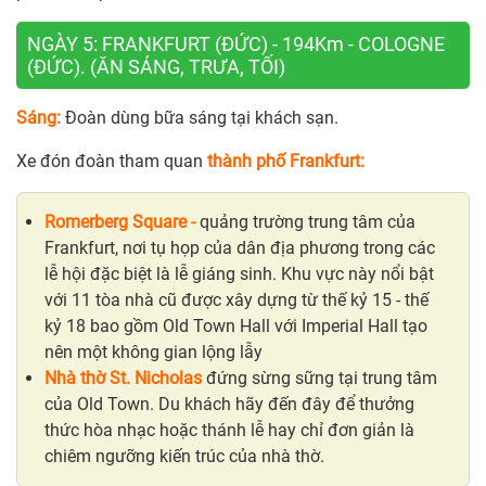
NGÀY 5: FRANKFURT (ĐỨC) - 194Km - COLOGNE
(ĐỨC). (ĂN SÁNG, TRƯA, TỐI)
Sáng:
Đoàn dùng bữa sáng tại khách sạn.
Xe đón đoàn tham quan
thành phố Frankfurt:
Romerberg Square -
quảng trường trung tâm của
Frankfurt, nơi tụ họp của dân địa phương trong các
lễ hội đặc biệt là lễ giáng sinh. Khu vực này nổi bật
với 11 tòa nhà cũ được xây dựng từ thế kỷ 15 - thế
kỷ 18 bao gồm Old Town Hall với Imperial Hall tạo
nên một không gian lộng lẫy
Nhà thờ St. Nicholas
đứng sừng sững tại trung tâm
của Old Town. Du khách hãy đến đây để thưởng
thức hòa nhạc hoặc thánh lễ hay chỉ đơn giản là
chiêm ngưỡng kiến trúc của nhà thờ.