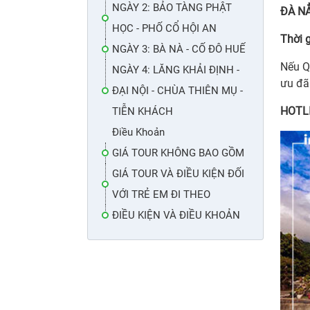
NGÀY 2: BẢO TÀNG PHẬT
ĐÀ NẲ
HỌC - PHỐ CỔ HỘI AN
Thời 
NGÀY 3: BÀ NÀ - CỐ ĐÔ HUẾ
Nếu Q
NGÀY 4: LĂNG KHẢI ĐỊNH -
ưu đã
ĐẠI NỘI - CHÙA THIÊN MỤ -
HOTLI
TIỄN KHÁCH
Điều Khoản
GIÁ TOUR KHÔNG BAO GỒM
GIÁ TOUR VÀ ĐIỀU KIỆN ĐỐI
VỚI TRẺ EM ĐI THEO
ĐIỀU KIỆN VÀ ĐIỀU KHOẢN