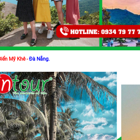
Biển Mỹ Khê -
Đà Nẵng.