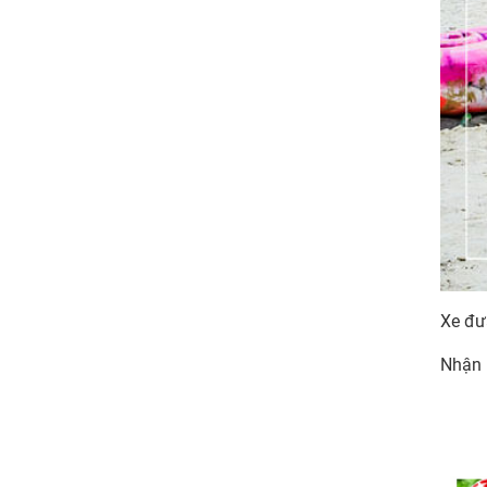
Xe đư
Nhận