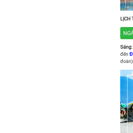
LỊCH 
NGÀ
Sáng:
đến
Đ
đoàn)