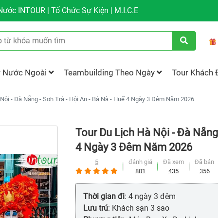
ước INTOUR | Tổ Chức Sự Kiện | M.I.C.E
r Nước Ngoài
Teambuilding Theo Ngày
Tour Khách 
 Nội - Đà Nẵng - Sơn Trà - Hội An - Bà Nà - Huế 4 Ngày 3 Đêm Năm 2026
Tour Du Lịch Hà Nội - Đà Nẵng 
4 Ngày 3 Đêm Năm 2026
5
đánh giá
Đã xem
Đã bán
801
435
356
Thời gian đi
: 4 ngày 3 đêm
Lưu trú
: Khách sạn 3 sao