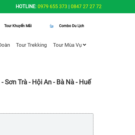
HOTLINE
:
0979 655 373
|
0847 27 27 72
Tour Khuyến Mãi
Combo Du Lịch
Đoàn
Tour Trekking
Tour Mùa Vụ
- Sơn Trà - Hội An - Bà Nà - Huế