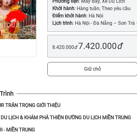
Phương tiện
: Máy Bay, Xe Du Lịch
Khởi hành
: Hàng tuần, Theo yêu cầu
Điểm khởi hành
: Hà Nội
Lịch trình
: Hà Nội - Đà Nẵng – Sơn Trà
7.420.000
đ
8.420.000
đ
Giữ chỗ
 Trình
UR
TRÂN TRỌNG GIỚI THIỆU
 DU LỊCH & KHÁM PHÁ THIÊN ĐƯỜNG
DU LỊCH MIỀN TRUNG
I - MIỀN TRUNG