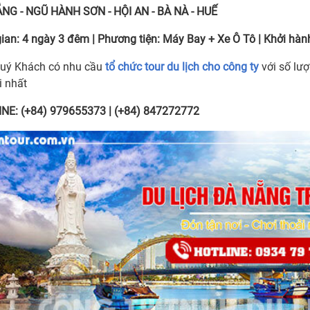
NG - NGŨ HÀNH SƠN - HỘI AN - BÀ NÀ - HUẾ
gian:
4 ngày 3 đêm
| Phương tiện:
Máy Bay + Xe Ô Tô
| Khởi hàn
uý Khách có nhu cầu
tổ chức tour du lịch cho công ty
với số lượ
i nhất
NE: (+84) 979655373 | (+84) 847272772