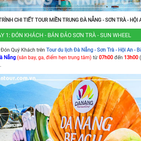
TRÌNH CHI TIẾT
TOUR
MIỀN TRUNG ĐÀ NẴNG - SƠN TRÀ - HỘI A
Y 1: ĐÓN KHÁCH - BÁN ĐẢO SƠN TRÀ - SUN WHEEL
Đón Quý Khách trên
Tour du lịch Đà Nẵng - Sơn Trà - Hội An - 
à Nẵng
(sân bay, ga, điểm hẹn trung tâm)
từ
07h00
đến
13h00
(
.