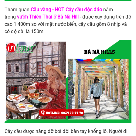
Tham quan
Cầu vàng - HOT Cây cầu độc đáo
nằm
trong
vườn Thiên Thai ở Bà Nà Hill
- được xây dựng trên độ
cao 1.400m so với mặt nước biển, cây cầu gồm 8 nhịp và
có độ dài là 150m.
Cây cầu được nâng đỡ bởi đôi bàn tay khổng lồ. Người đi