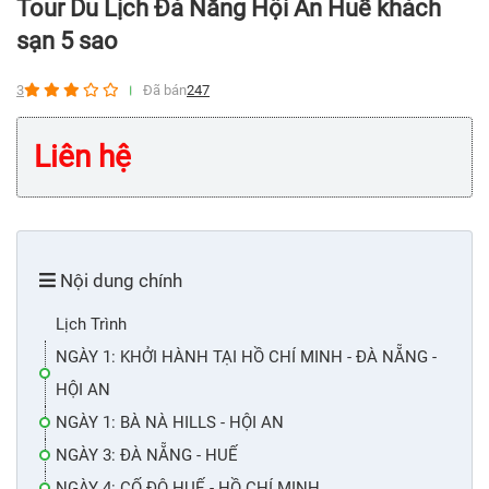
Tour Du Lịch Đà Nẵng Hội An Huế khách
sạn 5 sao
3
Đã bán
247
Liên hệ
Nội dung chính
Lịch Trình
NGÀY 1: KHỞI HÀNH TẠI HỒ CHÍ MINH - ĐÀ NẴNG -
HỘI AN
NGÀY 1: BÀ NÀ HILLS - HỘI AN
NGÀY 3: ĐÀ NẴNG - HUẾ
NGÀY 4: CỐ ĐÔ HUẾ - HỒ CHÍ MINH