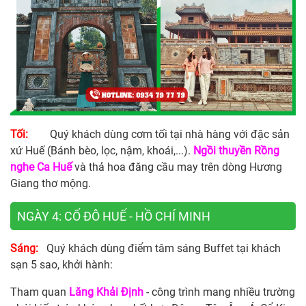
Tối:
Quý khách dùng cơm tối tại nhà hàng với đặc sản
xứ Huế (Bánh bèo, lọc, nậm, khoái,...).
Ngồi thuyền Rồng
nghe Ca Huế
và thả hoa đăng cầu may trên dòng Hương
Giang thơ mộng.
NGÀY 4: CỐ ĐÔ HUẾ - HỒ CHÍ MINH
Sáng:
Quý khách dùng điểm tâm sáng Buffet tại khách
sạn 5 sao, khởi hành:
Tham quan
Lăng Khải Định
- công trình mang nhiều trường