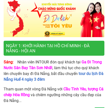
NGÀY 1: KHỞI HÀNH TẠI HỒ CHÍ MINH - ĐÀ
NẴNG - HỘI AN
Sáng:
Nhân viên INTOUR đón quý khách tại
Ga Đi Trong
Nước Sân Bay Tân Sơn Nhất
, làm thủ tục cho quý khách
lên chuyến bay đi Đà Nẵng, bắt đầu chuyến
tour du lịch Đà
Nẵng Huế 4 ngày 3 đêm
Tham quan một vòng Đà Nẵng với
Cầu Tình Yêu, tượng Cá
chép Hóa Rồng
và chiêm ngưỡng những cây cầu đẹp của
Đà Nẵng...