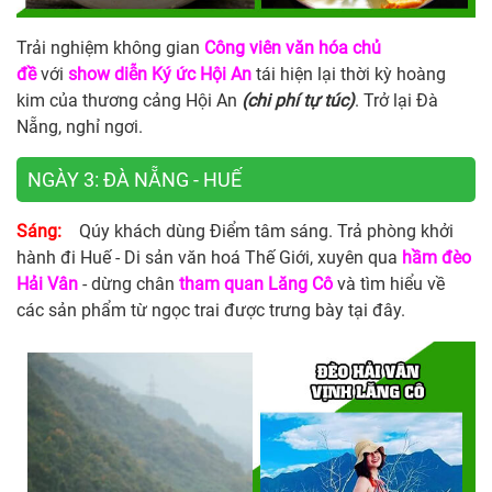
Trải nghiệm không gian
Công viên văn hóa chủ
đề
với
show diễn Ký ức Hội An
tái hiện lại thời kỳ hoàng
kim của thương cảng Hội An
(chi phí tự túc)
. Trở lại Đà
Nẵng, nghỉ ngơi.
NGÀY 3: ĐÀ NẴNG - HUẾ
Sáng:
Qúy khách dùng Điểm tâm sáng. Trả phòng khởi
hành đi Huế - Di sản văn hoá Thế Giới, xuyên qua
hầm đèo
Hải Vân
- dừng chân
tham quan Lăng Cô
và tìm hiểu về
các sản phẩm từ ngọc trai được trưng bày tại đây.