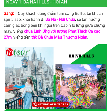
NGÀY 1: BÀ NÀ HILLS - HỘI AN
Sáng:
Quý khách dùng điểm tâm sáng Buffet tại khách
sạn 5 sao, khởi hành đi
Bà Nà - Núi Chúa
,
sẽ tận hưởng
cảm giác bồng bền khi ngồi trên Cabin lơ lững giữa chừng
mây. Viếng
chùa Linh Ứng với tượng Phật Thích Ca cao
27m
, viếng đền
thờ Bà Chúa Mẫu Thượng Ngàn
.