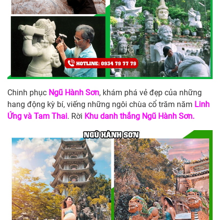
Chinh phục
Ngũ Hành Sơn
, khám phá vẻ đẹp của những
hang động kỳ bí, viếng những ngôi chùa cổ trăm năm
Linh
Ứng và Tam Thai
. Rời
Khu danh thắng Ngũ Hành Sơn.