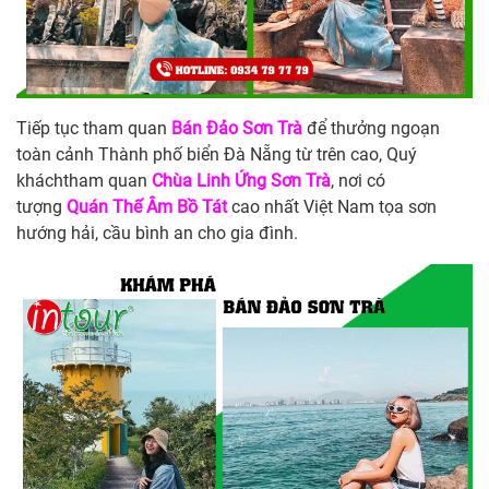
Tiếp tục tham quan
Bán Đảo Sơn Trà
để thưởng ngoạn
toàn cảnh Thành phố biển Đà Nẵng từ trên cao, Quý
kháchtham quan
Chùa Linh Ứng Sơn Trà
, nơi có
tượng
Quán Thế Âm Bồ Tát
cao nhất Việt Nam tọa sơn
hướng hải, cầu bình an cho gia đình.