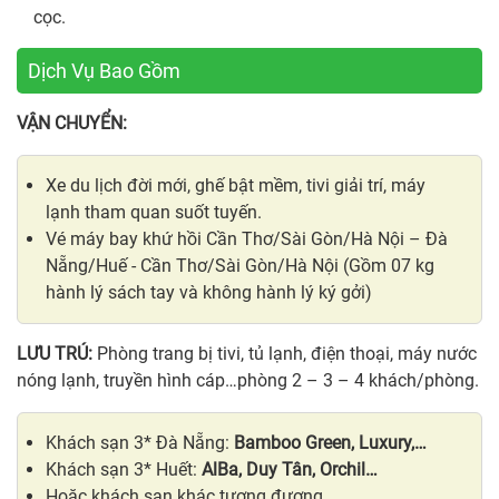
cọc.
Dịch Vụ Bao Gồm
VẬN CHUYỂN:
Xe du lịch đời mới, ghế bật mềm, tivi giải trí, máy
lạnh tham quan suốt tuyến.
Vé máy bay khứ hồi Cần Thơ/Sài Gòn/Hà Nội – Đà
Nẵng/Huế - Cần Thơ/Sài Gòn/Hà Nội (Gồm 07 kg
hành lý sách tay và không hành lý ký gởi)
LƯU TRÚ:
Phòng trang bị tivi, tủ lạnh, điện thoại, máy nước
nóng lạnh, truyền hình cáp…phòng 2 – 3 – 4 khách/phòng.
Khách sạn 3* Đà Nẵng:
Bamboo Green, Luxury,…
Khách sạn 3* Huết:
AlBa, Duy Tân, Orchil…
Hoặc khách sạn khác tương đương