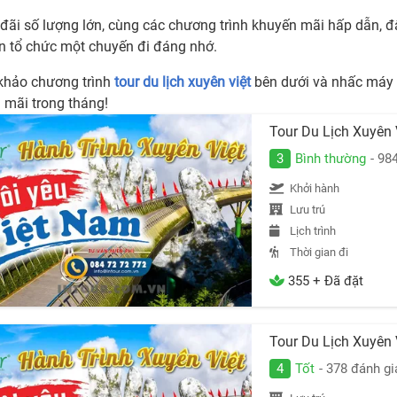
đãi số lượng lớn, cùng các chương trình khuyến mãi hấp dẫn, đâ
n tổ chức một chuyến đi đáng nhớ.
hảo chương trình
tour du lịch xuyên việt
bên dưới và nhấc máy
 mãi trong tháng!
Tour Du Lịch Xuyên
3
Bình thường
- 98
Khởi hành
Lưu trú
Lịch trình
Thời gian đi
355 + Đã đặt
Tour Du Lịch Xuyên
4
Tốt
- 378 đánh gi