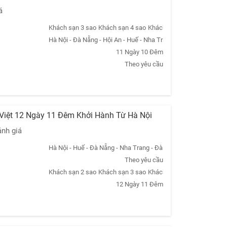
á
Khách sạn 3 sao
Khách sạn 4 sao
Khách sạn 5 sao
Khách sạn
Hà Nội - Đà Nẵng - Hội An - Huế - Nha Trang - Đà Lạt - TPHCM 
11 Ngày 10 Đêm
Theo yêu cầu
 Việt 12 Ngày 11 Đêm Khởi Hành Từ Hà Nội
ánh giá
Hà Nội - Huế - Đà Nẵng - Nha Trang - Đà Lạt - TPHCM - Tây Nin
Theo yêu cầu
Khách sạn 2 sao
Khách sạn 3 sao
Khách sạn 5 sao
Khách sạn
12 Ngày 11 Đêm