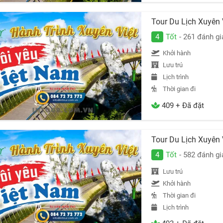
Tour Du Lịch Xuyên
4
Tốt
- 261 đánh gi
Khởi hành
Lưu trú
Lịch trình
Thời gian đi
409 + Đã đặt
Tour Du Lịch Xuyên
4
Tốt
- 582 đánh gi
Lưu trú
Khởi hành
Thời gian đi
Lịch trình