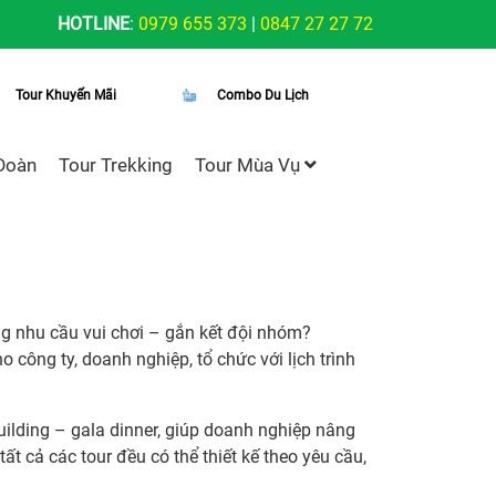
HOTLINE
:
0979 655 373
|
0847 27 27 72
Tour Khuyến Mãi
Combo Du Lịch
Đoàn
Tour Trekking
Tour Mùa Vụ
ng nhu cầu vui chơi – gắn kết đội nhóm?
 công ty, doanh nghiệp, tổ chức với lịch trình
ilding – gala dinner, giúp doanh nghiệp nâng
tất cả các tour đều có thể thiết kế theo yêu cầu,