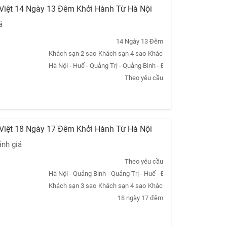
 Việt 14 Ngày 13 Đêm Khởi Hành Từ Hà Nội
á
14 Ngày 13 Đêm
Khách sạn 2 sao
Khách sạn 4 sao
Khách sạn 3 sao
Khách sạn
Hà Nội - Huế - Quảng Trị - Quảng Bình - Đà Nẵng - Hội An - Nh
Theo yêu cầu
 Việt 18 Ngày 17 Đêm Khởi Hành Từ Hà Nội
ánh giá
Theo yêu cầu
Hà Nội - Quảng Bình - Quảng Trị - Huế - Đà Nẵng - Hội An - Qu
Khách sạn 3 sao
Khách sạn 4 sao
Khách sạn 5 sao
Khách sạn
18 ngày 17 đêm