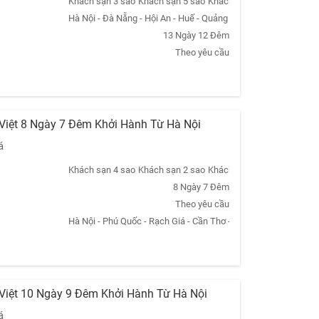
Khách sạn 3 sao
Khách sạn 5 sao
Khách sạn 2 sao
Khách sạn
Hà Nội - Đà Nẵng - Hội An - Huế - Quảng Trị - Quảng Bình - Nha
13 Ngày 12 Đêm
Theo yêu cầu
 Việt 8 Ngày 7 Đêm Khởi Hành Từ Hà Nội
á
Khách sạn 4 sao
Khách sạn 2 sao
Khách sạn 3 sao
Khách sạn
8 Ngày 7 Đêm
Theo yêu cầu
Hà Nội - Phú Quốc - Rạch Giá - Cần Thơ - Mỹ Tho - TpHCM - Củ 
 Việt 10 Ngày 9 Đêm Khởi Hành Từ Hà Nội
á