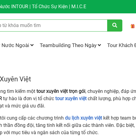
ước INTOUR | Tổ Chức Sự Kiện | M.I.C.E
r Nước Ngoài
Teambuilding Theo Ngày
Tour Khách 
 Xuyên Việt
ng tìm kiếm một
tour xuyên việt trọn gói
, chuyên nghiệp, đáp ứ
R
tự hào là đơn vị tổ chức
tour xuyên việt
chất lượng, phù hợp cho
ạt và mức giá ưu đãi.
tôi cung cấp các chương trình
du lịch xuyên việt
kết hợp team bu
h thần đồng đội, tăng tính kết nối giữa các thành viên. Đặc biệt, 
p với mục tiêu và ngân sách của từng tổ chức.