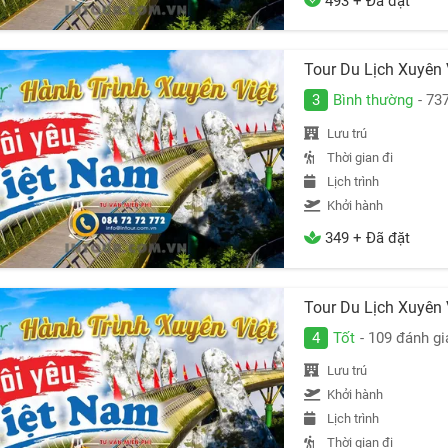
493 + Đã đặt
Tour Du Lịch Xuyên
3
Bình thường
- 73
Lưu trú
Thời gian đi
Lịch trình
Khởi hành
349 + Đã đặt
Tour Du Lịch Xuyên
4
Tốt
- 109 đánh gi
Lưu trú
Khởi hành
Lịch trình
Thời gian đi