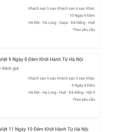
Khách sạn 5 sao
Khách sạn 4 sao
Khách sạn 2 sao
Khách sạn
10 Ngày 9 Đêm
Hà Nội - Hạ Long - Sapa - Đà Nẵng - Huế - TPHCM - Hà Nội
Theo yêu cầu
 Việt 9 Ngày 8 Đêm Khởi Hành Từ Hà Nội
9 đánh giá
Khách sạn 5 sao
Khách sạn 3 sao
Khách sạn 2 sao
Khách sạn
9 Ngày 8 Đêm
Hà Nội - Hạ Long - Huế - Đà Nẵng - Hội An - TpHCM - Củ Chi -
Theo yêu cầu
 Việt 11 Ngày 10 Đêm Khởi Hành Từ Hà Nội