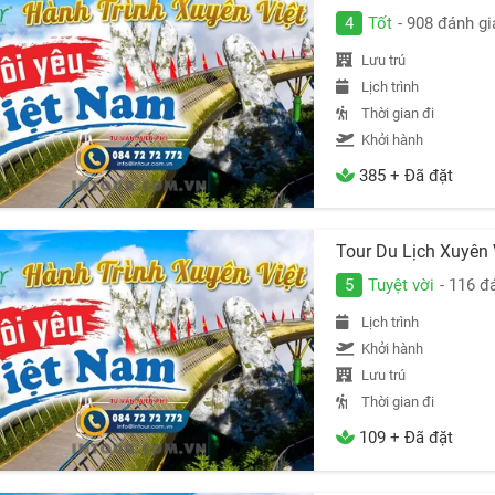
4
Tốt
- 908 đánh gi
Lưu trú
Lịch trình
Thời gian đi
Khởi hành
385 + Đã đặt
Tour Du Lịch Xuyên
5
Tuyệt vời
- 116 đ
Lịch trình
Khởi hành
Lưu trú
Thời gian đi
109 + Đã đặt