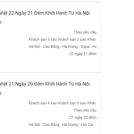
 Việt 22 Ngày 21 Đêm Khởi Hành Từ Hà Nội
á
Theo yêu cầu
Khách sạn 5 sao
Khách sạn 2 sao
Khách sạn 3 sao
Khách sạn
Hà Nội - Cao Bằng - Hà Giang - Sapa - Hạ Long - Ninh Bình - Qu
22 ngày 21 đêm
 Việt 21 Ngày 20 Đêm Khởi Hành Từ Hà Nội
á
Khách sạn 4 sao
Khách sạn 5 sao
Khách sạn 3 sao
Khách sạn
Theo yêu cầu
21 ngày 20 đêm
Hà Nội - Cao Bằng - Hà Giang - Lào Cai - Sapa - Hạ Long - Ninh