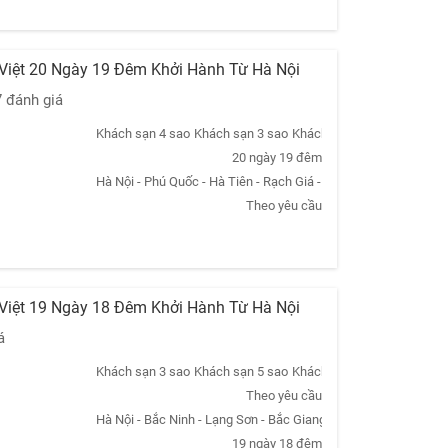
 Việt 20 Ngày 19 Đêm Khởi Hành Từ Hà Nội
7 đánh giá
Khách sạn 4 sao
Khách sạn 3 sao
Khách sạn 5 sao
Khách sạn
20 ngày 19 đêm
Hà Nội - Phú Quốc - Hà Tiên - Rạch Giá - Cà Mau - Bạc Liêu - 
Theo yêu cầu
 Việt 19 Ngày 18 Đêm Khởi Hành Từ Hà Nội
á
Khách sạn 3 sao
Khách sạn 5 sao
Khách sạn 4 sao
Khách sạn
Theo yêu cầu
Hà Nội - Bắc Ninh - Lạng Sơn - Bắc Giang - Hà Nam - Ninh Bình
19 ngày 18 đêm