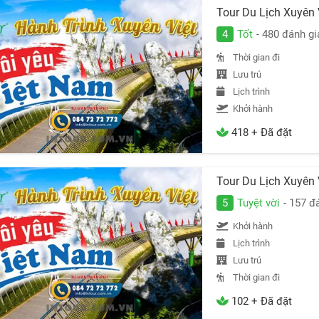
Tour Du Lịch Xuyên
4
Tốt
- 480 đánh gi
Thời gian đi
Lưu trú
Lịch trình
Khởi hành
418 + Đã đặt
Tour Du Lịch Xuyên
5
Tuyệt vời
- 157 đ
Khởi hành
Lịch trình
Lưu trú
Thời gian đi
102 + Đã đặt