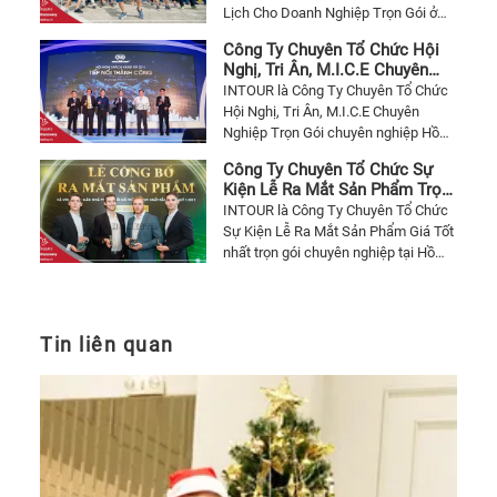
Lịch Cho Doanh Nghiệp Trọn Gói ở
HCM ( Sài Gòn). Bạn đang cần báo
Công Ty Chuyên Tổ Chức Hội
giá tổ chức teambuilding kết hợp du
Nghị, Tri Ân, M.I.C.E Chuyên
lịch cho công ty mình và cần ý tưởng
Nghiệp Trọn Gói
INTOUR là Công Ty Chuyên Tổ Chức
tổ chức teambuilding. Hãy liên hệ
Hội Nghị, Tri Ân, M.I.C.E Chuyên
0934 79 77 779
Nghiệp Trọn Gói chuyên nghiệp Hồ
Chí Minh ( Sài Gòn). Nếu bạn đang
Công Ty Chuyên Tổ Chức Sự
cần báo giá một sự kiện Tổ Chức Hội
Kiện Lễ Ra Mắt Sản Phẩm Trọn
Nghị, Tri Ân mà chưa có công ty sự
Gói
INTOUR là Công Ty Chuyên Tổ Chức
kiện nào thì hãy liên hệ với INTOUR
Sự Kiện Lễ Ra Mắt Sản Phẩm Giá Tốt
084 72 72 772
nhất trọn gói chuyên nghiệp tại Hồ
Chí Minh ( Sài Gòn). Nếu bạn đang
cần báo giá một sự kiện ra mắt sản
phẩm mới mà chưa có công ty sự
kiện nào thì hãy liên hệ với INTOUR
Tin liên quan
084 72 72 772