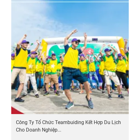
team
cho
công
ty ở
Vũng
Tàu
3.
Dịch
vụ tổ
chức
team
build
chuy
nghi
ở
Vũng
Công Ty Tổ Chức Teambuiding Kết Hợp Du Lịch
Tàu
Cho Doanh Nghiệp...