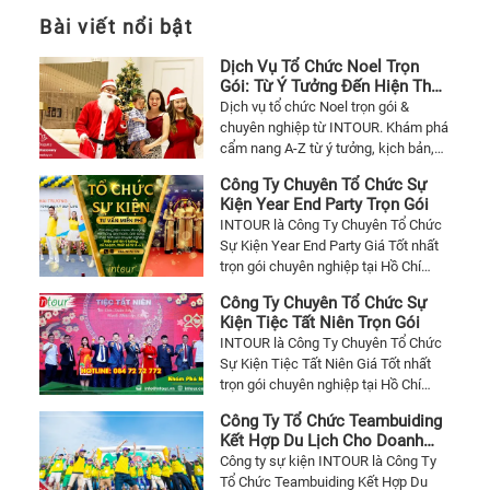
Bài viết nổi bật
Dịch Vụ Tổ Chức Noel Trọn
Gói: Từ Ý Tưởng Đến Hiện Thực
Lung Linh
Dịch vụ tổ chức Noel trọn gói &
chuyên nghiệp từ INTOUR. Khám phá
cẩm nang A-Z từ ý tưởng, kịch bản,
trang trí, nhân sự đến các gói tiệc.
Công Ty Chuyên Tổ Chức Sự
Nhận tư vấn miễn phí & báo giá chi
Kiện Year End Party Trọn Gói
tiết ngay!
INTOUR là Công Ty Chuyên Tổ Chức
Sự Kiện Year End Party Giá Tốt nhất
trọn gói chuyên nghiệp tại Hồ Chí
Minh ( Sài Gòn). Nếu bạn đang cần
Công Ty Chuyên Tổ Chức Sự
báo giá một sự kiện Year End Party
Kiện Tiệc Tất Niên Trọn Gói
mà chưa có công ty sự kiện nào thì
INTOUR là Công Ty Chuyên Tổ Chức
hãy liên hệ với INTOUR 084 72 72 772
Sự Kiện Tiệc Tất Niên Giá Tốt nhất
trọn gói chuyên nghiệp tại Hồ Chí
Minh ( Sài Gòn). Nếu bạn đang cần
Công Ty Tổ Chức Teambuiding
báo giá một sự kiện tiệc tất niên mà
Kết Hợp Du Lịch Cho Doanh
chưa có công ty sự kiện nào thì hãy
Nghiệp Trọn Gói ở HCM
Công ty sự kiện INTOUR là Công Ty
liên hệ với INTOUR 084 72 72 772
Tổ Chức Teambuiding Kết Hợp Du