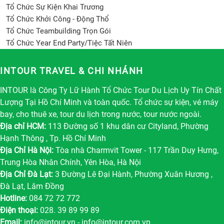
Tổ Chức Sự Kiện Khai Trương
Tổ Chức Khởi Công - Động Thổ
Tổ Chức Teambuilding Trọn Gói
Tổ Chức Year End Party/Tiệc Tất Niên
INTOUR TRAVEL & CHI NHÁNH
INTOUR là Công Ty Lữ Hành Tổ Chức Tour Du Lịch Uy Tín Chất
Lượng Tại Hồ Chí Minh và toàn quốc. Tổ chức sự kiện, vé máy
bay, cho thuê xe, tour du lịch trong nước, tour nước ngoài.
Địa chỉ HCM:
113 Đường số 1 khu dân cư Cityland, Phường
Hạnh Thông , Tp. Hồ Chí Minh
Địa Chỉ Hà Nội:
Tòa nhà Charmvit Tower - 117 Trần Duy Hưng,
Trung Hòa Nhân Chính, Yên Hòa, Hà Nội
Địa Chỉ Đà Lạt:
3 Đường Lê Đại Hành, Phường Xuân Hương ,
Đà Lạt, Lâm Đồng
Hotline:
084 72 72 772
Điện thoại:
028. 39 89 99 89
Email:
info@intour.vn
-
info@intour.com.vn