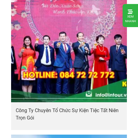
1.
XEM
Công
NHANH
Ty
Tổ
Chức
Tea
Build
Tại
Vũng
Tàu
Trọn
Gói
2.
Các
Công Ty Chuyên Tổ Chức Sự Kiện Tiệc Tất Niên
địa
Trọn Gói
điểm
tổ
chức