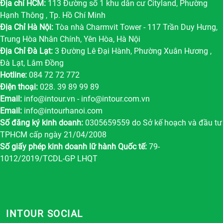
Địa chỉ HCM:
113 Đường số 1 khu dân cư Cityland, Phường
Hạnh Thông , Tp. Hồ Chí Minh
Địa Chỉ Hà Nội:
Tòa nhà Charmvit Tower - 117 Trần Duy Hưng,
Trung Hòa Nhân Chính, Yên Hòa, Hà Nội
Địa Chỉ Đà Lạt:
3 Đường Lê Đại Hành, Phường Xuân Hương ,
Đà Lạt, Lâm Đồng
Hotline:
084 72 72 772
Điện thoại:
028. 39 89 99 89
Email:
info@intour.vn
-
info@intour.com.vn
Email:
info@intourhanoi.com
Số đăng ký kinh doanh:
0305659559 do Sở kế hoạch và đầu tư
TPHCM cấp ngày 21/04/2008
Số giấy phép kinh doanh lữ hành Quốc tế:
79-
1012/2019/TCDL-GP LHQT
INTOUR SOCIAL