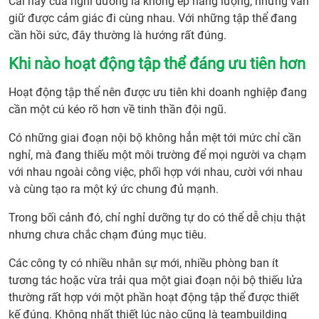
Cái hay của nghỉ dưỡng là không ép năng lượng, nhưng vẫn
giữ được cảm giác đi cùng nhau. Với những tập thể đang
cần hồi sức, đây thường là hướng rất đúng.
Khi nào hoạt động tập thể đáng ưu tiên hơn
Hoạt động tập thể nên được ưu tiên khi doanh nghiệp đang
cần một cú kéo rõ hơn về tinh thần đội ngũ.
Có những giai đoạn nội bộ không hẳn mệt tới mức chỉ cần
nghỉ, mà đang thiếu một môi trường để mọi người va chạm
với nhau ngoài công việc, phối hợp với nhau, cười với nhau
và cùng tạo ra một ký ức chung đủ mạnh.
Trong bối cảnh đó, chỉ nghỉ dưỡng tự do có thể dễ chịu thật
nhưng chưa chắc chạm đúng mục tiêu.
Các công ty có nhiều nhân sự mới, nhiều phòng ban ít
tương tác hoặc vừa trải qua một giai đoạn nội bộ thiếu lửa
thường rất hợp với một phần hoạt động tập thể được thiết
kế đúng. Không nhất thiết lúc nào cũng là teambuilding