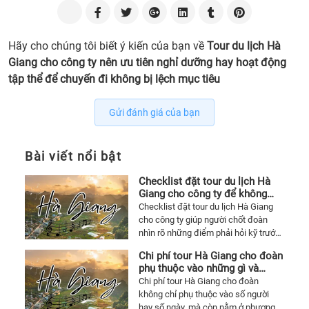
chọn
theo
mục
Hãy cho chúng tôi biết ý kiến của bạn về
Tour du lịch Hà
tiêu
Giang cho công ty nên ưu tiên nghỉ dưỡng hay hoạt động
2.
tập thể để chuyến đi không bị lệch mục tiêu
Khi
nào
Gửi đánh giá của bạn
nghỉ
dưỡn
mới
Bài viết nổi bật
là
Checklist đặt tour du lịch Hà
phươ
Giang cho công ty để không
án
phát sinh lúc chốt dịch vụ
Checklist đặt tour du lịch Hà Giang
đúng
cho công ty giúp người chốt đoàn
nhìn rõ những điểm phải hỏi kỹ trước
3.
khi xác nhận dịch vụ, từ cung đường,
Khi
Chi phí tour Hà Giang cho đoàn
xe, khách sạn, bữa ăn đến hoạt động
nào
phụ thuộc vào những gì và
tập thể và các khoản dễ phát sinh.
thường lệch ở đâu
Chi phí tour Hà Giang cho đoàn
hoạt
không chỉ phụ thuộc vào số người
động
hay số ngày, mà còn nằm ở phương