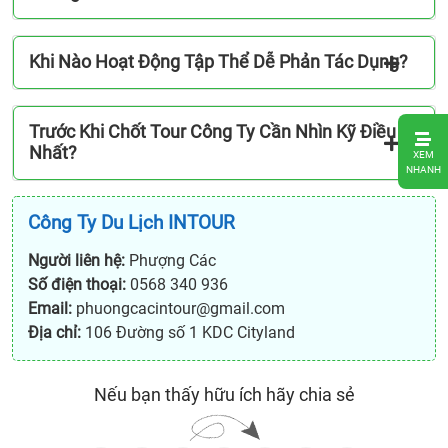
Khi Nào Hoạt Động Tập Thể Dễ Phản Tác Dụng?
Trước Khi Chốt Tour Công Ty Cần Nhìn Kỹ Điều Gì
1.
Nhất?
XEM
Chuy
NHANH
đi
công
Công Ty Du Lịch INTOUR
ty
Người liên hệ:
Phượng Các
khôn
Số điện thoại:
0568 340 936
nên
Email:
phuongcacintour@gmail.com
chọn
Địa chỉ:
106 Đường số 1 KDC Cityland
theo
cảm
giác
Nếu bạn thấy hữu ích hãy chia sẻ
mà
phải