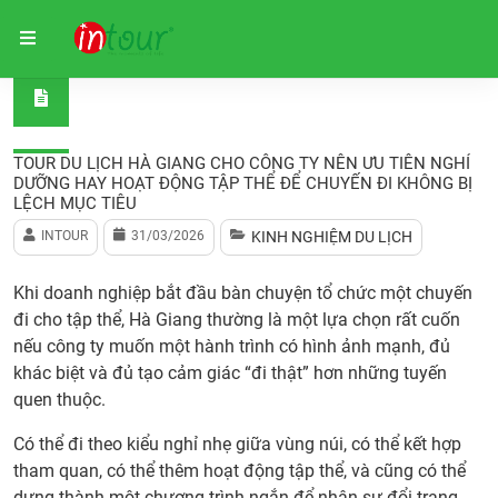
Trang chủ
Kinh nghiệm du lịch
Tour du lịch Hà Giang c
TOUR DU LỊCH HÀ GIANG CHO CÔNG TY NÊN ƯU TIÊN NGHỈ
DƯỠNG HAY HOẠT ĐỘNG TẬP THỂ ĐỂ CHUYẾN ĐI KHÔNG BỊ
LỆCH MỤC TIÊU
INTOUR
31/03/2026
KINH NGHIỆM DU LỊCH
Khi doanh nghiệp bắt đầu bàn chuyện tổ chức một chuyến
đi cho tập thể, Hà Giang thường là một lựa chọn rất cuốn
nếu công ty muốn một hành trình có hình ảnh mạnh, đủ
khác biệt và đủ tạo cảm giác “đi thật” hơn những tuyến
quen thuộc.
Có thể đi theo kiểu nghỉ nhẹ giữa vùng núi, có thể kết hợp
tham quan, có thể thêm hoạt động tập thể, và cũng có thể
dựng thành một chương trình ngắn để nhân sự đổi trạng