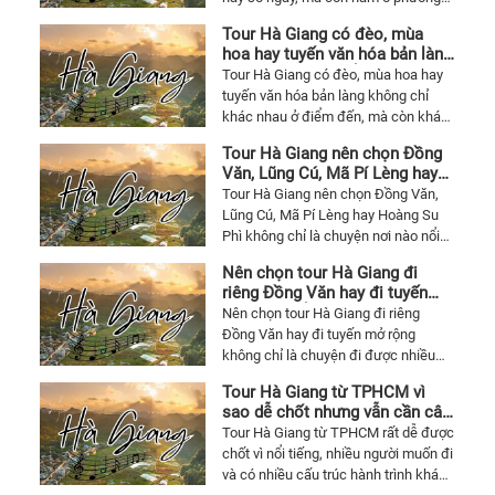
tập
tiện, khách sạn, tuyến điểm, mức độ
Tour Hà Giang có đèo, mùa
thể
cung đường, bữa ăn, hoạt động đi
hoa hay tuyến văn hóa bản làng
kèm và cách chương trình được tổ
đáng
sẽ hợp hơn với kiểu khách nào
Tour Hà Giang có đèo, mùa hoa hay
chức. Bài viết giúp người chốt đoàn
ưu
tuyến văn hóa bản làng không chỉ
nhìn đúng chỗ lệch giá để chọn tour
khác nhau ở điểm đến, mà còn khác
tiên
Hà Giang mà vẫn đáng tiền.
nhau ở nhịp trải nghiệm và kiểu
hơn
Tour Hà Giang nên chọn Đồng
khách phù hợp. Bài viết giúp nhìn rõ
4.
Văn, Lũng Cú, Mã Pí Lèng hay
mỗi hướng đi hợp với ai để chọn tour
Hoàng Su Phì nếu chỉ đi một
Tour Hà Giang nên chọn Đồng Văn,
Nhữ
Hà Giang cho đáng mà không bị lệch
lần cho đáng
Lũng Cú, Mã Pí Lèng hay Hoàng Su
kỳ vọng.
điều
Phì không chỉ là chuyện nơi nào nổi
cần
tiếng hơn, mà là chọn đúng kiểu trải
Nên chọn tour Hà Giang đi
nhìn
nghiệm cho mục tiêu chuyến đi và
riêng Đồng Văn hay đi tuyến
người đi cùng. Bài viết giúp nhìn rõ
kỹ
mở rộng để chuyến đi đáng
Nên chọn tour Hà Giang đi riêng
mỗi hướng hợp với ai để đi một lần
trướ
hơn
Đồng Văn hay đi tuyến mở rộng
cho đáng.
không chỉ là chuyện đi được nhiều
khi
nơi hơn, mà là chọn đúng cấu trúc
chốt
Tour Hà Giang từ TPHCM vì
hành trình cho mục tiêu chuyến đi và
chươ
sao dễ chốt nhưng vẫn cần cân
sức của người đi cùng. Bài viết giúp
kỹ hành trình
Tour Hà Giang từ TPHCM rất dễ được
trình
nhìn rõ kiểu nào hợp hơn để đi cho
chốt vì nổi tiếng, nhiều người muốn đi
đáng mà không bị quá tải.
và có nhiều cấu trúc hành trình khác