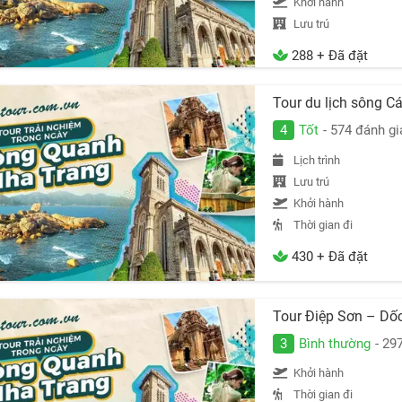
Khởi hành
Lưu trú
288 + Đã đặt
Tour du lịch sông C
4
Tốt
- 574 đánh gi
Lịch trình
Lưu trú
Khởi hành
Thời gian đi
430 + Đã đặt
Tour Điệp Sơn – Dốc
3
Bình thường
- 29
Khởi hành
Thời gian đi