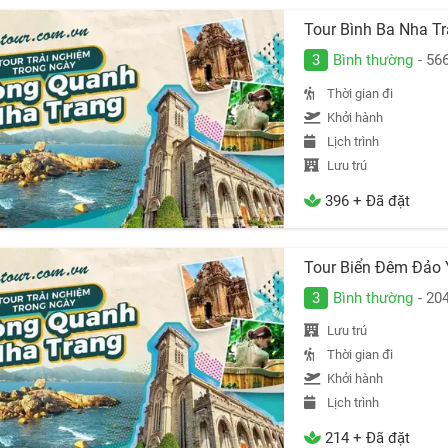
Tour Bình Ba Nha T
3
Bình thường
- 56
Thời gian đi
Khởi hành
Lịch trình
Lưu trú
396 + Đã đặt
Tour Biển Đêm Đảo
3
Bình thường
- 20
Lưu trú
Thời gian đi
Khởi hành
Lịch trình
214 + Đã đặt