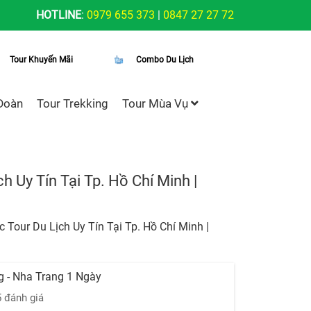
HOTLINE
:
0979 655 373
|
0847 27 27 72
Tour Khuyến Mãi
Combo Du Lịch
Đoàn
Tour Trekking
Tour Mùa Vụ
 Uy Tín Tại Tp. Hồ Chí Minh |
Tour Du Lịch Uy Tín Tại Tp. Hồ Chí Minh |
g - Nha Trang 1 Ngày
5 đánh giá