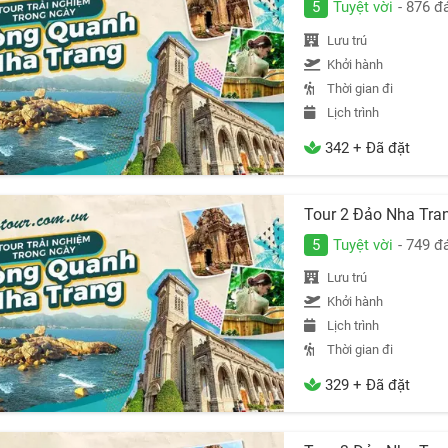
5
Tuyệt vời
- 876 đ
Lưu trú
Khởi hành
Thời gian đi
Lịch trình
342 + Đã đặt
Tour 2 Đảo Nha Tra
5
Tuyệt vời
- 749 đ
Lưu trú
Khởi hành
Lịch trình
Thời gian đi
329 + Đã đặt