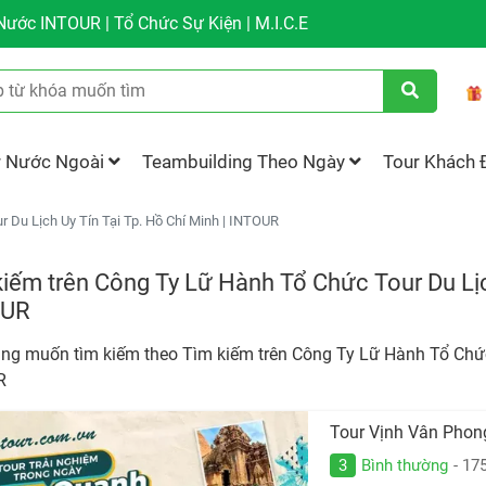
ước INTOUR | Tổ Chức Sự Kiện | M.I.C.E
r Nước Ngoài
Teambuilding Theo Ngày
Tour Khách 
 Du Lịch Uy Tín Tại Tp. Hồ Chí Minh | INTOUR
iếm trên Công Ty Lữ Hành Tổ Chức Tour Du Lịch
OUR
ng muốn tìm kiếm theo
Tìm kiếm trên Công Ty Lữ Hành Tổ Chức 
R
Tour Vịnh Vân Phon
3
Bình thường
- 17