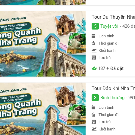
Tour Du Thuyền Nha
5
Tuyệt vời
- 426 đ
Lịch trình
Thời gian đi
Khởi hành
Lưu trú
137 + Đã đặt
Tour Đảo Khỉ Nha T
3
Bình thường
- 99
Lịch trình
Thời gian đi
Lưu trú
Khởi hành