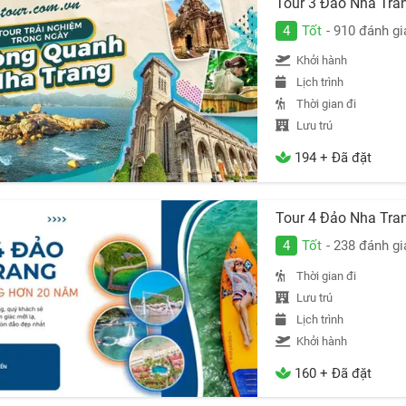
Tour 3 Đảo Nha Tra
4
Tốt
- 910 đánh gi
Khởi hành
Lịch trình
Thời gian đi
Lưu trú
194 + Đã đặt
Tour 4 Đảo Nha Tra
4
Tốt
- 238 đánh gi
Thời gian đi
Lưu trú
Lịch trình
Khởi hành
160 + Đã đặt