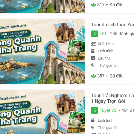
317 + Đã đặt
Tour du lịch thác Y
4
Tốt
- 236 đánh gi
Khởi hành
Lịch trình
Lưu trú
Thời gian đi
357 + Đã đặt
Tour Trải Nghiệm Lá
1 Ngày Trọn Gói
5
Tuyệt vời
- 494 đ
Lịch trình
Thời gian đi