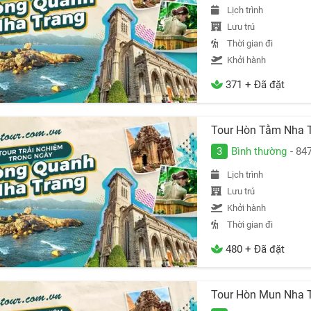
Lịch trình
Lưu trú
Thời gian đi
Khởi hành
371 + Đã đặt
Tour Hòn Tằm Nha 
3
Bình thường
- 84
Lịch trình
Lưu trú
Khởi hành
Thời gian đi
480 + Đã đặt
Tour Hòn Mun Nha 