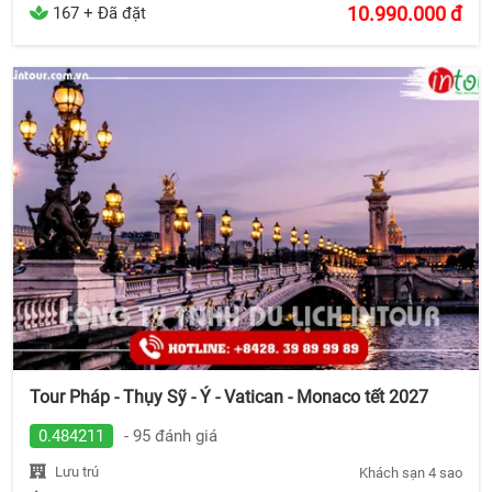
10.990.000
đ
167 + Đã đặt
Tour Pháp - Thụy Sỹ - Ý - Vatican - Monaco tết 2027
0.484211
- 95 đánh giá
Lưu trú
Khách sạn 4 sao