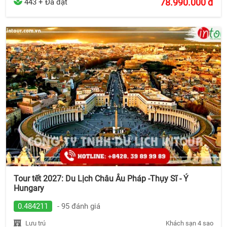
78.990.000
đ
443 + Đã đặt
Tour tết 2027: Du Lịch Châu Âu Pháp -Thụy Sĩ - Ý
Hungary
0.484211
- 95 đánh giá
Lưu trú
Khách sạn 4 sao