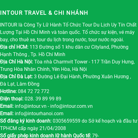
INTOUR TRAVEL & CHI NHÁNH
INTOUR là Công Ty Lữ Hành Tổ Chức Tour Du Lịch Uy Tín Chất
Lượng Tại Hồ Chí Minh và toàn quốc. Tổ chức sự kiện, vé máy
bay, cho thuê xe, tour du lịch trong nước, tour nước ngoài.
Địa chỉ HCM:
113 Đường số 1 khu dân cư Cityland, Phường
Hạnh Thông , Tp. Hồ Chí Minh
Địa Chỉ Hà Nội:
Tòa nhà Charmvit Tower - 117 Trần Duy Hưng,
Trung Hòa Nhân Chính, Yên Hòa, Hà Nội
Địa Chỉ Đà Lạt:
3 Đường Lê Đại Hành, Phường Xuân Hương ,
Đà Lạt, Lâm Đồng
Hotline:
084 72 72 772
Điện thoại:
028. 39 89 99 89
Email:
info@intour.vn
-
info@intour.com.vn
Email:
info@intourhanoi.com
Số đăng ký kinh doanh:
0305659559 do Sở kế hoạch và đầu tư
TPHCM cấp ngày 21/04/2008
Số giấy phép kinh doanh lữ hành Quốc tế:
79-