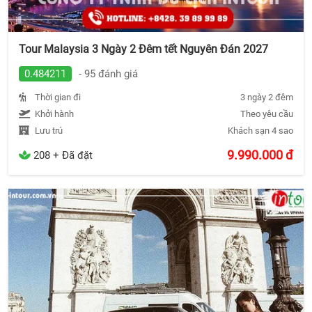
Tour Malaysia 3 Ngày 2 Đêm tết Nguyên Đán 2027
0.484211
- 95 đánh giá
Thời gian đi
3 ngày 2 đêm
Khởi hành
Theo yêu cầu
Lưu trú
Khách sạn 4 sao
9.990.000
đ
208 + Đã đặt