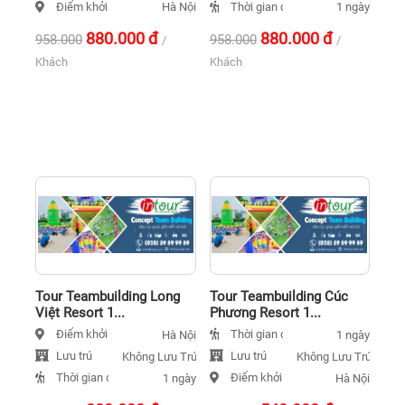
Điểm khởi hành
Thời gian đi
Hà Nội
1 ngày
880.000
đ
880.000
đ
958.000
958.000
/
/
Khách
Khách
Tour Teambuilding Long
Tour Teambuilding Cúc
Việt Resort 1...
Phương Resort 1...
Điểm khởi hành
Thời gian đi
Hà Nội
1 ngày
Lưu trú
Lưu trú
Không Lưu Trú
Không Lưu Trú
Thời gian đi
Điểm khởi hành
1 ngày
Hà Nội