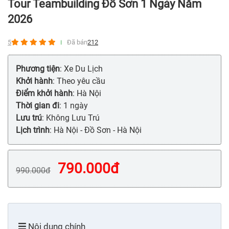
Tour Teambuilding Đồ Sơn 1 Ngày Năm
2026
5
Đã bán
212
Phương tiện
: Xe Du Lịch
Khởi hành
: Theo yêu cầu
Điểm khởi hành
: Hà Nội
Thời gian đi
: 1 ngày
Lưu trú
: Không Lưu Trú
Lịch trình
: Hà Nội - Đồ Sơn - Hà Nội
790.000
đ
990.000
đ
Nội dung chính