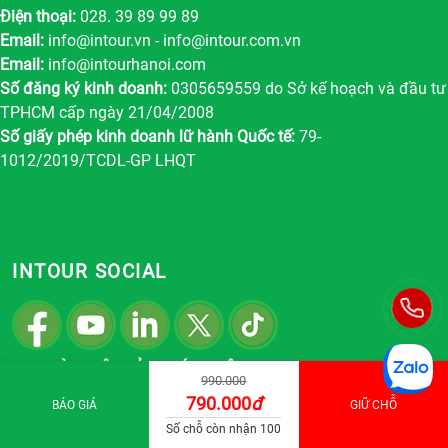
Điện thoại:
028. 39 89 99 89
Email:
info@intour.vn
-
info@intour.com.vn
Email:
info@intourhanoi.com
Số đăng ký kinh doanh:
0305659559 do Sở kế hoạch và đầu tư
TPHCM cấp ngày 21/04/2008
Số giấy phép kinh doanh lữ hành Quốc tế:
79-
1012/2019/TCDL-GP LHQT
INTOUR SOCIAL
LỊCH LÀM VIỆC CỦA CHÚNG TÔI
990.000
790.000
đ
BÁO GIÁ
GIỮ CHỖ
Thứ 2 - 6:
8h – 12h00 ; 1h15 – 5h15.
Số chỗ còn nhận 100
Thứ 7:
8h – 12h00