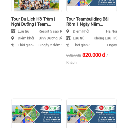
Tour Du Lịch Hồ Tràm |
Tour Teambuilding Bãi
Nghĩ Dưỡng | Team...
Rõm 1 Ngày Năm...
Lưu trú
Điểm khởi hành
Resort 5 sao
Resort 3 sao
Resort 4 sao
Hà Nội
Điểm khởi hành
Lưu trú
Bình Dương
Đồng Nai
Hồ Chí Minh
Không Lưu Trú
Thời gian đi
Thời gian đi
3 ngày 2 đêm
2 ngày 1 đêm
1 ngày
1 ngày
820.000
đ
920.000
/
Khách