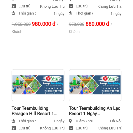
Lưu trú
Lưu trú
Không Lưu Trú
Không Lưu Trú
Thời gian đi
Thời gian đi
1 ngày
1 ngày
980.000
đ
880.000
đ
1.058.000
958.000
/
/
Khách
Khách
Tour Teambuilding
Tour Teambuilding An Lạc
Paragon Hill Resort 1...
Resort 1 Ngày...
Thời gian đi
Điểm khởi hành
1 ngày
Hà Nội
Lưu trú
Lưu trú
Không Lưu Trú
Không Lưu Trú