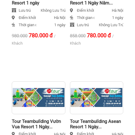
Resort 1 ngày
Resort 1 Ngày Năm...
Lưu trú
Điểm khởi hành
Không Lưu Trú
Hà Nội
Điểm khởi hành
Thời gian đi
Hà Nội
1 ngày
Thời gian đi
Lưu trú
1 ngày
Không Lưu Trú
780.000
đ
780.000
đ
980.000
858.000
/
/
Khách
Khách
Tour Teambuilding Vườn
Tour Teambuilding Asean
Vua Resort 1 Ngày...
Resort 1 Ngày...
Điểm khởi hành
Điểm khởi hành
Hà Nội
Hà Nội