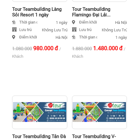
Tour Teambuilding Làng
Tour Teambuilding
Sỏi Resort 1 ngày
Flamingo Đại Lải...
Thời gian đi
Điểm khởi hành
1 ngày
Hà Nội
Lưu trú
Lưu trú
Không Lưu Trú
Không Lưu Trú
Điểm khởi hành
Thời gian đi
Hà Nội
1 ngày
980.000
đ
1.480.000
đ
1.080.000
1.880.000
/
/
Khách
Khách
Tour Teambuilding Tản Đà
Tour Teambuilding V-