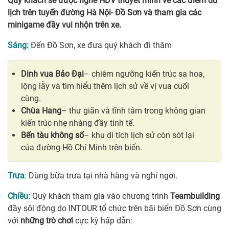
Quý khách sẽ được nghe HDV thuyết minh về các điểm du
lịch trên tuyến đường Hà Nội- Đồ Sơn và tham gia các
minigame đầy vui nhộn trên xe.
Sáng:
Đến Đồ Sơn, xe đưa quý khách đi thăm
Dinh vua Bảo Đại
– chiêm ngưỡng kiến trúc sa hoa,
lộng lẫy và tìm hiểu thêm lịch sử về vị vua cuối
cùng.
Chùa Hang
– thư giãn và tĩnh tâm trong không gian
kiến trúc nhẹ nhàng đầy tinh tế.
Bến tàu không số
– khu di tích lịch sử còn sót lại
của đường Hồ Chí Minh trên biển.
Trưa
: Dùng bữa trưa tại nhà hàng và nghỉ ngơi.
Chiều:
Quý khách tham gia vào chương trình
Teambuilding
đầy sôi động do INTOUR tổ chức trên bãi biển Đồ Sơn cùng
với
những trò chơi
cực kỳ hấp dẫn: