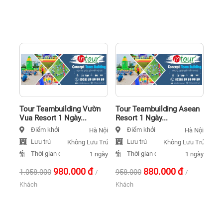
Tour Teambuilding Vườn
Tour Teambuilding Asean
Vua Resort 1 Ngày...
Resort 1 Ngày...
Điểm khởi hành
Điểm khởi hành
Hà Nội
Hà Nội
Lưu trú
Lưu trú
Không Lưu Trú
Không Lưu Trú
Thời gian đi
Thời gian đi
1 ngày
1 ngày
980.000
đ
880.000
đ
1.058.000
958.000
/
/
Khách
Khách