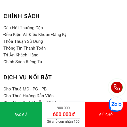
CHÍNH SÁCH
Câu Hỏi Thường Gặp
Điều Kiện Và Điều Khoản Đăng Ký
Thỏa Thuận Sử Dụng
Thông Tin Thanh Toán
Tri Ân Khách Hàng
Chính Sách Riêng Tư
DỊCH VỤ NỔI BẬT
Cho Thuê MC - PG - PB
Cho Thuê Hướng Dẫn Viên
Cho Thuê Dịch Vụ Ông Già Noel
900.000
Cho Thuê Đồ Team / Game Tools
600.000
đ
BÁO GIÁ
GIỮ CHỖ
Cho Thuê Âm Thanh Ánh Sáng Sự Kiện
Số chỗ còn nhận 100