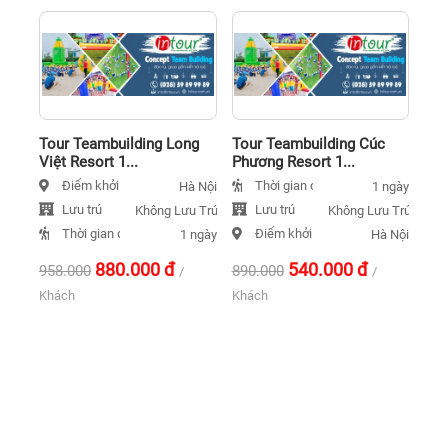
Tour Teambuilding Long
Tour Teambuilding Cúc
Việt Resort 1...
Phương Resort 1...
Điểm khởi hành
Thời gian đi
Hà Nội
1 ngày
Lưu trú
Lưu trú
Không Lưu Trú
Không Lưu Trú
Thời gian đi
Điểm khởi hành
1 ngày
Hà Nội
880.000
đ
540.000
đ
958.000
890.000
/
/
Khách
Khách