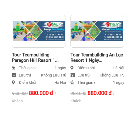
Tour Teambuilding
Tour Teambuilding An Lạc
Paragon Hill Resort 1...
Resort 1 Ngày...
Thời gian đi
Điểm khởi hành
1 ngày
Hà Nội
Lưu trú
Lưu trú
Không Lưu Trú
Không Lưu Trú
Điểm khởi hành
Thời gian đi
Hà Nội
1 ngày
880.000
đ
880.000
đ
958.000
958.000
/
/
Khách
Khách