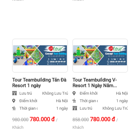
Tour Teambuilding Tản Đà
Tour Teambuilding V-
Resort 1 ngày
Resort 1 Ngày Năm...
Lưu trú
Điểm khởi hành
Không Lưu Trú
Hà Nội
Điểm khởi hành
Thời gian đi
Hà Nội
1 ngày
Thời gian đi
Lưu trú
1 ngày
Không Lưu Trú
780.000
đ
780.000
đ
980.000
858.000
/
/
Khách
Khách