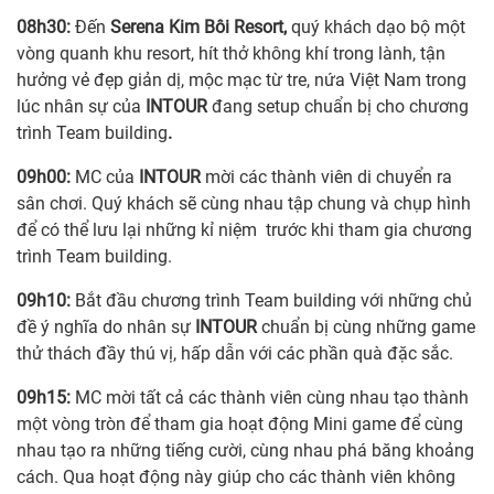
08h30:
Đến
Serena
Kim Bôi
R
esort,
quý khách dạo bộ một
vòng quanh khu resort, hít thở không khí trong lành, tận
hưởng vẻ đẹp giản dị, mộc mạc từ tre, nứa Việt Nam trong
lúc nhân sự của
INTOUR
đang setup chuẩn bị cho chương
trình Team building
.
09h00:
MC của
INTOUR
mời các thành viên di chuyển ra
sân chơi. Quý khách sẽ cùng nhau tập chung và chụp hình
để có thể lưu lại những kỉ niệm trước khi tham gia chương
trình Team building.
09h10:
Bắt đầu chương trình Team building với những chủ
đề ý nghĩa do nhân sự
INTOUR
chuẩn bị cùng những game
thử thách đầy thú vị, hấp dẫn với các phần quà đặc sắc.
09h15:
MC mời tất cả các thành viên cùng nhau tạo thành
một vòng tròn để tham gia hoạt động Mini game để cùng
nhau tạo ra những tiếng cười, cùng nhau phá băng khoảng
cách. Qua hoạt động này giúp cho các thành viên không