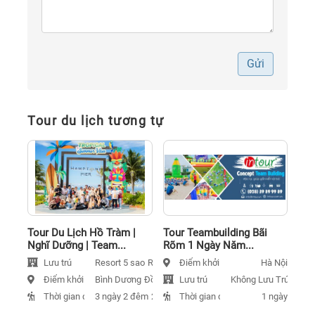
Gửi
Tour du lịch tương tự
Tour Du Lịch Hồ Tràm |
Tour Teambuilding Bãi
Nghĩ Dưỡng | Team...
Rõm 1 Ngày Năm...
Lưu trú
Điểm khởi hành
Resort 5 sao
Resort 3 sao
Resort 4 sao
Hà Nội
Điểm khởi hành
Lưu trú
Bình Dương
Đồng Nai
Hồ Chí Minh
Không Lưu Trú
Thời gian đi
Thời gian đi
3 ngày 2 đêm
2 ngày 1 đêm
1 ngày
1 ngày