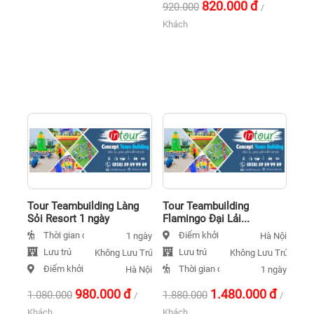
820.000
đ
920.000
/
Khách
Tour Teambuilding Làng
Tour Teambuilding
Sỏi Resort 1 ngày
Flamingo Đại Lải...
Thời gian đi
Điểm khởi hành
1 ngày
Hà Nội
Lưu trú
Lưu trú
Không Lưu Trú
Không Lưu Trú
Điểm khởi hành
Thời gian đi
Hà Nội
1 ngày
980.000
đ
1.480.000
đ
1.080.000
1.880.000
/
/
Khách
Khách