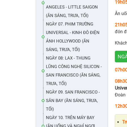
19h0
ANGELES - LITTLE SAIGON
Ăn uố
(ĂN SÁNG, TRƯA, TỐI)
NGÀY 07. PHIM TRƯỜNG
21h0
đón đ
UNIVERSAL - KINH ĐÔ ĐIỆN
ẢNH HOLLYWOOD (ĂN
Khách
SÁNG, TRƯA, TỐI)
NGÀ
NGÀY 08: LAX - THUNG
LŨNG CÔNG NGHỆ SILICON -
07h0
SAN FRANCISCO (ĂN SÁNG,
08h3
TRƯA, TỐI)
Unive
NGÀY 09. SAN FRANCISCO -
Đoàn 
SÂN BAY (ĂN SÁNG, TRƯA,
12h30
TỐI)
NGÀY 10. TRÊN MÁY BAY
Tr
(ĂN UỐNG VÀ NGHỈ NGƠI