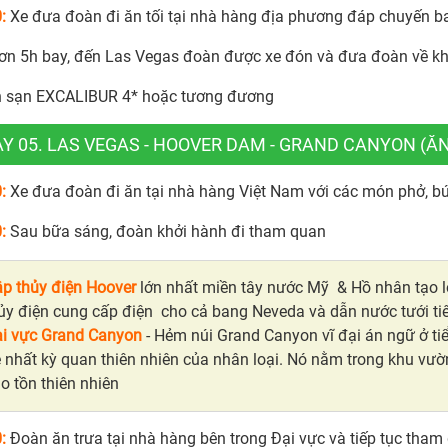
0:
Xe đưa đoàn đi ăn tối tại nhà hàng địa phương đáp chuyến b
ơn 5h bay, đến Las Vegas đoàn được xe đón và đưa đoàn về kh
 sạn EXCALIBUR 4* hoặc tương đương
Y 05. LAS VEGAS - HOOVER DAM - GRAND CANYON (ĂN
0:
Xe đưa đoàn đi ăn tại nhà hàng Việt Nam với các món phở, b
:
Sau bữa sáng, đoàn khởi hành đi tham quan
p thủy điện Hoover
lớn nhất miền tây nước Mỹ & Hồ nhân tạo l
ủy điện cung cấp điện cho cả bang Neveda và dẫn nước tưới ti
i vực Grand Canyon
- Hẻm núi Grand Canyon vĩ đại án ngữ ở t
 nhất kỳ quan thiên nhiên của nhân loại. Nó nằm trong khu vườ
o tồn thiên nhiên
0:
Đoàn ăn trưa tại nhà hàng bên trong Đại vực và tiếp tục tham