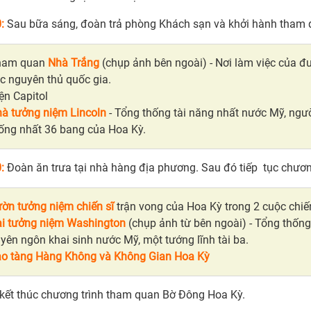
0:
Sau bữa sáng, đoàn trả phòng Khách sạn và khởi hành tham
ham quan
Nhà Trắng
(chụp ảnh bên ngoài) - Nơi làm việc của đư
́c nguyên thủ quốc gia.
ện Capitol
à tưởng niệm Lincoln
- Tổng thống tài năng nhất nước Mỹ, ngườ
ống nhất 36 bang của Hoa Kỳ.
:
Đoàn ăn trưa tại nhà hàng địa phương. Sau đó tiếp tục chươn
ờn tưởng niệm chiến sĩ
trận vong của Hoa Kỳ trong 2 cuộc chi
i tưởng niệm Washington
(chụp ảnh từ bên ngoài) - Tổng thống
yên ngôn khai sinh nước Mỹ, một tướng lĩnh tài ba.
o tàng Hàng Không và Không Gian Hoa Kỳ
kết thúc chương trình tham quan Bờ Đông Hoa Kỳ.