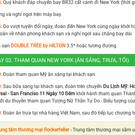
5:
Quý khách đáp chuyến bay BR32 cất cánh đi New York (thời g
ng và nghỉ ngơi trên máy bay.
5:
Do vượt tuyến đổi ngày, đoàn đến New York cùng ngày khởi h
oàn về nhận phòng khách sạn và nghỉ ngơi sau chặng bay dài.
 sạn
DOUBLE TREE by HILTON
3.5* hoặc tương đương
Y 02. THAM QUAN NEW YORK (ĂN SÁNG, TRƯA, TỐI)
0:
Đoàn tham quan Mỹ ăn sáng tại khách sạn.
0:
Sau bữa sáng tại khách sạn, đoàn trên chuyến
Du Lịch Mỹ: Ho
rsal - San Franciso 11 Ngày 10 Đêm
khởi hành tham quan Thành 
đi du thuyền tham quan Tượng Nữ Thần Tự Do - Biểu tượng của
:
Đoàn ăn trưa tại nhà hàng Việt Nam, sau đó tiếp tục chương t
ung tâm thương mại Rockerfeller
- Trung tâm thương mại sầm uấ