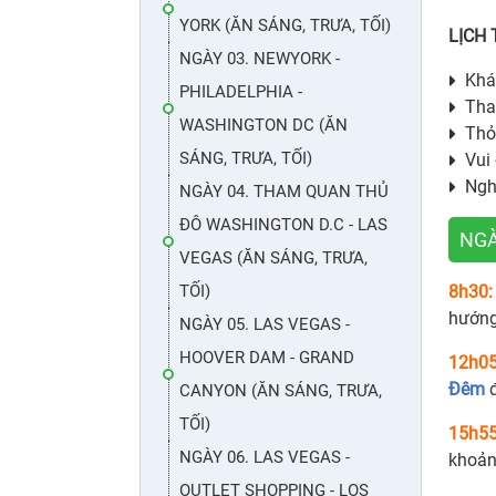
YORK (ĂN SÁNG, TRƯA, TỐI)
LỊCH 
NGÀY 03. NEWYORK -
Khá
PHILADELPHIA -
Tha
WASHINGTON DC (ĂN
Thỏ
SÁNG, TRƯA, TỐI)
Vui 
Ngh
NGÀY 04. THAM QUAN THỦ
ĐÔ WASHINGTON D.C - LAS
NGÀ
VEGAS (ĂN SÁNG, TRƯA,
TỐI)
8h30
hướng
NGÀY 05. LAS VEGAS -
HOOVER DAM - GRAND
12h05
Đêm
đ
CANYON (ĂN SÁNG, TRƯA,
TỐI)
15h5
NGÀY 06. LAS VEGAS -
khoản
OUTLET SHOPPING - LOS