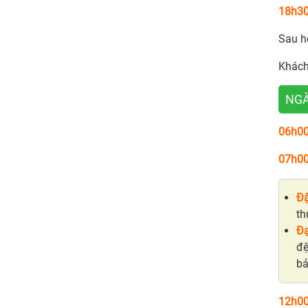
18h3
Sau h
Khách
NGÀ
06h0
07h00
Đậ
th
Đạ
đệ
bả
12h0