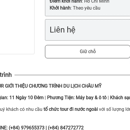
Điểm khởi hành
: Hồ Chí Minh
Khởi hành
: Theo yêu cầu
Liên hệ
Giữ chỗ
trình
UR
GIỚI THIỆU CHƯƠNG TRÌNH DU LỊCH CHÂU MỸ
ian:
11 Ngày 10 Đêm
|
Phương Tiện:
Máy bay & ô tô
|
Khách sạ
uý khách có nhu cầu
tổ chức tour đi nước ngoài
với số lượng lớ
NE: (+84) 979655373 | (+84) 847272772