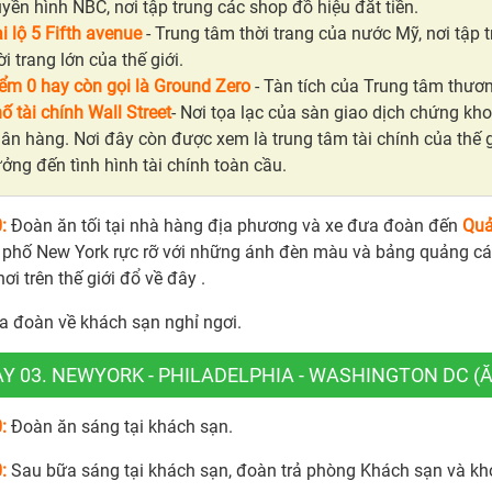
uyền hình NBC, nơi tập trung các shop đồ hiệu đắt tiền.
̣i lộ 5 Fifth avenue
- Trung tâm thời trang của nước Mỹ, nơi tập 
̀i trang lớn của thế giới.
ểm 0 hay còn gọi là Ground Zero
- Tàn tích của Trung tâm thương
ố tài chính Wall Street
- Nơi tọa lạc của sàn giao dịch chứng kh
ân hàng. Nơi đây còn được xem là trung tâm tài chính của thế g
ởng đến tình hình tài chính toàn cầu.
0:
Đoàn ăn tối tại nhà hàng địa phương và xe đưa đoàn đến
Quả
 phố New York rực rỡ với những ánh đèn màu và bảng quản
ơi trên thế giới đổ về đây .
a đoàn về khách sạn nghỉ ngơi.
Y 03. NEWYORK - PHILADELPHIA - WASHINGTON DC (Ă
0:
Đoàn ăn sáng tại khách sạn.
0:
Sau bữa sáng tại khách sạn, đoàn trả phòng Khách sạn và khở