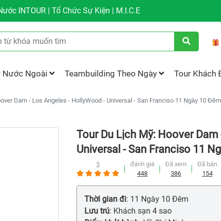
ước INTOUR | Tổ Chức Sự Kiện | M.I.C.E
r Nước Ngoài
Teambuilding Theo Ngày
Tour Khách 
oover Dam - Los Angeles - HollyWood - Universal - San Franciso 11 Ngày 10 Đê
Tour Du Lịch Mỹ: Hoover Dam 
Universal - San Franciso 11 
5
đánh giá
Đã xem
Đã bán
448
386
154
Thời gian đi
: 11 Ngày 10 Đêm
Lưu trú
: Khách sạn 4 sao