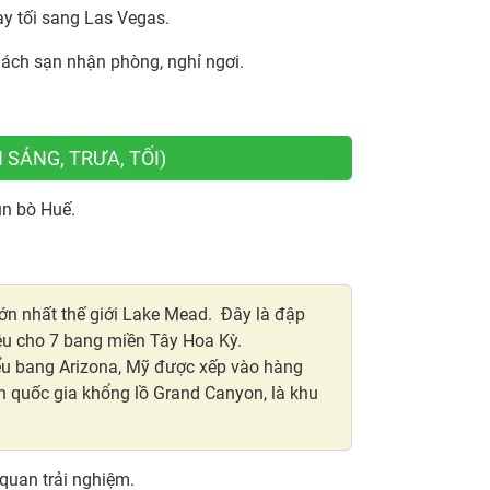
ay tối sang Las Vegas.
ách sạn nhận phòng, nghỉ ngơi.
 SÁNG, TRƯA, TỐI)
ún bò Huế.
ớn nhất thế giới Lake Mead. Đây là đập
êu cho 7 bang miền Tây Hoa Kỳ.
iểu bang Arizona, Mỹ được xếp vào hàng
n quốc gia khổng lồ Grand Canyon, là khu
 quan trải nghiệm.