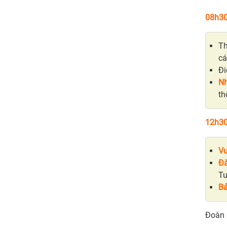
08h3
T
ca
Đi
Nh
th
12h30
Vư
Đà
Tu
Bả
Đoàn 