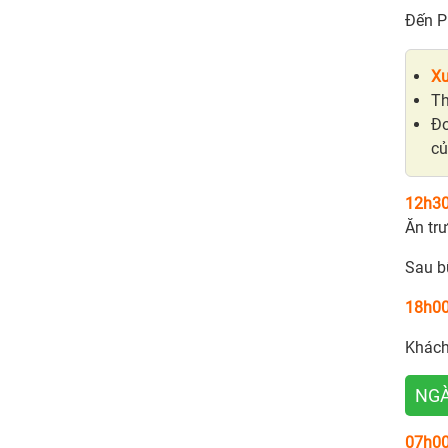
Đến P
Xư
T
Đo
cu
12h30
Ăn trư
Sau b
18h00
Khách
NGÀ
07h0