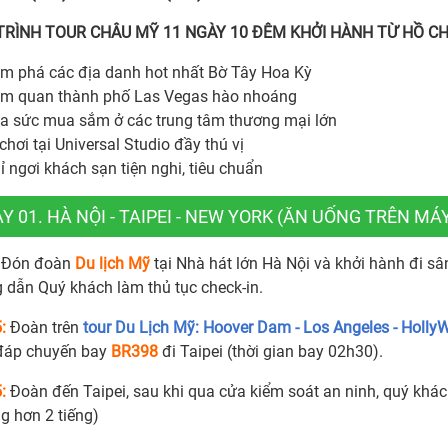
TRÌNH TOUR CHÂU MỸ 11 NGÀY 10 ĐÊM KHỞI HÀNH TỪ HỒ CH
m phá các địa danh hot nhất Bờ Tây Hoa Kỳ
m quan thành phố Las Vegas hào nhoáng
a sức mua sắm ở các trung tâm thương mại lớn
chơi tại Universal Studio đầy thú vị
ỉ ngơi khách sạn tiện nghi, tiêu chuẩn
Y 01. HÀ NỘI - TAIPEI - NEW YORK (ĂN UỐNG TRÊN MÁ
:
Đón đoàn
Du lịch Mỹ
tại Nhà hát lớn Hà Nội và khởi hành đi sân
 dẫn Quý khách làm thủ tục check-in.
:
Đoàn trên
tour Du Lịch Mỹ: Hoover Dam - Los Angeles - HollyW
áp chuyến bay
BR398
đi Taipei (thời gian bay 02h30).
5:
Đoàn đến Taipei, sau khi qua cửa kiểm soát an ninh, quý khác
g hơn 2 tiếng)