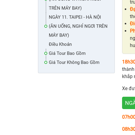
tr
TRÊN MÁY BAY)
Đa
thơ
NGÀY 11. TAIPEI - HÀ NỘI
Đi
(ĂN UỐNG, NGHỈ NGƠI TRÊN
Ph
MÁY BAY)
ng
Điều Khoản
hư
Giá Tour Bao Gồm
18h3
Giá Tour Không Bao Gồm
thành
khắp n
Xe đư
NGÀ
07h0
08h3