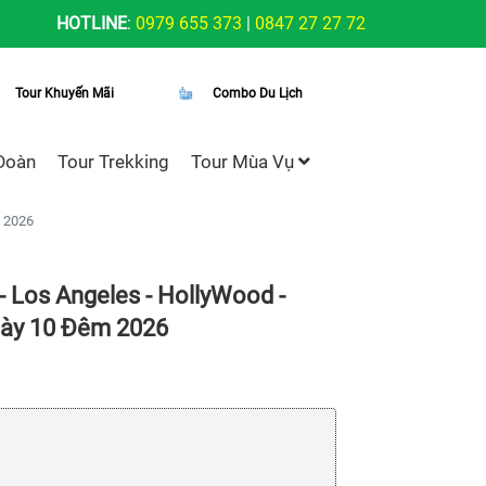
HOTLINE
:
0979 655 373
|
0847 27 27 72
Tour Khuyến Mãi
Combo Du Lịch
Đoàn
Tour Trekking
Tour Mùa Vụ
m 2026
- Los Angeles - HollyWood -
Ngày 10 Đêm 2026