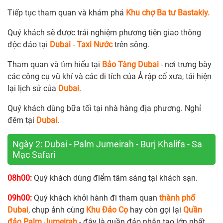
Tiếp tục tham quan và khám phá
Khu chợ Ba tư Bastakiy.
Quý khách sẽ được trải nghiệm phương tiện giao thông
độc đáo tại
Dubai
-
Taxi Nước
trên sông.
Tham quan và tìm hiểu tại
Bảo Tàng Dubai
- nơi trưng bày
các công cụ vũ khí và các di tích của Ả rập cổ xưa, tái hiện
lại lịch sử của
Dubai
.
Quý khách dùng bữa tối tại nhà hàng địa phương. Nghỉ
đêm tại
Dubai
.
Ngày 2: Dubai - Palm Jumeirah - Burj Khalifa - Sa
Mạc Safari
08h00:
Quý khách dùng điểm tâm sáng tại khách sạn.
09h00:
Quý khách khởi hành đi tham quan
thành phố
Dubai
, chụp ảnh cùng
Khu Đảo Cọ
hay còn gọi lại
Quần
đảo Palm Jumeirah
- đây là quần đảo nhân tạo lớn nhất