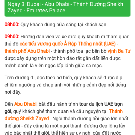
Ngày 3: Dubai - Abu Dhabi - Thánh Đường Sheikh
Zayed - Emirates Palace
08h00:
Quý khách dùng bữa sáng tại khách sạn.
09h00:
Hướng dẫn viên và xe đưa quý khách đi thăm quan
thủ đô
các tiểu vương quốc Ả Rập Thống nhất (UAE)
-
thành phố Abu Dhabi
- thành phố tọa lạc bên bờ
vịnh Ba Tư
được xây dựng trên một hòn đảo rất gần đất liền được
mệnh danh là viên ngọc lấp lánh giữa sa mạc.
Trên đường đi, dọc theo bờ biển, quý khách sẽ được dịp
chiêm ngưỡng và chụp ảnh với những cảnh đẹp nổi tiếng
nơi đây.
Đến
Abu Dhabi
, bắt đầu hành trình
tour du lịch UAE trọn
gói
, quý khách ghé tham quan và cầu nguyện tại
Thánh
đường Sheikh Zayed
- Ngôi thánh đường hồi giáo lớn nhất
thế giới - đây cũng là một ngôi thánh đường đẹp lộng lẫy
vào bậc nhất thế giới, thể hiện sự uy nghi của đất nước