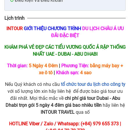
Điều Kiện Và Điều Khoản
Lịch trình
INTOUR
GIỚI THIỆU CHƯƠNG TRÌNH
DU LỊCH CHÂU Á ƯU
ĐÃI ĐẶC BIỆT
KHÁM PHÁ VẺ ĐẸP CÁC TIỂU VƯƠNG QUỐC Ả RẬP THỐNG
NHẤT UAE - DUBAI - ABU DHABI
Thời gian:
5 Ngày 4 Đêm
|
Phương Tiện:
bằng máy bay +
xe ô tô
|
Khách sạn:
4 sao
Nếu Quý khách có nhu cầu
tổ chức tour du lịch cho công ty
với số lượng lớn xin hãy liên hệ để được báo giá tour ưu
đãi nhất. Mọi thắc mắc về
chi phí giá tour Dubai - Abu
Dhabi trọn gói 5 ngày 4 đêm giá bao nhiêu tiền
hãy liên hệ
INTOUR TRAVEL
qua số
HOTLINE Viber / Zalo / Whatsapp: (+84) 979 655 373 |