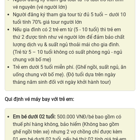
vé nguyên (vé người lớn)
Người đăng ký tham gia tour từ đủ 5 tuổi – dưới 10
tuổi tính 70% giá tour người lớn
Nếu gia đình có 2 trẻ em từ (5 - 10 tuổi) thì trẻ em
thứ 2 được tính như vé người lớn để đảm bảo chất
lượng dịch vụ & suất ngủ thoải mái cho gia đình.
(Trẻ từ 5 – 10 tuổi không có suất phòng ngủ - ngủ
chung với bố mẹ)
Trẻ em dưới 5 tuổi miễn phí. (Ghế ngồi, suất ngủ, ăn
uống chung với bố mẹ). (Độ tuổi dựa trên ngày
tháng năm sinh đối với ngày khởi hành tour)
Qui định vé máy bay với trẻ em:
Em bé dưới 02 tuổi:
500.000 VNĐ/bé bao gồm có
thuế phí hàng không, bảo hiểm (Không bao gồm
ghế ngồi trên xe) nhưng 2 vợ chồng chỉ được kèm
01 em bé dưới 02 tuổi, nếu bé thứ 02 tính giá trẻ em