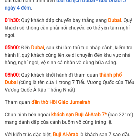
bắt đầu hành trình trên
tour du lịch Dubai - Abu Dhabi 5
ngày 4 đêm
.
01h30:
Quý khách đáp chuyến bay thẳng sang
Dubai
. Quý
khách sẽ không cần phải nối chuyến, có thể yên tâm nghỉ
ngơi.
05h00:
Đến
Dubai
, sau khi làm thủ tục nhập cảnh, kiểm tra
hành lí, quý khách cùng lên xe di chuyển đến khu vực nhà
hàng, nghỉ ngơi, vệ sinh cá nhân và dùng bữa sáng.
08h00:
Quý khách khởi hành đi tham quan
thành phố
Dubai
(cũng là tên của 1 trong 7 Tiểu Vương Quốc của Tiểu
Vương Quốc Ả Rập Thống Nhất).
Tham quan
đền thờ Hồi Giáo Jumeirah
Chụp hình bên ngoài
khách sạn Buji Al-Arab 7*
(cao 321m)
mang dánh dấp của cánh buồm vô cùng tráng lệ.
Với kiến trúc đặc biệt,
Buji Al-Arab
là khách sạn 7 sao đầu