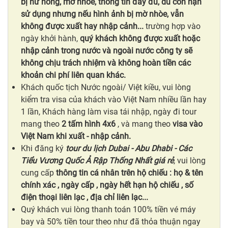
bị hư hỏng, mờ nhòe, thông tin đầy đủ, dù còn hạn
sử dụng nhưng nếu hình ảnh bị mờ nhòe, vẫn
không được xuất hay nhập cảnh...
trường hợp vào
ngày khởi hành,
quý khách không được xuất hoặc
nhập cảnh trong nước và ngoài nước
công ty sẽ
không chịu trách nhiệm và không hoàn tiền các
khoản chi phí liên quan khác.
Khách quốc tịch Nước ngoài/ Việt kiều, vui lòng
kiểm tra visa của khách vào Việt Nam nhiều lần hay
1 lần, Khách hàng làm visa tái nhập, ngày đi tour
mang theo
2 tấm hình 4x6
, và mang theo
visa vào
Việt Nam khi xuất - nhập cảnh.
Khi đăng ký
tour du lịch Dubai - Abu Dhabi - Các
Tiểu Vương Quốc Ả Rập Thống Nhất giá rẻ
, vui lòng
cung cấp
thông tin cá nhân
trên hộ chiếu
: họ & tên
chính xác , ngày cấp , ngày hết hạn hộ chiếu , số
điện thoại liên lạc , địa chỉ liên lạc...
Quý khách vui lòng thanh toán 100% tiền vé máy
bay và 50% tiền tour theo như đã thỏa thuận ngay