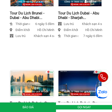
Tour Du Lịch Brunei -
Tour Du Lịch Dubai - Abu
Dubai - Abu Dhabi...
Dhabi - Sharjah...
Thời gian đi
Lưu trú
6 ngày 5 đêm
Khách sạn 4 sao
Điểm khởi hành
Điểm khởi hành
Hồ Chí Minh
Hồ Chí Minh
Lưu trú
Thời gian đi
Khách sạn 4 sao
7 ngày 6 đêm
Tour Du Lịch Dubai - Oman
Tour Du Lịch Dubai - Du
- Các Tiểu...
Thuyền Trên Vịnh...
BÁO GIÁ
GỌI NGAY