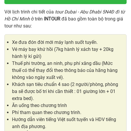
Với lịch trình chi tiết của
tour Dubai - Abu Dhabi 5N4Đ đi từ
Hồ Chí Minh
ở trên
INTOUR
đã bao gồm toàn bộ trong giá
tour như sau:
Xe đưa đón đời mới máy lạnh suốt tuyến.
Vé máy bay khứ hồi (7kg hành lý xách tay + 20kg
hành lý kí gửi)
Thuế phi trường, an ninh, phụ phí xăng dầu (Mức
thuế có thể thay đổi theo thông báo của hãng hàng
không vào ngày xuất vé).
Khách sạn tiêu chuẩn 4 sao (2 người/phòng, phòng
ba sẽ được bố trí khi cần thiết : 01 giường lớn + 01
extra bed).
Ăn uống theo chương trình
Phí tham quan theo chương trình.
Hướng dẫn viên tiếng Việt suốt tuyến và HDV tiếng
anh địa phương.