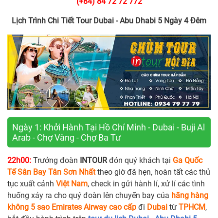
(+84) 84 72 72 772
Lịch Trình Chi Tiết Tour Dubai - Abu Dhabi 5 Ngày 4 Đêm
Ngày 1: Khởi Hành Tại Hồ Chí Minh - Dubai - Buji Al
Arab - Chợ Vàng - Chợ Ba Tư
22h00:
Trưởng đoàn
INTOUR
đón quý khách tại
Ga Quốc
Tế Sân Bay Tân Sơn Nhất
theo giờ đã hẹn, hoàn tất các thủ
tục xuất cảnh
Việt Nam
, check in gửi hành lí, xử lí các tình
huống xảy ra cho quý đoàn lên chuyến bay của
hãng hàng
không 5 sao Emirates Airway cao cấp
đi
Dubai
từ
TPHCM
,