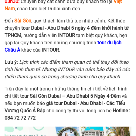
03h30:
Chuyến bay cất cánh đưa quý khách trở lại
Việt
Nam
, chào tạm biệt Dubai xinh đẹp.
Đến
Sài Gòn
, quý khách làm thủ tục nhập cảnh. Kết thúc
chuyến
tour Dubai - Abu Dhabi 5 ngày 4 đêm khởi hành từ
TPHCM,
hướng dẫn viên
INTOUR
tạm biệt quý khách, hẹn
gặp lại Quý khách trên những chương trình
tour du lịch
Châu Á
khác của
INTOUR
.
Lưu ý:
Lịch trình các điểm tham quan có thể thay đổi theo
tình hình thực tế. Nhưng INTOUR vẫn đảm bảo đầy đủ các
điểm tham quan có trong chương trình cho quý khách
Trên đây là một trong những thông tin chi tiết về lịch trình
chi tiết
tour Sài Gòn Dubai – Abu Dhabi 5 Ngày 4 Đêm
và
nếu bạn muốn báo
giá tour Dubai - Abu Dhabi - Các Tiểu
Vương Quốc Ả Rập
cho công ty thì vui lòng liên hệ
Hotline :
084 72 72 772