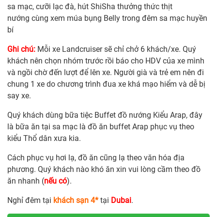
sa mạc, cưỡi lạc đà, hút ShiSha thưởng thức thịt
nướng cùng xem múa bụng Belly trong đêm sa mạc huyền
bí
Ghi chú:
Mỗi xe Landcruiser sẽ chỉ chở 6 khách/xe. Quý
khách nên chọn nhóm trước rồi báo cho HDV của xe mình
và ngồi chờ đến lượt để lên xe. Người già và trẻ em nên đi
chung 1 xe do chương trình đua xe khá mạo hiểm và dễ bị
say xe.
Quý khách dùng bữa tiệc Buffet đồ nướng Kiểu Arap, đây
là bữa ăn tại sa mạc là đồ ăn buffet Arap phục vụ theo
kiểu Thổ dân xưa kia.
Cách phục vụ hơi lạ, đồ ăn cũng lạ theo văn hóa địa
phương. Quý khách nào khó ăn xin vui lòng cầm theo đồ
ăn nhanh (
nếu có
).
Nghỉ đêm tại
khách sạn 4*
tại
Dubai
.