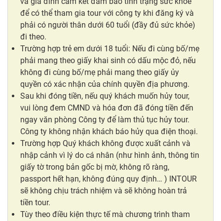
và gia đình cam kết đảm bảo tình trạng sức khoẻ
để có thể tham gia tour với công ty khi đăng ký và
phải có người thân dưới 60 tuổi (đầy đủ sức khỏe)
đi theo.
Trường hợp trẻ em dưới 18 tuổi: Nếu đi cùng bố/mẹ
phải mang theo giấy khai sinh có dấu mộc đỏ, nếu
không đi cùng bố/mẹ phải mang theo giấy ủy
quyền có xác nhận của chính quyền địa phương.
Sau khi đóng tiền, nếu quý khách muốn hủy tour,
vui lòng đem CMND và hóa đơn đã đóng tiền đến
ngay văn phòng Công ty để làm thủ tục hủy tour.
Công ty không nhận khách báo hủy qua điện thoại.
Trường hợp Quý khách không được xuất cảnh và
nhập cảnh vì lý do cá nhân (như hình ảnh, thông tin
giấy tờ trong bản gốc bị mờ, không rõ ràng,
passport hết hạn, không đúng quy định… ) INTOUR
sẽ không chịu trách nhiệm và sẽ không hoàn trả
tiền tour.
Tùy theo điều kiện thực tế mà chương trình tham