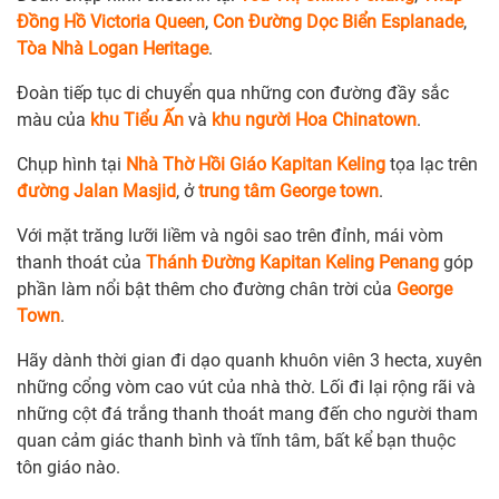
Đồng Hồ Victoria Queen
,
Con Đường Dọc Biển Esplanade
,
Tòa Nhà Logan Heritage
.
Đoàn tiếp tục di chuyển qua những con đường đầy sắc
màu của
khu Tiểu Ấn
và
khu người Hoa Chinatown
.
Chụp hình tại
Nhà Thờ Hồi Giáo Kapitan Keling
tọa lạc trên
đường Jalan Masjid
, ở
trung tâm George town
.
Với mặt trăng lưỡi liềm và ngôi sao trên đỉnh, mái vòm
thanh thoát của
Thánh Đường Kapitan Keling Penang
góp
phần làm nổi bật thêm cho đường chân trời của
George
Town
.
Hãy dành thời gian đi dạo quanh khuôn viên 3 hecta, xuyên
những cổng vòm cao vút của nhà thờ. Lối đi lại rộng rãi và
những cột đá trắng thanh thoát mang đến cho người tham
quan cảm giác thanh bình và tĩnh tâm, bất kể bạn thuộc
tôn giáo nào.