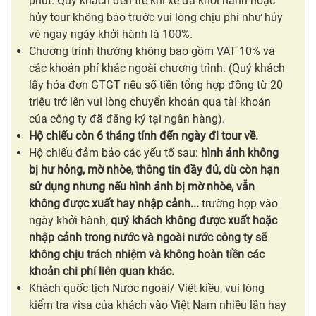
phút. Quý khách đến trễ khi xe đã khởi hành hoặc
hủy tour không báo trước vui lòng chịu phí như hủy
vé ngay ngày khởi hành là 100%.
Chương trình thường không bao gồm VAT 10% và
các khoản phí khác ngoài chương trình. (Quý khách
lấy hóa đơn GTGT nếu số tiền tổng hợp đồng từ 20
triệu trở lên vui lòng chuyển khoản qua tài khoản
của công ty đã đăng ký tại ngân hàng).
Hộ chiếu còn 6 tháng tính đến ngày đi tour về.
Hộ chiếu đảm bảo các yếu tố sau:
hình ảnh không
bị hư hỏng, mờ nhòe, thông tin đầy đủ, dù còn hạn
sử dụng nhưng nếu hình ảnh bị mờ nhòe, vẫn
không được xuất hay nhập cảnh...
trường hợp vào
ngày khởi hành,
quý khách không được xuất hoặc
nhập cảnh trong nước và ngoài nước
công ty sẽ
không chịu trách nhiệm và không hoàn tiền các
khoản chi phí liên quan khác.
Khách quốc tịch Nước ngoài/ Việt kiều, vui lòng
kiểm tra visa của khách vào Việt Nam nhiều lần hay