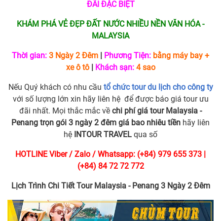
ĐÃI ĐẶC BIỆT
KHÁM PHÁ VẺ ĐẸP ĐẤT NƯỚC NHIỀU NỀN VĂN HÓA -
MALAYSIA
Thời gian:
3 Ngày 2 Đêm
|
Phương Tiện:
bằng máy bay +
xe ô tô
|
Khách sạn:
4 sao
Nếu Quý khách có nhu cầu
tổ chức tour du lịch cho công ty
với số lượng lớn xin hãy liên hệ để được báo giá tour ưu
đãi nhất. Mọi thắc mắc về
chi phí giá tour Malaysia -
Penang trọn gói 3 ngày 2 đêm giá bao nhiêu tiền
hãy liên
hệ
INTOUR TRAVEL
qua số
HOTLINE Viber / Zalo / Whatsapp: (+84) 979 655 373 |
(+84) 84 72 72 772
Lịch Trình Chi Tiết Tour Malaysia - Penang 3 Ngày 2 Đêm