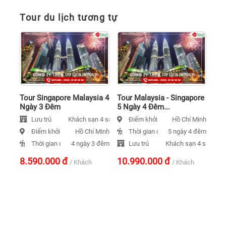
Tour du lịch tương tự
Tour Singapore Malaysia 4
Tour Malaysia - Singapore
Ngày 3 Đêm
5 Ngày 4 Đêm...
Lưu trú
Điểm khởi hành
Khách sạn 4 sao
Hồ Chí Minh
Điểm khởi hành
Thời gian đi
Hồ Chí Minh
5 ngày 4 đêm
Thời gian đi
Lưu trú
4 ngày 3 đêm
Khách sạn 4 sao
8.590.000
đ
10.990.000
đ
/ Khách
/ Khách