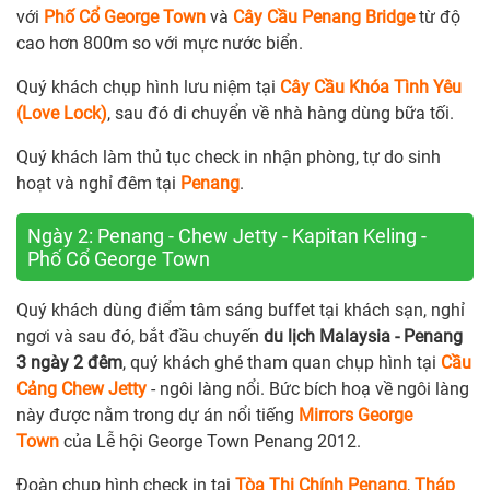
với
Phố Cổ George Town
và
Cây Cầu Penang Bridge
từ độ
cao hơn 800m so với mực nước biển.
Quý khách chụp hình lưu niệm tại
Cây Cầu Khóa Tình Yêu
(Love Lock)
, sau đó di chuyển về nhà hàng dùng bữa tối.
Quý khách làm thủ tục check in nhận phòng, tự do sinh
hoạt và nghỉ đêm tại
Penang
.
Ngày 2: Penang - Chew Jetty - Kapitan Keling -
Phố Cổ George Town
Quý khách dùng điểm tâm sáng buffet tại khách sạn, nghỉ
ngơi và sau đó, bắt đầu chuyến
du lịch Malaysia - Penang
3 ngày 2 đêm
, quý khách ghé tham quan chụp hình tại
Cầu
Cảng Chew Jetty
- ngôi làng nổi. Bức bích hoạ về ngôi làng
này được nằm trong dự án nổi tiếng
Mirrors George
Town
của Lễ hội George Town Penang 2012.
Đoàn chụp hình check in tại
Tòa Thị Chính Penang
,
Tháp