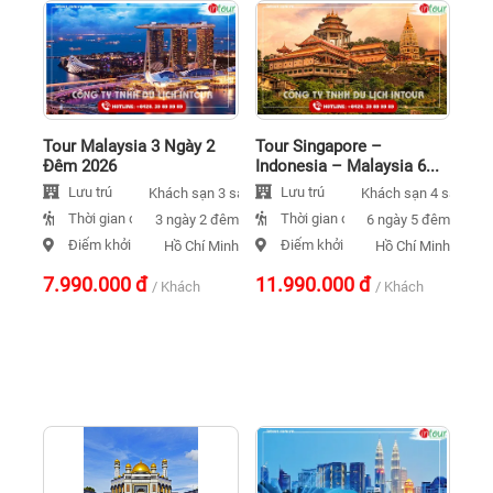
Tour Malaysia 3 Ngày 2
Tour Singapore –
Đêm 2026
Indonesia – Malaysia 6...
Lưu trú
Lưu trú
Khách sạn 3 sao
Khách sạn 4 sao
Thời gian đi
Thời gian đi
3 ngày 2 đêm
6 ngày 5 đêm
Điểm khởi hành
Điểm khởi hành
Hồ Chí Minh
Hồ Chí Minh
7.990.000
đ
11.990.000
đ
/ Khách
/ Khách