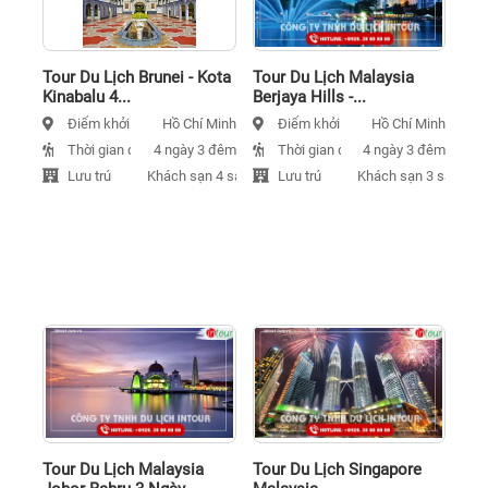
Tour Du Lịch Brunei - Kota
Tour Du Lịch Malaysia
Kinabalu 4...
Berjaya Hills -...
Điểm khởi hành
Điểm khởi hành
Hồ Chí Minh
Hồ Chí Minh
Thời gian đi
Thời gian đi
4 ngày 3 đêm
4 ngày 3 đêm
Lưu trú
Lưu trú
Khách sạn 4 sao
Khách sạn 3 sao
Tour Du Lịch Malaysia
Tour Du Lịch Singapore