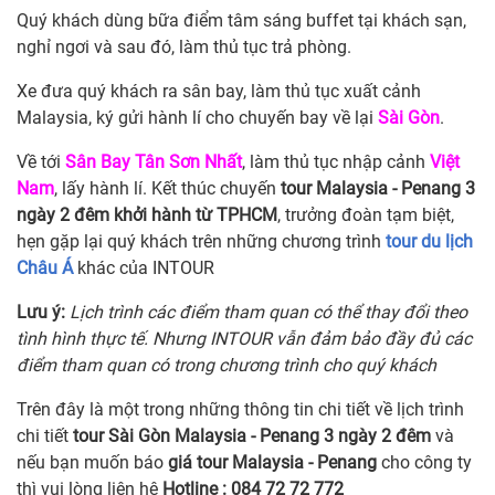
Quý khách dùng bữa điểm tâm sáng buffet tại khách sạn,
nghỉ ngơi và sau đó, làm thủ tục trả phòng.
Xe đưa quý khách ra sân bay, làm thủ tục xuất cảnh
Malaysia, ký gửi hành lí cho chuyến bay về lại
Sài Gòn
.
Về tới
Sân Bay Tân Sơn Nhất
, làm thủ tục nhập cảnh
Việt
Nam
, lấy hành lí. Kết thúc chuyến
tour Malaysia - Penang 3
ngày 2 đêm khởi hành từ TPHCM
, trưởng đoàn tạm biệt,
hẹn gặp lại quý khách trên những chương trình
tour du lịch
Châu Á
khác của INTOUR
Lưu ý:
Lịch trình các điểm tham quan có thể thay đổi theo
tình hình thực tế. Nhưng INTOUR vẫn đảm bảo đầy đủ các
điểm tham quan có trong chương trình cho quý khách
Trên đây là một trong những thông tin chi tiết về lịch trình
chi tiết
tour Sài Gòn Malaysia - Penang 3 ngày 2 đêm
và
nếu bạn muốn báo
giá tour Malaysia - Penang
cho công ty
thì vui lòng liên hệ
Hotline : 084 72 72 772