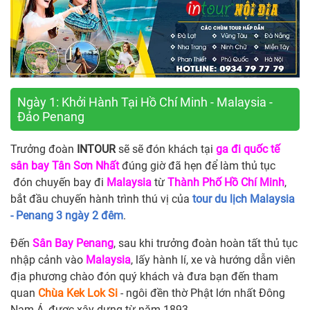
Ngày 1: Khởi Hành Tại Hồ Chí Minh - Malaysia -
Đảo Penang
Trưởng đoàn
INTOUR
sẽ sẽ đón khách tại
ga đi quốc tế
sân bay Tân Sơn Nhất
đúng giờ đã hẹn để làm thủ tục
đón chuyến bay đi
Malaysia
từ
Thành Phố Hồ Chí Minh
,
bắt đầu chuyến hành trình thú vị của
tour du lịch Malaysia
- Penang 3 ngày 2 đêm
.
Đến
Sân Bay Penang
, sau khi trưởng đoàn hoàn tất thủ tục
nhập cảnh vào
Malaysia
, lấy hành lí, xe và hướng dẫn viên
địa phương chào đón quý khách và đưa bạn đến tham
quan
Chùa Kek Lok Si
- ngôi đền thờ Phật lớn nhất Đông
Nam Á, được xây dựng từ năm 1893.