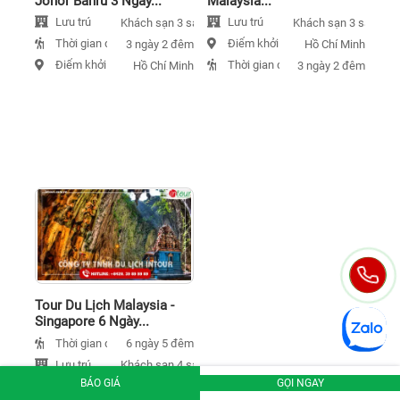
Johor Bahru 3 Ngày...
Malaysia...
Lưu trú
Lưu trú
Khách sạn 3 sao
Khách sạn 3 sao
Thời gian đi
Điểm khởi hành
3 ngày 2 đêm
Hồ Chí Minh
Điểm khởi hành
Thời gian đi
Hồ Chí Minh
3 ngày 2 đêm
Tour Du Lịch Malaysia -
Singapore 6 Ngày...
Thời gian đi
6 ngày 5 đêm
Lưu trú
Khách sạn 4 sao
BÁO GIÁ
GỌI NGAY
Điểm khởi hành
Hồ Chí Minh