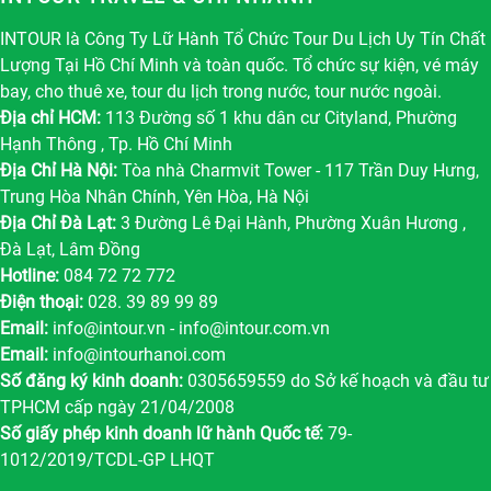
INTOUR là Công Ty Lữ Hành Tổ Chức Tour Du Lịch Uy Tín Chất
Lượng Tại Hồ Chí Minh và toàn quốc. Tổ chức sự kiện, vé máy
bay, cho thuê xe, tour du lịch trong nước, tour nước ngoài.
Địa chỉ HCM:
113 Đường số 1 khu dân cư Cityland, Phường
Hạnh Thông , Tp. Hồ Chí Minh
Địa Chỉ Hà Nội:
Tòa nhà Charmvit Tower - 117 Trần Duy Hưng,
Trung Hòa Nhân Chính, Yên Hòa, Hà Nội
Địa Chỉ Đà Lạt:
3 Đường Lê Đại Hành, Phường Xuân Hương ,
Đà Lạt, Lâm Đồng
Hotline:
084 72 72 772
Điện thoại:
028. 39 89 99 89
Email:
info@intour.vn
-
info@intour.com.vn
Email:
info@intourhanoi.com
Số đăng ký kinh doanh:
0305659559 do Sở kế hoạch và đầu tư
TPHCM cấp ngày 21/04/2008
Số giấy phép kinh doanh lữ hành Quốc tế:
79-
1012/2019/TCDL-GP LHQT