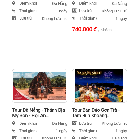
Điểm khởi hành
Điểm khởi hành
Đà Nẵng
Đà Nẵng
Thời gian đi
Lưu trú
1 ngày
Không Lưu Trú
Lưu trú
Thời gian đi
Không Lưu Trú
1 ngày
740.000
đ
/ Khách
Tour Đà Nẵng - Thánh Địa
Tour Bán Đảo Sơn Trà -
Mỹ Sơn - Hội An...
Tắm Bùn Khoáng...
Điểm khởi hành
Lưu trú
Đà Nẵng
Không Lưu Trú
Thời gian đi
Thời gian đi
1 ngày
1 ngày
Lưu trú
Điểm khởi hành
Không Lưu Trú
Đà Nẵng