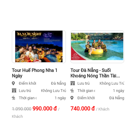
Tour Huế Phong Nha 1
Tour Đà Nẵng - Suối
Ngày
Khoáng Nóng Thần Tài...
Điểm khởi hành
Lưu trú
Đà Nẵng
Không Lưu Trú
Lưu trú
Thời gian đi
Không Lưu Trú
1 ngày
Thời gian đi
Điểm khởi hành
1 ngày
Đà Nẵng
990.000
đ
740.000
đ
1.090.000
/
/ Khách
Khách