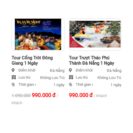
Tour Cổng Trời Đông
Tour Trượt Thác Phú
Giang 1 Ngày
Thành Đà Nẵng 1 Ngày
Điểm khởi hành
Điểm khởi hành
Đà Nẵng
Đà Nẵng
Lưu trú
Lưu trú
Không Lưu Trú
Không Lưu Trú
Thời gian đi
Thời gian đi
1 ngày
1 ngày
990.000
đ
990.000
đ
1.090.000
/
/ Khách
Khách