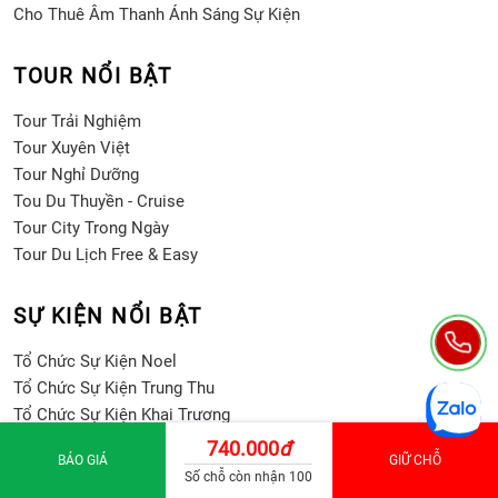
Cho Thuê Âm Thanh Ánh Sáng Sự Kiện
TOUR NỔI BẬT
Tour Trải Nghiệm
Tour Xuyên Việt
Tour Nghỉ Dưỡng
Tou Du Thuyền - Cruise
Tour City Trong Ngày
Tour Du Lịch Free & Easy
SỰ KIỆN NỔI BẬT
Tổ Chức Sự Kiện Noel
Tổ Chức Sự Kiện Trung Thu
Tổ Chức Sự Kiện Khai Trương
Tổ Chức Khởi Công - Động Thổ
740.000
đ
BÁO GIÁ
GIỮ CHỖ
Tổ Chức Teambuilding Trọn Gói
Số chỗ còn nhận 100
Tổ Chức Year End Party/Tiệc Tất Niên