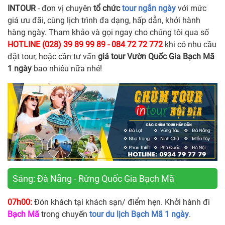
INTOUR
- đơn vị chuyên
tổ chức
tour ngắn ngày
với mức
giá ưu đãi, cùng lịch trình đa dạng, hấp dẫn, khởi hành
hàng ngày. Tham khảo và gọi ngay cho chúng tôi qua số
HOTLINE (028) 39 89 99 89 - 084 72 72 772
khi có nhu cầu
đặt tour, hoặc cần tư vấn
giá tour Vườn Quốc Gia Bạch Mã
1 ngày
bao nhiêu nữa nhé!
Sáng: Đà Nẵng - Rừng Quốc Gia Bạch Mã
07h00:
Đón khách tại khách sạn/ điểm hẹn. Khởi hành đi
Bạch Mã
trong chuyến
tour du lịch Bạch Mã 1 ngày
.