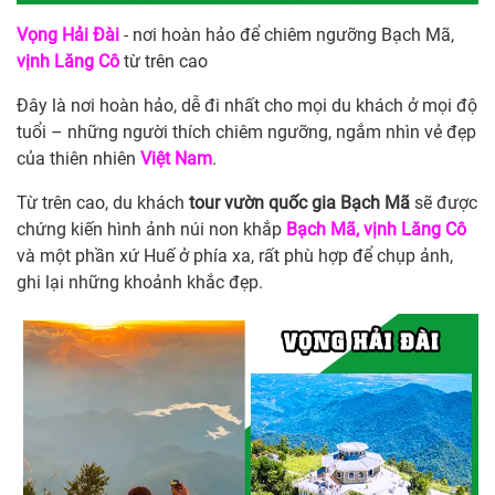
Vọng Hải Đài
- nơi hoàn hảo để chiêm ngưỡng Bạch Mã,
vịnh Lăng Cô
từ trên cao
Đây là nơi hoàn hảo, dễ đi nhất cho mọi du khách ở mọi độ
tuổi – những người thích chiêm ngưỡng, ngắm nhìn vẻ đẹp
của thiên nhiên
Việt Nam
.
Từ trên cao, du khách
tour vườn quốc gia Bạch Mã
sẽ được
chứng kiến hình ảnh núi non khắp
Bạch Mã, vịnh Lăng Cô
và một phần xứ Huế ở phía xa, rất phù hợp để chụp ảnh,
ghi lại những khoảnh khắc đẹp.