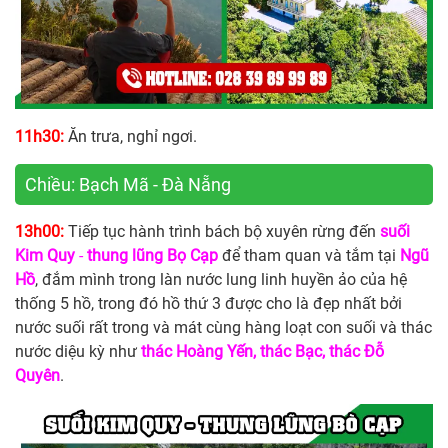
11h30:
Ăn trưa, nghỉ ngơi.
Chiều: Bạch Mã - Đà Nẵng
13h00:
Tiếp tục hành trình bách bộ xuyên rừng đến
suối
Kim Quy
-
thung lũng Bọ Cạp
để tham quan và tắm tại
Ngũ
Hồ
, đắm mình trong làn nước lung linh huyền ảo của hệ
thống 5 hồ, trong đó hồ thứ 3 được cho là đẹp nhất bởi
nước suối rất trong và mát cùng hàng loạt con suối và thác
nước diệu kỳ như
thác
Hoàng Yến, thác Bạc, thác Đỗ
Quyên
.