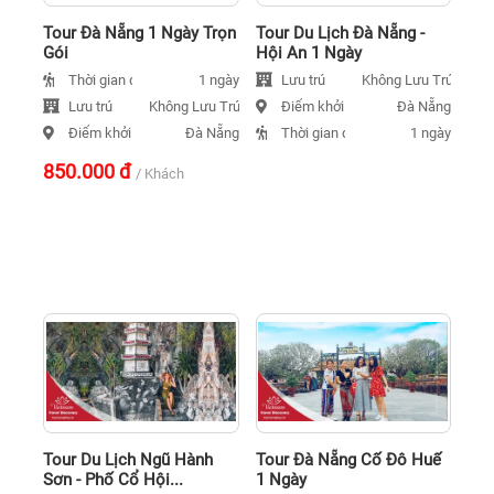
Tour Đà Nẵng 1 Ngày Trọn
Tour Du Lịch Đà Nẵng -
Gói
Hội An 1 Ngày
Thời gian đi
Lưu trú
1 ngày
Không Lưu Trú
Lưu trú
Điểm khởi hành
Không Lưu Trú
Đà Nẵng
Điểm khởi hành
Thời gian đi
Đà Nẵng
1 ngày
850.000
đ
/ Khách
Tour Du Lịch Ngũ Hành
Tour Đà Nẵng Cố Đô Huế
Sơn - Phố Cổ Hội...
1 Ngày