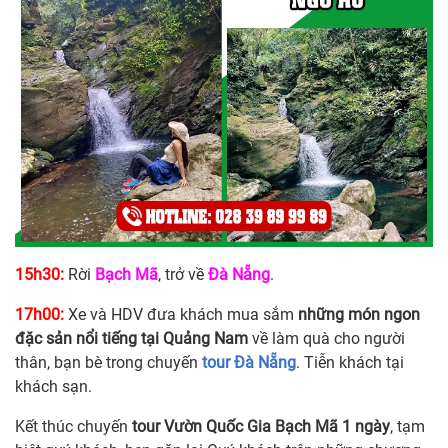
15h30:
Rời
Bạch Mã
, trở về
Đà Nẵng
.
17h00:
Xe và HDV đưa khách mua sắm
những món ngon
đặc sản nổi tiếng tại Quảng Nam
về làm quà cho người
thân, bạn bè trong chuyến
tour Đà Nẵng
. Tiễn khách tại
khách sạn.
Kết thúc chuyến
tour Vườn Quốc Gia Bạch Mã 1 ngày
, tạm