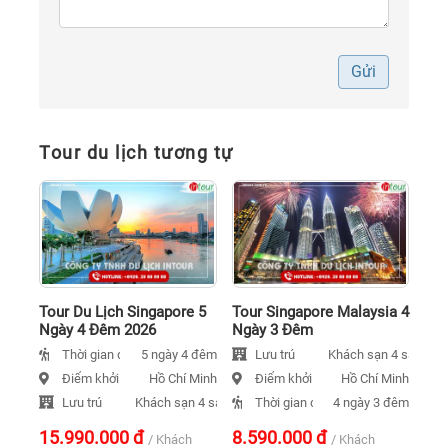
Gửi
Tour du lịch tương tự
Tour Du Lịch Singapore 5
Tour Singapore Malaysia 4
Ngày 4 Đêm 2026
Ngày 3 Đêm
Thời gian đi
Lưu trú
5 ngày 4 đêm
Khách sạn 4 sao
Điểm khởi hành
Điểm khởi hành
Hồ Chí Minh
Hồ Chí Minh
Lưu trú
Thời gian đi
Khách sạn 4 sao
4 ngày 3 đêm
15.990.000
đ
8.590.000
đ
/ Khách
/ Khách