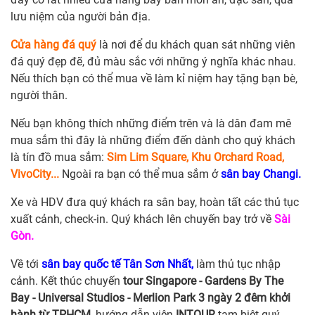
lưu niệm của người bản địa.
Cửa hàng đá quý
là nơi để du khách quan sát những viên
đá quý đẹp đẽ, đủ màu sắc với những ý nghĩa khác nhau.
Nếu thích bạn có thể mua về làm kỉ niệm hay tặng bạn bè,
người thân.
Nếu bạn không thích những điểm trên và là dân đam mê
mua sắm thì đây là những điểm đến dành cho quý khách
là tín đồ mua sắm:
Sim Lim Square, Khu Orchard Road,
VivoCity...
Ngoài ra bạn có thể mua sắm ở
sân bay Changi.
Xe và HDV đưa quý khách ra sân bay, hoàn tất các thủ tục
xuất cảnh, check-in. Quý khách lên chuyến bay trở về
Sài
Gòn.
Về tới
sân bay quốc tế Tân Sơn Nhất,
làm thủ tục nhập
cảnh. Kết thúc chuyến
tour Singapore - Gardens By The
Bay - Universal Studios - Merlion Park 3 ngày 2 đêm khởi
hành từ TPHCM,
hướng dẫn viên
INTOUR
tạm biệt quý