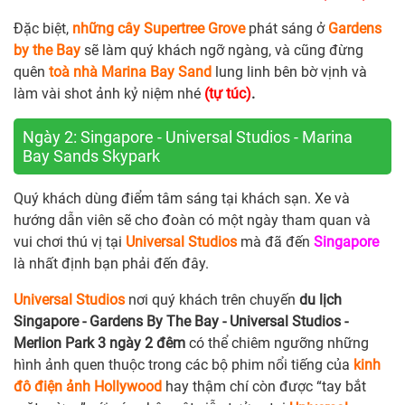
Đặc biệt,
những cây Supertree Grove
phát sáng ở
Gardens
by the Bay
sẽ làm quý khách ngỡ ngàng, và cũng đừng
quên
toà nhà Marina Bay Sand
lung linh bên bờ vịnh và
làm vài shot ảnh kỷ niệm nhé
(tự túc)
.
Ngày 2: Singapore - Universal Studios - Marina
Bay Sands Skypark
Quý khách dùng điểm tâm sáng tại khách sạn. Xe và
hướng dẫn viên sẽ cho đoàn có một ngày tham quan và
vui chơi thú vị tại
Universal Studios
mà đã đến
Singapore
là nhất định bạn phải đến đây.
Universal Studios
nơi quý khách trên chuyến
du lịch
Singapore - Gardens By The Bay - Universal Studios -
Merlion Park 3 ngày 2 đêm
có thể chiêm ngưỡng những
hình ảnh quen thuộc trong các bộ phim nổi tiếng của
kinh
đô điện ảnh Hollywood
hay thậm chí còn được “tay bắt