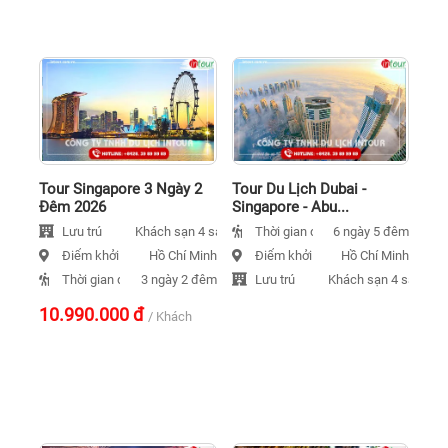
Tour Singapore 3 Ngày 2
Tour Du Lịch Dubai -
Đêm 2026
Singapore - Abu...
Lưu trú
Thời gian đi
Khách sạn 4 sao
6 ngày 5 đêm
Điểm khởi hành
Điểm khởi hành
Hồ Chí Minh
Hồ Chí Minh
Thời gian đi
Lưu trú
3 ngày 2 đêm
Khách sạn 4 sao
10.990.000
đ
/ Khách