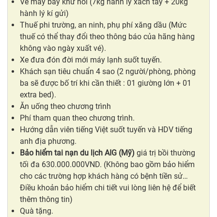
Vé máy bay khứ hồi (7kg hành lý xách tay + 20kg
hành lý kí gửi)
Thuế phi trường, an ninh, phụ phí xăng dầu (Mức
thuế có thể thay đổi theo thông báo của hãng hàng
không vào ngày xuất vé).
Xe đưa đón đời mới máy lạnh suốt tuyến.
Khách sạn tiêu chuẩn 4 sao (2 người/phòng, phòng
ba sẽ được bố trí khi cần thiết : 01 giường lớn + 01
extra bed).
Ăn uống theo chương trình
Phí tham quan theo chương trình.
Hướng dẫn viên tiếng Việt suốt tuyến và HDV tiếng
anh địa phương.
Bảo hiểm tai nạn du lịch AIG (Mỹ)
giá trị bồi thường
tối đa 630.000.000VND. (Không bao gồm bảo hiểm
cho các trường hợp khách hàng có bệnh tiền sử…
Điều khoản bảo hiểm chi tiết vui lòng liên hệ để biết
thêm thông tin)
Quà tặng.