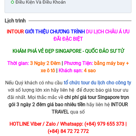
Điều Kiện Và Điều Khoản
Lịch trình
INTOUR
GIỚI THIỆU CHƯƠNG TRÌNH
DU LỊCH CHÂU Á ƯU
ĐÃI ĐẶC BIỆT
KHÁM PHÁ VẺ ĐẸP SINGAPORE - QUỐC ĐẢO SƯ TỬ
Thời gian:
3 Ngày 2 Đêm
|
Phương Tiện:
bằng máy bay +
xe ô tô
|
Khách sạn:
4 sao
Nếu Quý khách có nhu cầu
tổ chức tour du lịch cho công ty
với số lượng lớn xin hãy liên hệ để được báo giá tour ưu
đãi nhất. Mọi thắc mắc về
chi phí giá tour Singapore trọn
gói 3 ngày 2 đêm giá bao nhiêu tiền
hãy liên hệ
INTOUR
TRAVEL
qua số
HOTLINE Viber / Zalo / Whatsapp: (+84) 979 655 373 |
(+84) 84 72 72 772