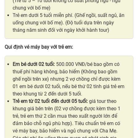
(Trẻ từ 5 – 10 tuổi không có suất phòng ngủ - ngủ
chung với bố mẹ)
Trẻ em dưới 5 tuổi miễn phí. (Ghế ngồi, suất ngủ, ăn
uống chung với bố mẹ). (Độ tuổi dựa trên ngày
tháng năm sinh đối với ngày khởi hành tour)
Qui định vé máy bay với trẻ em:
Em bé dưới 02 tuổi:
500.000 VNĐ/bé bao gồm có
thuế phí hàng không, bảo hiểm (Không bao gồm
ghế ngồi trên xe) nhưng 2 vợ chồng chỉ được kèm
01 em bé dưới 02 tuổi, nếu bé thứ 02 tính giá trẻ em
theo khung từ 2 đến dưới 5 tuổi.
Trẻ em từ 02 tuổi đến dưới 05 tuổi:
giá tour theo
khung giá bên trên (02 vợ chồng được kèm theo 1
trẻ, trẻ em thứ 2 cần mua theo xuất người lớn để
đảm bảo chỗ ngủ phù hợp). Tiêu chuẩn trẻ em có
vé máy bay, bảo hiểm và ngủ chung với Cha Mẹ.