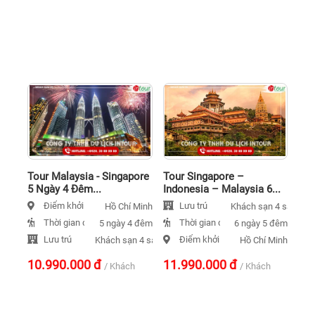
Tour Malaysia - Singapore
Tour Singapore –
5 Ngày 4 Đêm...
Indonesia – Malaysia 6...
Điểm khởi hành
Lưu trú
Hồ Chí Minh
Khách sạn 4 sao
Thời gian đi
Thời gian đi
5 ngày 4 đêm
6 ngày 5 đêm
Lưu trú
Điểm khởi hành
Khách sạn 4 sao
Hồ Chí Minh
10.990.000
đ
11.990.000
đ
/ Khách
/ Khách