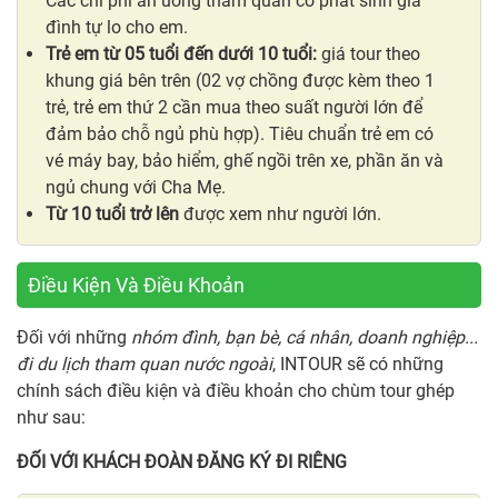
Các chi phí ăn uống tham quan có phát sinh gia
đình tự lo cho em.
Trẻ em từ 05 tuổi đến dưới 10 tuổi:
giá tour theo
khung giá bên trên (02 vợ chồng được kèm theo 1
trẻ, trẻ em thứ 2 cần mua theo suất người lớn để
đảm bảo chỗ ngủ phù hợp). Tiêu chuẩn trẻ em có
vé máy bay, bảo hiểm, ghế ngồi trên xe, phần ăn và
ngủ chung với Cha Mẹ.
Từ 10 tuổi trở lên
được xem như người lớn.
Điều Kiện Và Điều Khoản
Đối với những
nhóm đình, bạn bè, cá nhân, doanh nghiệp...
đi du lịch tham quan nước ngoài
, INTOUR sẽ có những
chính sách điều kiện và điều khoản cho chùm tour ghép
như sau:
ĐỐI VỚI KHÁCH ĐOÀN ĐĂNG KÝ ĐI RIÊNG