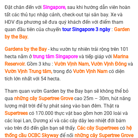
Đặt chân đến với
Singapore,
sau khi hướng dẫn viên hoàn
tất các thủ tục nhập cảnh, check-out tại sân bay. Xe và
HDV địa phương sẽ đưa quý khách đến với điểm tham
quan đầu tiên của chuyến
tour Singapore 3 ngày
:
Garden
by the Bay.
Gardens by the Bay
- khu vườn tự nhiên trải rộng trên 101
hecta nằm ở
trung tâm Singapore
và tiếp giáp với
Marina
Reservoir.
Gồm 3 khu :
Vườn Vịnh Nam, Vườn Vịnh Đông
và
Vườn Vịnh Trung tâm,
trong đó
Vườn Vịnh Nam
có diện
tích lớn nhất với 54 hecta.
Tham quan vườn Garden by the Bay bạn sẽ không thể bỏ
qua
những cây Supertree Grove
cao 25m – 30m, hút năng
lượng mặt trời để tự phát sáng vào ban đêm. Thật ra
Supertrees
có 170.000 thực vật bao gồm hơn 200 loài và
các loại Lan, Dương xỉ và các cây dây leo nhiệt đới bám
vào trên đó đến gần bạn sẽ thấy.
Các cây Supertrees
có
hệ
thống cầu OCBC Skyway
để nối
những cây Supertree Grove