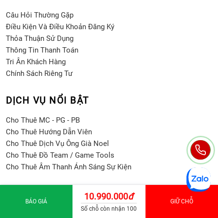
Câu Hỏi Thường Gặp
Điều Kiện Và Điều Khoản Đăng Ký
Thỏa Thuận Sử Dụng
Thông Tin Thanh Toán
Tri Ân Khách Hàng
Chính Sách Riêng Tư
DỊCH VỤ NỔI BẬT
Cho Thuê MC - PG - PB
Cho Thuê Hướng Dẫn Viên
Cho Thuê Dịch Vụ Ông Già Noel
Cho Thuê Đồ Team / Game Tools
Cho Thuê Âm Thanh Ánh Sáng Sự Kiện
TOUR NỔI BẬT
10.990.000
đ
BÁO GIÁ
GIỮ CHỖ
Số chỗ còn nhận 100
Tour Trải Nghiệm