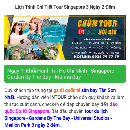
Lịch Trình Chi Tiết Tour Singapore 3 Ngày 2 Đêm
Ngày 1: Khởi Hành Tại Hồ Chí Minh - Singapore -
Garden By The Bay - Marina Bay
Quý khách tập trung tại
ga đi quốc tế
sân bay Tân Sơn
Nhất.
Hướng dẫn viên
INTOUR
chào đón quý khách và làm
thủ tục xuất cảnh, check-in để đáp chuyến bay đến
đảo
quốc Sư tử Singapore.
Bắt đầu chuyến
tour du lịch
Singapore - Gardens By The Bay - Universal Studios -
Merlion Park 3 ngày 2 đêm.