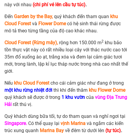
này với nhau
(chi phí vé lên cầu tự túc)
.
Đến
Garden by the Bay,
quý khách đến tham quan
khu
Cloud Forest
và
Flower Dome
có hệ sinh thái rừng được
mô tả theo từng tầng của độ cao khác nhau.
2
Cloud Forest (Rừng mây),
rộng hơn 150.000 m
khu bảo
tồn thực vật này có rất nhiều loại cây với thác nước cao tới
35m đổ xuống ào ạt, trắng xóa và đem lại cảm giác tươi
mới, trong lành, lập kỉ lục tháp nước trong nhà cao nhất thế
giới.
Nếu
khu Cloud Forest
cho cái cảm giác như đang ở trong
một khu rừng nhiệt đới
thì khi đến thăm
khu Flower Dome
quý khách sẽ được ở trong
1 khu vườn
của
vùng Địa Trung
Hải
rất thú vị.
Quý khách dùng bữa tối, tự do tham quan và nghỉ ngơi tại
Singapore.
Có thể quay lại
vịnh Marina
và ngắm các kiến
trúc xung quanh
Marina Bay
về đêm từ dưới lên
(tự túc)
.