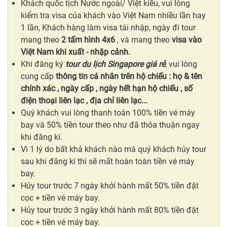
Khách quốc tịch Nước ngoài/ Việt kiều, vui lòng
kiểm tra visa của khách vào Việt Nam nhiều lần hay
1 lần, Khách hàng làm visa tái nhập, ngày đi tour
mang theo
2 tấm hình 4x6
, và mang theo
visa vào
Việt Nam khi xuất - nhập cảnh.
Khi đăng ký
tour du lịch Singapore giá rẻ
, vui lòng
cung cấp
thông tin cá nhân
trên hộ chiếu
: họ & tên
chính xác , ngày cấp , ngày hết hạn hộ chiếu , số
điện thoại liên lạc , địa chỉ liên lạc...
Quý khách vui lòng thanh toán 100% tiền vé máy
bay và 50% tiền tour theo như đã thỏa thuận ngay
khi đăng kí.
Vì 1 lý do bất khả khách nào mà quý khách hủy tour
sau khi đăng kí thì sẽ mất hoàn toàn tiền vé máy
bay.
Hủy tour trước 7 ngày khởi hành mất 50% tiền đặt
cọc + tiền vé máy bay.
Hủy tour trước 3 ngày khởi hành mất 80% tiền đặt
cọc + tiền vé máy bay.