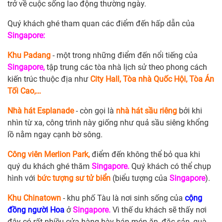
trở về cuộc sống lao động thường ngày.
Quý khách ghé tham quan các điểm đến hấp dẫn của
Singapore:
Khu Padang
- một trong những điểm đến nổi tiếng của
Singapore,
tập trung các tòa nhà lịch sử theo phong cách
kiến trúc thuộc địa như
City Hall, Tòa nhà Quốc Hội, Tòa Án
Tối Cao,…
Nhà hát Esplanade
- còn gọi là
nhà hát sầu riêng
bởi khi
nhìn từ xa, công trình này giống như quả sầu siêng khổng
lồ nằm ngay cạnh bờ sông.
Công viên Merlion Park,
điểm đến không thể bỏ qua khi
quý du khách ghé thăm
Singapore.
Quý khách có thể chụp
hình với
bức tượng sư tử biển
(biểu tượng của
Singapore
).
Khu Chinatown
- khu phố Tàu là nơi sinh sống của
cộng
đồng người Hoa
ở
Singapore.
Vì thế du khách sẽ thấy nơi
đây có rất nhiều cửa hàng bày bán món ăn, đặc sản, quà