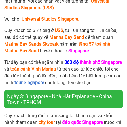
mặt mừng” với các nhân vật viễn tưởng tại
Universal
Studios Singapore (USS).
Vui chơi
Universal Studios Singapore.
Quý khách có 6-7 tiếng ở
USS
, từ 10h sáng tới 16h chiều,
sau đó có thể quay về
Marina Bay Sand
để tham quan
Marina Bay Sands Skypark
nằm trên
tầng 57 toà nhà
Marina Bay Sand
huyền thoại ở
Singapore.
Từ đây bạn có thể ngắm nhìn
360 độ
thành phố Singapore
và
toàn cảnh Vịnh Marina
từ trên cao, từ lúc chiều tối cho
đến lúc thành phố lên đèn, một điều đặc biệt trong chương
trình
tour Singapore
dành tặng đến cho bạn.
Ngày 3: Singapore - Nhà Hát Esplanade - China
Town - TPHCM
Quý khách dùng điểm tâm sáng tại khách sạn và khởi
hành tham quan
city tour
tại
đảo quốc Singapore
trước khi