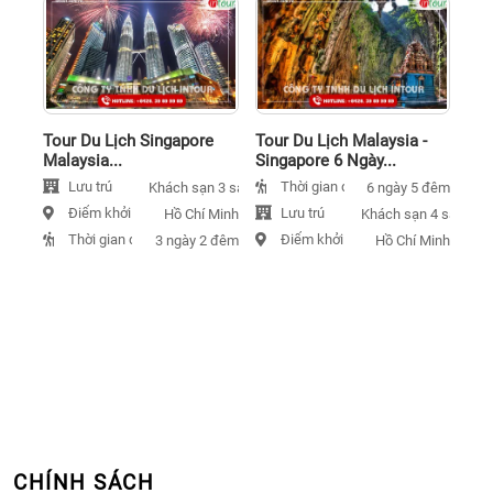
Tour Du Lịch Singapore
Tour Du Lịch Malaysia -
Malaysia...
Singapore 6 Ngày...
Lưu trú
Thời gian đi
Khách sạn 3 sao
6 ngày 5 đêm
Điểm khởi hành
Lưu trú
Hồ Chí Minh
Khách sạn 4 sao
Thời gian đi
Điểm khởi hành
3 ngày 2 đêm
Hồ Chí Minh
CHÍNH SÁCH