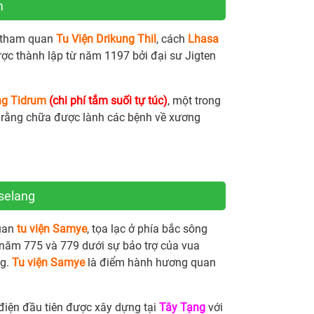
m
à tham quan
Tu Viện Drikung Thil
, cách
Lhasa
ợc thành lập từ năm 1197 bởi đại sư Jigten
ng Tidrum
(chi phí tắm suối tự túc)
, một trong
n rằng chữa được lành các bệnh về xương
selang
uan
tu viện Samye
, tọa lạc ở phía bắc sông
 năm 775 và 779 dưới sự bảo trợ của vua
ng.
Tu viện Samye
là điểm hành hương quan
 điện đầu tiên được xây dựng tại
Tây Tạng
với