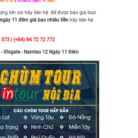
xe ô tô
|
Khách sạn:
4 sao
ợng lớn xin hãy liên hệ để được báo giá tour
2 ngày 11 đêm giá bao nhiêu tiền
hãy liên hệ
 373 | (+84) 84 72 72 772
g - Shigate - Namtso 12 Ngày 11 Đêm