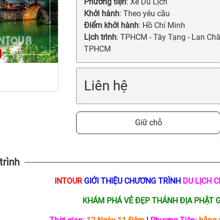
Phương tiện
: Xe Du Lịch
Khởi hành
: Theo yêu cầu
Điểm khởi hành
: Hồ Chí Minh
Lịch trình
: TPHCM - Tây Tạng - Lan Châ
TPHCM
Liên hệ
Giữ chỗ
trình
INTOUR
GIỚI THIỆU CHƯƠNG TRÌNH
DU LỊCH C
KHÁM PHÁ VẺ ĐẸP THÁNH ĐỊA PHẬT G