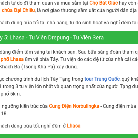
hách tự do đi tham quan và mua sắm tại
Chợ Bát Giác
hay còn 
h
chùa Đại Chiêu
, là nơi giao thương sầm uất của người dân đị
hách dùng bữa tối tại nhà hàng, tự do sinh hoạt và nghỉ đêm tạ
 5: Lhasa - Tu Viện Drepung - Tu Viện Sera
dùng điểm tâm sáng tại khách sạn. Sau bữa sáng đoàn tham qu
 phố Lhasa
8m về phía Tây. Tu viện do các đệ tử của nhà cải cá
Khách Ba (Tsong Kha Pa) xây dựng.
tục chương trình du lịch Tây Tạng trong
tour Trung Quốc
, quý kh
 1 trong 3 tu viện lớn nhất và quan trọng nhất của người Tạng
 phố 5km.
 ngưỡng kiến trúc của
Cung Điện Norbulingka
- Cung điện mùa 
 18.
hách dùng bữa tối, nghỉ đêm ở
Lhasa
.