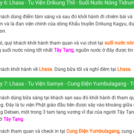
 6: Lhasa - Tu Viện Drikung Thil - Suối Nước Nóng Tidru
hách dùng điểm tâm sáng và sau đó khởi hành đi chiêm bái v
m và là đan viện chính của dòng Khẩu truyền Drikung Kagyu, đư
on.
ó, quý khách khởi hành tham quan và vui chơi tại
suối nước nó
 suối nước nóng tốt nhất
Tây Tạng
, nguồn nước ở đây được ti
hách khởi hành về
Lhasa
. Dùng bữa tối và nghỉ đêm tại
Lhasa
.
y 7: Lhasa - Tu Viện Samye - Cung Điện Yumbulagang - T
hách dùng bữa sáng tại khách sạn sau đó khởi hành đi tham q
ng. Đây là tu viện Phật giáo đầu tiên được xây vào khoảng giữa
ng Detsen, một trong 3 tam tạng vương vĩ đại của người Tây Tạ
 ở
Tây Tạng
.
hách tham quan và check in tại
Cung Điện Yumbulagang
, cung