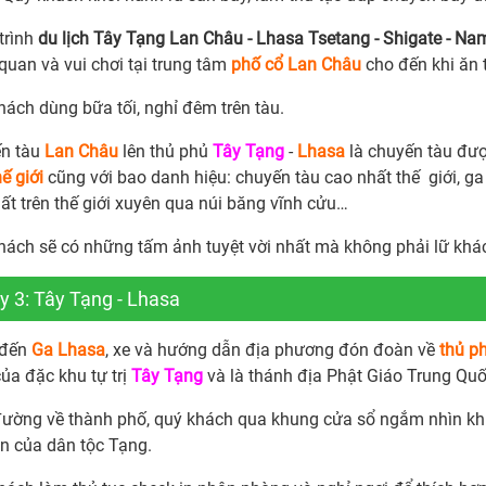
trình
du lịch Tây Tạng Lan Châu - Lhasa Tsetang - Shigate - N
quan và vui chơi tại trung tâm
phố cổ Lan Châu
cho đến khi ăn 
hách dùng bữa tối, nghỉ đêm trên tàu.
n tàu
Lan Châu
lên thủ phủ
Tây Tạng
-
Lhasa
là chuyến tàu đượ
hế giới
cũng với bao danh hiệu: chuyến tàu cao nhất thế giới, ga
ất trên thế giới xuyên qua núi băng vĩnh cửu…
hách sẽ có những tấm ảnh tuyệt vời nhất mà không phải lữ khác
y 3: Tây Tạng - Lhasa
 đến
Ga Lhasa
, xe và hướng dẫn địa phương đón đoàn về
thủ p
ủa đặc khu tự trị
Tây Tạng
và là thánh địa Phật Giáo Trung Quố
đường về thành phố, quý khách qua khung cửa sổ ngắm nhìn kh
n của dân tộc Tạng.