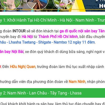
 1: Khởi Hành Tại Hồ Chí Minh - Hà Nội - Nam Ninh - Tr
ng đoàn
INTOUR
sẽ sẽ đón khách tại
ga đi quốc nội sân bay Tâ
huyến bay đi
Hà Nội
từ
Thành Phố Hồ Chí Minh
, bắt đầu chuyến
hâu - Lhasha Tsetang - Shigate - Namtso 12 ngày 11 đêm
.
ân bay Nội Bài
, xe đón quý khách đi dùng bữa sáng, nghỉ ngơi 
:
Đến
Hữu Nghị Quan
, trưởng đoàn làm thủ tục xuất nhập cản
 hướng dẫn viên địa phương đón đoàn về
Nam Ninh
, nhận phòn
y 2: Nam Ninh - Lan Châu - Tây Tạng - Lhasa
Quý khách khởi hành ra sân bay, làm thủ tục đáp chuyến bay đ