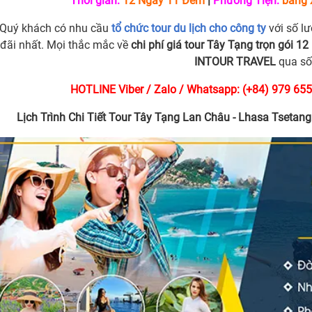
Thời gian:
12 Ngày 11 Đêm
|
Phương Tiện:
bằng 
Quý khách có nhu cầu
tổ chức tour du lịch cho công ty
với số lư
đãi nhất. Mọi thắc mắc về
chi phí giá tour Tây Tạng trọn gói 1
INTOUR TRAVEL
qua số
HOTLINE Viber / Zalo / Whatsapp: (+84) 979 655
Lịch Trình Chi Tiết Tour Tây Tạng Lan Châu - Lhasa Tsetan