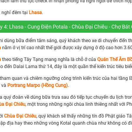
hách làm thủ tục check in nhận phòng và nghỉ ngơi để thích hợp
, nghỉ đêm tại
Lhasa
.
 4: Lhasa - Cung Điện Potala - Chùa Đại Chiêu - Chợ Bát 
hi dùng bữa điểm tâm sáng, quý khách theo xe di chuyển đến t
a
nằm ở vị trí cao nhất thế giới được xây dựng ở độ cao hơn 3.6
a
theo tiếng Tây Tạng mang nghĩa là chỗ ở của
Quán Thế Âm Bồ
o đến Dalai Lama thứ 14, đây là một quần thể kiến trúc tiêu bi
tham quan và chiêm ngưỡng công trình kiến trúc của hai tầng lầ
và
Portrang Marpo (Hồng Cung)
.
a quý đoàn về dùng bữa trưa sau đó tiếp tục chuyến du lịch tr
ùa Đại Chiêu
, một trong những ngôi chùa linh thiêng nhất với P
ới
Chùa Đại Chiêu
, quý khách sẽ thấy những tín đồ Phật giáo T
hập địa hay theo những vòng Kotal quanh chùa như không có đ