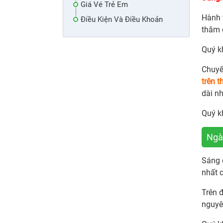
Giá Vé Trẻ Em
Hành 
Điều Kiện Và Điều Khoản
thăm 
Quý k
Chuyế
trên t
dài nh
Quý k
Ngà
Sáng
nhất c
Trên 
nguyê