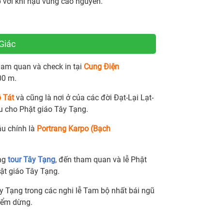
 với khí hậu vùng cao nguyên.
Giác
ham quan và check in tại
Cung Điện
00 m.
 Tát
và cũng là nơi ở của các đời Đạt-Lại Lạt-
ểu cho Phật giáo Tây Tạng.
u chính là
Portrang Karpo (Bạch
ong
tour Tây Tạng
, đến tham quan và lễ Phật
hật giáo Tây Tạng.
ây Tạng trong các nghi lễ Tam bộ nhất bái ngũ
iểm dừng.