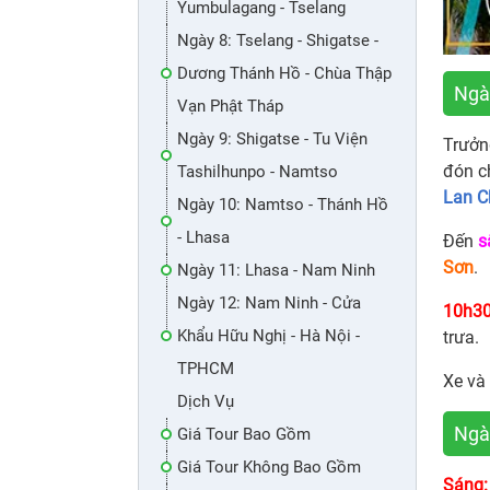
Yumbulagang - Tselang
Ngày 8: Tselang - Shigatse -
Dương Thánh Hồ - Chùa Thập
Ngày
Vạn Phật Tháp
Ngày 9: Shigatse - Tu Viện
Trưở
đón c
Tashilhunpo - Namtso
Lan C
Ngày 10: Namtso - Thánh Hồ
- Lhasa
Đến
s
Sơn
.
Ngày 11: Lhasa - Nam Ninh
Ngày 12: Nam Ninh - Cửa
10h30
Khẩu Hữu Nghị - Hà Nội -
trưa.
TPHCM
Xe và
Dịch Vụ
Ngà
Giá Tour Bao Gồm
Giá Tour Không Bao Gồm
Sáng: