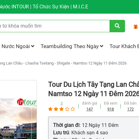
ước INTOUR | Tổ Chức Sự Kiện | M.I.C.E
r Nước Ngoài
Teambuilding Theo Ngày
Tour Khách 
ạng Lan Châu - Lhasha Tsetang - Shigate - Namtso 12 Ngày 11 Đêm 2026
Tour Du Lịch Tây Tạng Lan Châ
Namtso 12 Ngày 11 Đêm 202
3
đánh giá
Đã xem
Đã bán
147
918
172
Thời gian đi
: 12 Ngày 11 Đêm
Lưu trú
: Khách sạn 4 sao