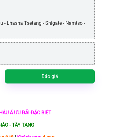
u - Lhasha Tsetang - Shigate - Namtso -
Báo giá
HÂU Á ƯU ĐÃI ĐẶC BIỆT
IÁO - TÂY TẠNG