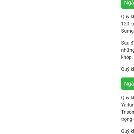
Ngày
Quý k
120 k
Sumg
Sau đ
những
khớp.
Quý k
Ngà
Quý k
Yarlu
Triso
trọng
Quý k