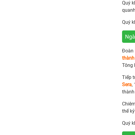
Quý k
quan
Quý k
Ngày
Đoàn 
thành
Tông 
Tiếp 
Sera
,
thành
Chiêm
thế kỷ
Quý k