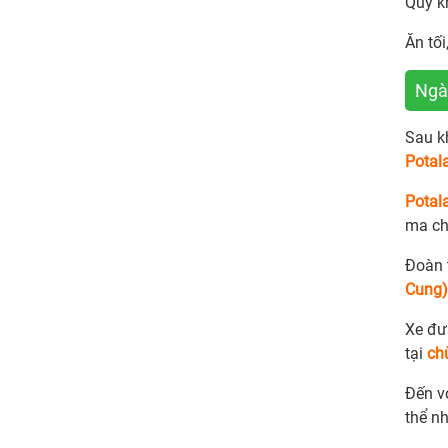
Quý k
Ăn tối
Ngày
Sau k
Potal
Potal
ma ch
Đoàn 
Cung)
Xe đư
tại
ch
Đến v
thể n