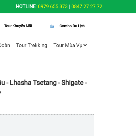
HOTLINE
:
0979 655 373
|
0847 27 27 72
Tour Khuyến Mãi
Combo Du Lịch
Đoàn
Tour Trekking
Tour Mùa Vụ
u - Lhasha Tsetang - Shigate -
6