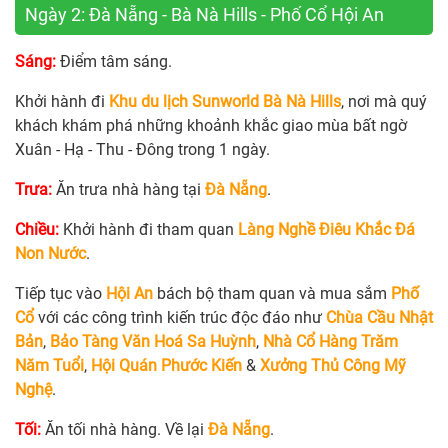
Ngày 2: Đà Nẵng - Bà Nà Hills - Phố Cổ Hội An
Sáng:
Điểm tâm sáng.
Khởi hành đi
Khu du lịch Sunworld Bà Nà Hills
, nơi mà quý
khách khám phá những khoảnh khắc giao mùa bất ngờ
Xuân - Hạ - Thu - Đông trong 1 ngày.
Trưa:
Ăn trưa nhà hàng tại
Đà Nẵng
.
Chiều:
Khởi hành đi tham quan
Làng Nghề Điêu Khắc Đá
Non Nước
.
Tiếp tục vào
Hội An
bách bộ tham quan và mua sắm
Phố
Cổ
với các công trình kiến trúc độc đáo như
Chùa Cầu Nhật
Bản
,
Bảo Tàng Văn Hoá Sa Huỳnh
,
Nhà Cổ Hàng Trăm
Năm Tuổi
,
Hội Quán Phước Kiến
&
Xưởng Thủ Công Mỹ
Nghệ
.
Tối:
Ăn tối nhà hàng. Về lại
Đà Nẵng
.