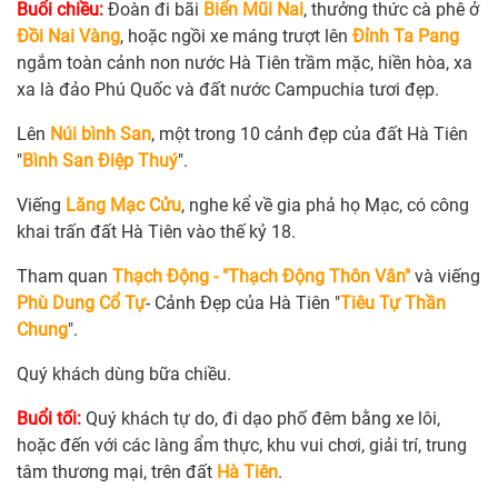
Buổi chiều:
Đoàn đi bãi
Biển Mũi Nai
, thưởng thức cà phê ở
Đồi Nai Vàng
, hoặc ngồi xe máng trượt lên
Đỉnh Ta Pang
ngắm toàn cảnh non nước Hà Tiên trầm mặc, hiền hòa, xa
xa là đảo Phú Quốc và đất nước Campuchia tươi đẹp.
Lên
Núi bình San
, một trong 10 cảnh đẹp của đất Hà Tiên
"
Bình San Điệp Thuý
".
Viếng
Lăng Mạc Cửu
, nghe kể về gia phả họ Mạc, có công
khai trấn đất Hà Tiên vào thế kỷ 18.
Tham quan
Thạch Động - "Thạch Động Thôn Vân"
và viếng
Phù Dung Cổ Tự
- Cảnh Đẹp của Hà Tiên "
Tiêu Tự Thần
Chung
".
Quý khách dùng bữa chiều.
Buổi tối:
Quý khách tự do, đi dạo phố đêm bằng xe lôi,
hoặc đến với các làng ẩm thực, khu vui chơi, giải trí, trung
tâm thương mại, trên đất
Hà Tiên
.