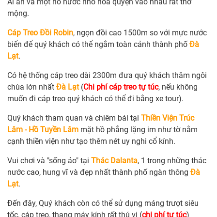
Ái ân và một hồ nước nhỏ hoà quyện vào nhau rất thơ
mộng.
Cáp Treo Đồi Robin
, ngọn đồi cao 1500m so với mực nước
biển để quý khách có thể ngắm toàn cảnh thành phố
Đà
Lạt
.
Có hệ thống cáp treo dài 2300m đưa quý khách thăm ngôi
chùa lớn nhất
Đà Lạt
(
Chi phí cáp treo tự túc
, nếu không
muốn đi cáp treo quý khách có thể đi bằng xe tour).
Quý khách tham quan và chiêm bái tại
Thiền Viện Trúc
Lâm - Hồ Tuyền Lâm
mặt hồ phẳng lặng im như tờ nằm
cạnh thiền viện như tạo thêm nét uy nghi cổ kính.
Vui chơi và "sống ảo" tại
Thác Dalanta
, 1 trong những thác
nước cao, hung vĩ và đẹp nhất thành phố ngàn thông
Đà
Lạt
.
Đến đây, Quý khách còn có thể sử dụng máng trượt siêu
tốc, cáp treo, thang máy kính rất thú vị (
chi phí tự túc
)