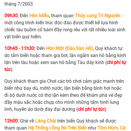
tháng 7/2003.
09h30:
Đến
Hòn Miễu
, tham quan
Thủy cung Trí Nguyên
-
một công trình kiến trúc độc đáo được thiết kế tựa hình
chiếc tàu buồm cổ bám đầy rong rêu với rất nhiều loài sinh
vật biển quý hiếm.
10h45 - 11h30:
Đến
Hòn Một (Đảo San Hô)
, Quý khách tự
do tắm biển hoặc tham gia bơi, lặn ngắm san hô bằng kính
lặn trên tàu hoặc xem san hô bằng Tàu đáy kính (
chi phí tự
túc
).
Quý khách tham gia Chơi các trò chơi cảm giác mạnh trên
biển như bay dù, môtô nước, lặn biển bằng bình hơi hoặc
đi bộ dưới nước có thợ lặn kèm theo để khám phá vẻ đẹp
đầy màu sắc hoăc chụp cho mình những tấm hình lung
linh, huyền ảo dưới đáy đại dương (
chi phí tự túc
).
12h00:
Ghé về
Làng Chài
trên biển Quý khách sẽ được
tham quan
Hệ Thống Lồng Bè Trên Biển
như
Tôm Hùm
,
Cá