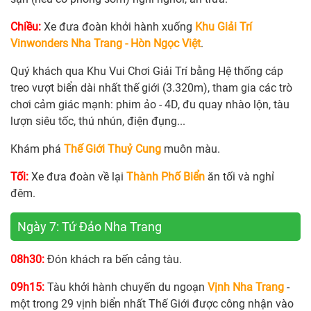
Chiều:
Xe đưa đoàn khởi hành xuống
Khu Giải Trí
Vinwonders Nha Trang - Hòn Ngọc Việt
.
Quý khách qua Khu Vui Chơi Giải Trí bằng Hệ thống cáp
treo vượt biển dài nhất thế giới (3.320m), tham gia các trò
chơi cảm giác mạnh: phim ảo - 4D, đu quay nhào lộn, tàu
lượn siêu tốc, thú nhún, điện đụng...
Khám phá
Thế Giới Thuỷ Cung
muôn màu.
Tối:
Xe đưa đoàn về lại
Thành Phố Biển
ăn tối và nghỉ
đêm.
Ngày 7: Tứ Đảo Nha Trang
08h30:
Đón khách ra bến cảng tàu.
09h15:
Tàu khởi hành chuyến du ngoạn
Vịnh Nha Trang
-
một trong 29 vịnh biển nhất Thế Giới được công nhận vào