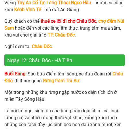
Viếng
Tây An Cổ Tự
,
Lăng Thoại Ngọc Hầu
- người có công
khai
Kênh Vĩnh Tế
- mở đất An Giang.
Quý khách có thể
thuê xe lôi đi chợ Châu Đốc
,
chợ đêm Núi
Sam
hoặc đến với các làng ẩm thực, trung tâm mua sắm,
khu vui chơi giải trí ở
TP. Châu Đốc
.
Nghỉ đêm tại
Châu Đốc
.
Ngày 12: Châu Đốc - Hà Tiên
Buổi Sáng:
Sau bữa điểm tâm sáng, xe đưa đoàn rời
Châu
Đốc
, đi tham quan
Rừng tràm Trà Sư
.
Một trong những khu rừng ngập nước có diện tích lớn ở
miền Tây Sông Hậu.
Là nơi trú ngụ, sinh tồn của hàng trăm loại chim, cá, loại
lưỡng cư, và nhiều động thực vật khác, xuồng xuôi theo
những con rạch đầy lục bình bèo hoa dâu xanh mướt, xen