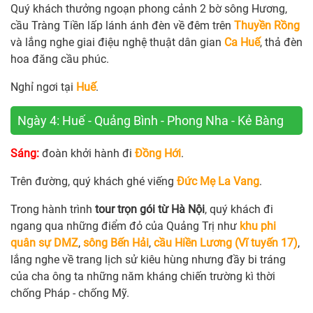
Quý khách thưởng ngoạn phong cảnh 2 bờ sông Hương,
cầu Tràng Tiền lấp lánh ánh đèn về đêm trên
Thuyền Rồng
và lắng nghe giai điệu nghệ thuật dân gian
Ca Huế
, thả đèn
hoa đăng cầu phúc.
Nghỉ ngơi tại
Huế
.
Ngày 4: Huế - Quảng Bình - Phong Nha - Kẻ Bàng
Sáng:
đoàn khởi hành đi
Đồng Hới
.
Trên đường, quý khách ghé viếng
Đức Mẹ La Vang
.
Trong hành trình
tour trọn gói từ Hà Nội
, quý khách đi
ngang qua những điểm đỏ của Quảng Trị như
khu phi
quân sự DMZ
,
sông Bến Hải
,
cầu Hiền Lương (Vĩ tuyến 17)
,
lắng nghe về trang lịch sử kiêu hùng nhưng đầy bi tráng
của cha ông ta những năm kháng chiến trường kì thời
chống Pháp - chống Mỹ.