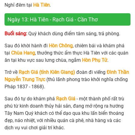
Nghỉ đêm tại
Hà Tiên
.
Ngày 13: Hà Tiên - Rạch Giá - Cần Thơ
Buổi sáng:
Quý khách dùng điểm tâm sáng, trả phòng.
Sau đó khời hành đi
Hòn Chông
, chiêm bái và khám phá
tại
Chùa Hang
, thưởng thức ẩm thực Hà Tiên với các quán
ăn tại khu vực sau lưng chùa, ngắm
Hòn Phụ Tử
.
Trở về
Rạch Giá (tỉnh Kiên Giang)
đoàn đi viếng
Đình Thần
Nguyễn Trung Trực
(thủ lãnh phong trào khởi nghĩa chống
Pháp 1837 - 1868).
Sau đó tự do khám phá
Rạch Giá
- một thành phố rất trù
phú từ kinh doanh thủy hải sản, đang mở rộng ra hướng
Tây Nam Quý khách có thể dạo qua khu lấn biển thoáng
đẹp, náo nhiệt, với nhiều quán cà phê, nhà hàng và các
dịch vụ vui chơi giải trí khác.