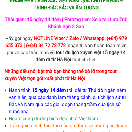
KHÁM PHÁ CẢNH SẮC VIỆT NAM QUA CHUYẾN HÀNH
TRÌNH ĐẶC SẮC VÀ ẤN TƯỢNG
Thời gian: 15 ngày 14 đêm | Phương tiện: Xe ô tô | Lưu Trú:
Khách Sạn 3 Sao
Hãy gọi ngay
HOTLINE Viber / Zalo / Whatsapp: (+84) 979
655 373 | (+84) 84 72 72 772
, nhận tư vấn hoàn toàn miễn
phí và các thắc mắc về
tour du lịch xuyên việt 15 ngày 14
đêm đi từ Hà Nội
thật chi tiết.
Những điều nổi bật mà bạn không thể bỏ lỡ trong tour
xuyên Việt trọn gói xuất phát từ Hà Nội
Hành trình
15 ngày 14 đêm
trải dài từ Thủ đô Ngàn năm
văn hiến, qua các danh lam thắng cảnh, di tích lịch sử từ
Bắc và Nam qua các giai đoạn thăng trầm của lịch sử
nước nhà.
Ngắm cung đường biển đẹp nhất Việt Nam
Trải nghiệm nét độc đáo của ẩm thực và những nét khác