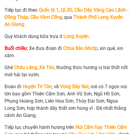
Tiếp tục đi theo
Quốc lộ 1
,
QL30
,
Cầu Dây Văng Cao Lãnh -
Đồng Tháp
,
Cầu Vàm Cống
, qua
Thành Phố Long Xuyên
An Giang
.
Quý khách dùng bữa trưa ở
Long Xuyên
.
Buổi chiều:
Xe đưa đoàn đi
Chùa Bàu Mướp
, xin quẻ, xin
xăm.
Ghé
Châu Lăng, Xà Tón
, thưởng thức hương vị trái thốt nốt
mới hái tại vườn.
Đoàn đi
Huyện Tri Tôn
, về
Vùng Bảy Núi
, nơi có 7 ngọn núi
lớn bao gồm Thiên Cấm Sơn, Anh Vũ Sơn, Ngũ Hồ Sơn,
Phụng Hoàng Sơn, Liên Hoa Sơn, Thủy Đài Sơn, Ngọa
Long Sơn, hợp thành dãy thất sơn hùng vĩ - Đệ nhất thắng
cảnh An Giang.
Tiếp tục chuyến hành hương trên
Núi Cấm hay Thiên Cấm