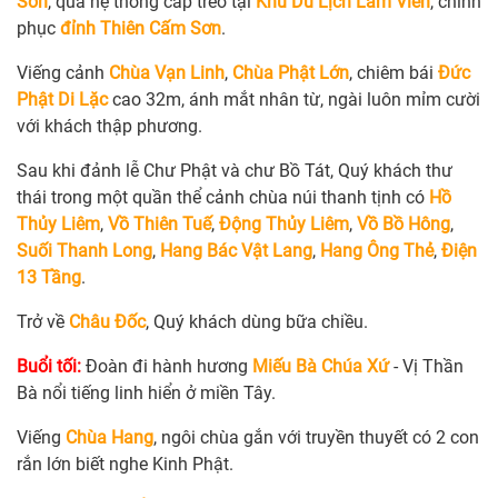
Sơn
, qua hệ thống cáp treo tại
Khu Du Lịch Lâm Viên
, chinh
phục
đỉnh Thiên Cấm Sơn
.
Viếng cảnh
Chùa Vạn Linh
,
Chùa Phật Lớn
, chiêm bái
Đức
Phật Di Lặc
cao 32m, ánh mắt nhân từ, ngài luôn mỉm cười
với khách thập phương.
Sau khi đảnh lễ Chư Phật và chư Bồ Tát, Quý khách thư
thái trong một quần thể cảnh chùa núi thanh tịnh có
Hồ
Thủy Liêm
,
Vồ Thiên Tuế
,
Động Thủy Liêm
,
Vồ Bồ Hông
,
Suối Thanh Long
,
Hang Bác Vật Lang
,
Hang Ông Thẻ
,
Điện
13 Tầng
.
Trở về
Châu Đốc
, Quý khách dùng bữa chiều.
Buổi tối:
Đoàn đi hành hương
Miếu Bà Chúa Xứ
- Vị Thần
Bà nổi tiếng linh hiển ở miền Tây.
Viếng
Chùa Hang
, ngôi chùa gắn với truyền thuyết có 2 con
rắn lớn biết nghe Kinh Phật.