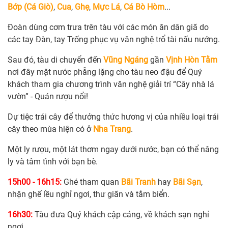
Bớp (Cá Giò)
,
Cua
,
Ghẹ
,
Mực Lá
,
Cá Bò Hòm
...
Đoàn dùng cơm trưa trên tàu với các món ăn dân giã do
các tay Đàn, tay Trống phục vụ văn nghệ trổ tài nấu nướng.
Sau đó, tàu di chuyển đến
Vũng Ngáng
gần
Vịnh Hòn Tằm
nơi đây mặt nước phẵng lặng cho tàu neo đậu để Quý
khách tham gia chương trình văn nghệ giải trí “Cây nhà lá
vườn” - Quán rượu nổi!
Dự tiệc trái cây để thưởng thức hương vị của nhiều loại trái
cây theo mùa hiện có ở
Nha Trang
.
Một ly rượu, một lát thơm ngay dưới nước, bạn có thể nâng
ly và tâm tình với bạn bè.
15h00 - 16h15:
Ghé tham quan
Bãi Tranh
hay
Bãi Sạn
,
nhận ghế lều nghỉ ngơi, thư giãn và tắm biển.
16h30:
Tàu đưa Quý khách cập cảng, về khách sạn nghỉ
ngơi.