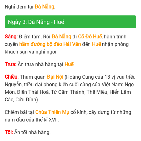
Nghỉ đêm tại
Đà Nẵng
.
Ngày 3: Đà Nẵng - Huế
Sáng:
Điểm tâm. Rời
Đà Nẵng
đi
Cố Đô Huế
, hành trình
xuyên
hầm đường bộ đèo Hải Vân
đến
Huế
nhận phòng
khách sạn và nghỉ ngơi.
Trưa:
Ăn trưa nhà hàng tại
Huế
.
Chiều:
Tham quan
Đại Nội
(Hoàng Cung của 13 vị vua triều
Nguyễn, triều đại phong kiến cuối cùng của Việt Nam: Ngọ
Môn, Điện Thái Hoà, Tử Cấm Thành, Thế Miếu, Hiển Lâm
Các, Cửu Đỉnh).
Chiêm bái tại
Chùa Thiên Mụ
cổ kính, xây dựng từ những
năm đầu của thế kỉ XVII.
Tối:
Ăn tối nhà hàng.