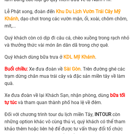
Lễ Phật xong, đoàn đến
Khu Du Lịch Vườn Trái Cây Mỹ
Khánh
, dạo chơi trong các vườn mận, ổi, xoài, chôm chôm,
mít,...
Quý khách còn có dịp đi câu cá, chèo xuồng trong rạch nhỏ
và thưởng thức vài món ăn dân dã trong chợ quê.
Quý khách dùng bữa trưa ở
KDL Mỹ Khánh
.
Buổi chiều:
Xe đưa đoàn về
Sài Gòn
. Trên đường ghé các
trạm dừng chân mua trái cây và đặc sản miền tây về làm
quà.
Xe đưa đoàn về lại Khách Sạn, nhận phòng, dùng
bữa tối
tự túc
và tham quan thành phố hoa lệ về đêm.
Đối với chương trình tour du lịch miền Tây,
INTOUR
còn
những option khác vô cùng thú vị, quý khách có thể tham
khảo thêm hoặc liên hệ để được tư vấn thay đổi tổ chức