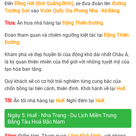
Đến
Đồng Hới (tỉnh Quảng Bình)
, xe đưa đoàn lên
đường
Trường Sơn
vào
Vườn Quốc Gia Phong Nha - Kẻ Bàng
.
Trưa:
Ăn trưa nhà hàng tại
Động Thiên Đường
.
Đoàn tham quan và chiêm ngưỡng kiệt tác tại
Động Thiên
Đường
.
Khám phá vẻ đẹp huyền bí của động khô dài nhất Châu Á,
là kỳ quan thiên nhiên của thế giới với những tuyệt mỹ của
tạo hóa ban tặng.
Quý khách sẽ có cơ hội trải nghiệm từng cung bậc của
chốn bồng lai tiên cảnh, thiên đình. Khởi hành về lại
Huế
.
Tối:
Ăn tối nhà hàng tại
Huế
. Nghỉ đêm tại
Huế
.
Ngày 5: Huế - Nha Trang - Du Lịch Miền Trung
Bằng Tàu Hoả Bắc Nam
Sáng:
Điểm tâm. Tham quan
Lăng Khải Định
- với phòng