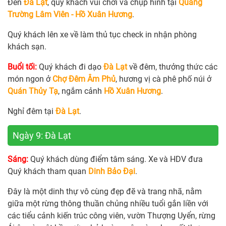
Đến
Đà Lạt
, quý khách vui chơi và chụp hình tại
Quảng
Trường Lâm Viên - Hồ Xuân Hương
.
Quý khách lên xe về làm thủ tục check in nhận phòng
khách sạn.
Buổi tối:
Quý khách đi dạo
Đà Lạt
về đêm, thưởng thức các
món ngon ở
Chợ Đêm Âm Phủ
, hương vị cà phê phố núi ở
Quán Thủy Tạ
, ngắm cảnh
Hồ Xuân Hương
.
Nghỉ đêm tại
Đà Lạt
.
Ngày 9: Đà Lạt
Sáng:
Quý khách dùng điểm tâm sáng. Xe và HDV đưa
Quý khách tham quan
Dinh Bảo Đại
.
Đây là một dinh thự vô cùng đẹp đẽ và trang nhã, nằm
giữa một rừng thông thuần chủng nhiều tuổi gắn liền với
các tiểu cảnh kiến trúc công viên, vườn Thượng Uyển, rừng