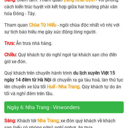
cách kiến trúc tuyệt vời kết hợp giữa hai trường phái văn
hóa Đông - Tây.
Tham quan
Chùa Từ Hiếu
- ngôi chùa độc nhất vô nhị với
sự tích báo hiếu mẹ gây xúc động lòng người.
Trưa:
Ăn trưa nhà hàng.
Chiều:
Quý khách tự do nghỉ ngơi tại khách sạn cho đến
giờ xe đón.
Quý khách trên chuyến hành trình
du lịch xuyên Việt 15
ngày 14 đêm từ Hà Nội
di chuyển ra ga tàu hoả, làn thủ tục
lên chuyến xe lửa tối
Huế - Nha Trang
. Qúy khách tự do ăn
tối và nghỉ đêm trên tầu.
Ngày 6: Nha Trang - Vinwonders
Sáng:
Khách tới
Nha Trang
, xe đón quý khách về khách
sạn (nếu có phòng sớm) nghỉ nghơi, ăn trưa.