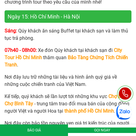
chương trình tour theo yêu cầu của mình nhé!
Ngày 15: Hồ Chí Minh - Hà Nội
Sáng:
Qúy khách ăn sáng Buffet tại khách sạn và làm thủ
tục trả phòng.
07h40 - 08h00:
Xe đón Qúy khách tại khách sạn đi
City
Tour Hồ Chí Minh
thăm quan
Bảo Tàng Chứng Tích Chiến
Tranh
.
Nơi đây lưu trữ những tài liệu và hình ảnh quý giá về
những cuộc chiến tranh của Việt Nam.
Kế tiếp, quý khách sẽ lần lượt tới những khu vực
Chợ Lớn -
Chợ Bình Tây
- trung tâm trao đổi mua bán của cộng đồng
người Việt và người Hoa tại
thành phố Hồ Chí Minh
.
Nơi đây còn bảo tồn nguyên vẹn giá trị kiến trúc của người
Hoa từ hàng trăm năm trước.
BÁO GIÁ
GỌI NGAY