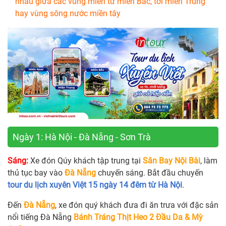
nhau giữa các vùng miền từ miền Bắc, tới miền Trung
hay vùng sông nước miền tây
Ngày 1: Hà Nội - Đà Nẵng - Sơn Trà
Sáng:
Xe đón Qúy khách tập trung tại
Sân Bay Nội Bài
, làm
thủ tục bay vào
Đà Nẵng
chuyến sáng. Bắt đầu chuyến
tour du lịch xuyên Việt 15 ngày 14 đêm từ Hà Nội
.
Đến
Đà Nẵng
, xe đón quý khách đưa đi ăn trưa với đặc sản
nổi tiếng Đà Nẵng
Bánh Tráng Thịt Heo 2 Đầu Da & Mỳ