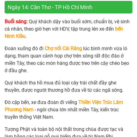
Ngày 14: Cần Thơ - TP Hồ Chí Minh
Buổi sáng:
Quý khách dậy vào buổi sớm, chuẩn bị, vệ sinh
cá nhân, theo giờ hẹn với HDV, tập trung lên xe đến
bến
Ninh Kiều
.
Đoàn xuống đò đi
Chợ nổi Cái Răng
lúc bình minh vừa ló
dạng, tham quan cảnh họp chợ trên sông rất độc đáo ở
miền Tây, theo các món hàng được treo trên cây chèo bẹo
ở đầu ghe.
Quý khách tha hồ mua đủ loại cây trái chất đầy ghe
thuyền, được người thương hồ đưa về từ các ngã sông.
Đò cặp bến, xe đưa đoàn đi viếng
Thiền Viện Trúc Lâm
Phương Nam
- ngôi chùa lớn nhất miền Tây, kiến trúc
truyền thống Việt Nam.
Tượng Phật và toàn bộ nội thất trong chùa được tạc và
làm bằng các loại gỗ quý hiếm đưa về từ Nam Phi.