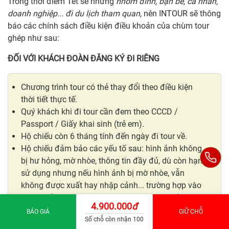
Trong thời điểm Tết sẽ những
nhóm đình, bạn bè, cá nhân,
doanh nghiệp... đi du lịch tham quan
, nên INTOUR sẽ thông
báo các chính sách điều kiện điều khoản của chùm tour
ghép như sau:
ĐỐI VỚI KHÁCH ĐOÀN ĐĂNG KÝ ĐI RIÊNG
Chương trình tour có thẻ thay đổi theo điều kiện
thời tiết thực tế.
Quý khách khi đi tour cần đem theo CCCD /
Passport / Giấy khai sinh (trẻ em).
Hộ chiếu còn 6 tháng tính đến ngày đi tour về.
Hộ chiếu đảm bảo các yếu tố sau: hình ảnh không
bị hư hỏng, mờ nhòe, thông tin đầy đủ, dù còn hạn
sử dụng nhưng nếu hình ảnh bị mờ nhòe, vẫn
không được xuất hay nhập cảnh... trường hợp vào
ngày khởi hành, quý khách không được xuất hoặc
4.900.000
đ
nhập cảnh trong nước và ngoài nước công ty sẽ
BÁO GIÁ
GIỮ CHỖ
Số chỗ còn nhận 100
không chịu trách nhiệm và không hoàn tiền các