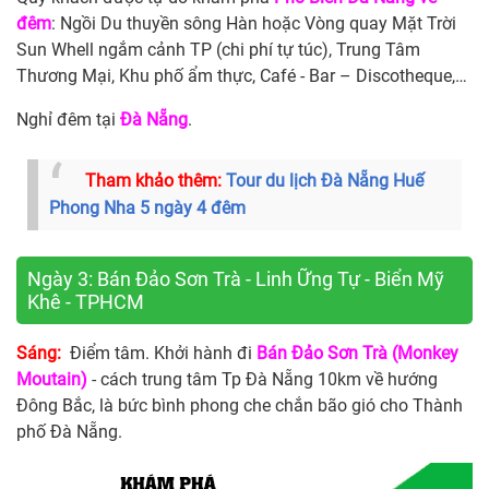
đêm
: Ngồi Du thuyền sông Hàn hoặc Vòng quay Mặt Trời
Sun Whell ngắm cảnh TP (chi phí tự túc), Trung Tâm
Thương Mại, Khu phố ẩm thực, Café - Bar – Discotheque,…
Nghỉ đêm tại
Đà Nẵng
.
Tham khảo thêm:
Tour du lịch Đà Nẵng Huế
Phong Nha 5 ngày 4 đêm
Ngày 3: Bán Đảo Sơn Trà - Linh Ững Tự - Biển Mỹ
Khê - TPHCM
Sáng:
Điểm tâm. Khởi hành đi
Bán Đảo Sơn Trà (Monkey
Moutain)
- cách trung tâm Tp Đà Nẵng 10km về hướng
Đông Bắc, là bức bình phong che chắn bão gió cho Thành
phố Đà Nẵng.