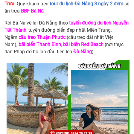
Trưa:
Quý khách trên
tour du lịch Đà Nẵng 3 ngày 2 đêm
sẽ
ăn trưa
BBF Bà Nà
Rời Bà Nà về lại Đà Nẵng theo
tuyến đường du lịch Nguyễn
Tất Thành
, tuyến đường biển đẹp nhất Miền Trung.
Ngắm
cầu treo Thuận Phước
(cầu treo dài nhất Việt
Nam),
bãi biển Thanh Bình
,
bãi biển Red Beach
(nơi thực
dân Pháp đổ bộ lần đầu tiên lên
Đà Nẵng
)