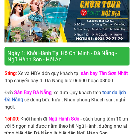
Ngày 1: Khởi Hành Tại Hồ Chí Minh - Đà Nẵng -
Ngũ Hành Sơn - Hội An
Sáng
:
Xe và HDV đón quý khách tại
sân bay Tân Sơn Nhất
đáp chuyến bay đi Đà Nẵng lúc: 06h00 hoặc 08h00.
Đến
Sân Bay Đà Nẵng
, xe đưa Quý khách trên
tour du lịch
Đà Nẵng
sẽ dùng bữa trưa . Nhận phòng Khách sạn, nghỉ
ngơi.
15h00:
Khởi hành đi
Ngũ Hành Sơn
- cách trung tâm 10km
với 5 ngọn núi được nằm theo hệ Ngũ Hành, dường như ai
từng biết đến Đà Nẵng là biết đến Ngũ Hành Sơn.