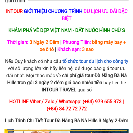
Lịch trình
INTOUR
GIỚI THIỆU CHƯƠNG TRÌNH
DU LỊCH ƯU ĐÃI ĐẶC
BIỆT
KHÁM PHÁ VẺ ĐẸP VIỆT NAM - ĐẤT NƯỚC HÌNH CHỮ S
Thời gian:
3 Ngày 2 Đêm
|
Phương Tiện:
bằng máy bay +
xe ô tô
|
Khách sạn:
3 sao
Nếu Quý khách có nhu cầu
tổ chức tour du lịch cho công ty
với số lượng lớn xin hãy liên hệ để được báo giá tour ưu
đãi nhất. Mọi thắc mắc về
chi phí giá tour Đà Nẵng Bà Nà
Hills trọn gói 3 ngày 2 đêm giá bao nhiêu tiền
hãy liên hệ
INTOUR TRAVEL
qua số
HOTLINE Viber / Zalo / Whatsapp: (+84) 979 655 373 |
(+84) 84 72 72 772
Lịch Trình Chi Tiết Tour Đà Nẵng Bà Nà Hills 3 Ngày 2 Đêm