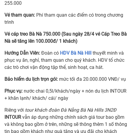
255.000
Vé tham quan:
Phí tham quan các điểm có trong chương
trình
Vé cáp treo Bà Nà 750.000 (Sau ngày 28/4 vé Cáp Treo Bà
Nà sẽ tăng lên 100.000đ/ 1 khách)
Hướng Dẫn Viên
:
Đoàn có
HDV Bà Nà Hill
thuyết minh và
phục vụ ăn, nghỉ, tham quan cho quý khách. HDV tổ chức
các trò chơi vận động tập thể, sinh hoạt, ca hát.
Bảo hiểm du lịch trọn gói:
mức tối đa 20.000.000 VNĐ/ vụ
Phục vụ:
nước chai 0,5l/khách/ngày + nón du lịch INTOUR
+ khăn lạnh/ khách/ cái/ ngày
Riêng với
tour khách đoàn Đà Nẵng Bà Nà Hills 3N2Đ
INTOUR
vẫn áp dụng những chính sách giá tour bao gồm
và không bao gồm ở trên, những sẽ thông thêm 1 số thông
tin bao gồm khách như quà tặng và ưu đãi cho khách