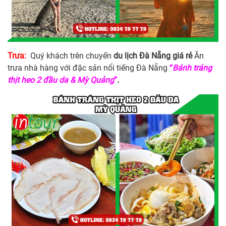
Trưa:
Quý khách trên chuyến
du lịch Đà Nẵng giá rẻ
Ăn
trưa nhà hàng với đặc sản nổi tiếng Đà Nẵng
“
Bánh tráng
thịt heo 2 đầu da & Mỳ Quảng
”
.