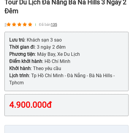
Tour Du Lịch Đà Nẵng Bà Nà Hills 3 Ngày 2
Đêm
5
Đã bán
135
Lưu trú
: Khách sạn 3 sao
Thời gian đi
: 3 ngày 2 đêm
Phương tiện
: Máy Bay, Xe Du Lịch
Điểm khởi hành
: Hồ Chí Minh
Khởi hành
: Theo yêu cầu
Lịch trình
: Tp Hồ Chí Minh - Đà Nẵng - Bà Nà Hills -
Tphcm
4.900.000
đ