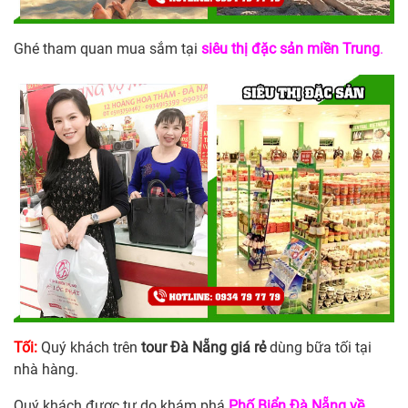
Ghé tham quan mua sắm tại
siêu thị đặc sản miền Trung
.
Tối:
Quý khách trên
tour Đà Nẵng giá rẻ
dùng bữa tối tại
nhà hàng.
Quý khách được tự do khám phá
Phố Biển Đà Nẵng về