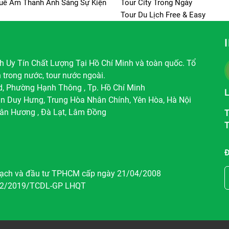
uê Âm Thanh Ánh Sáng Sự Kiện
Tour City Trong Ngày
Tour Du Lịch Free & Easy
 Uy Tín Chất Lượng Tại Hồ Chí Minh và toàn quốc. Tổ
h trong nước, tour nước ngoài.
d, Phường Hạnh Thông , Tp. Hồ Chí Minh
L
ần Duy Hưng, Trung Hòa Nhân Chính, Yên Hòa, Hà Nội
ân Hương , Đà Lạt, Lâm Đồng
T
T
ạch và đầu tư TPHCM cấp ngày 21/04/2008
2/2019/TCDL-GP LHQT