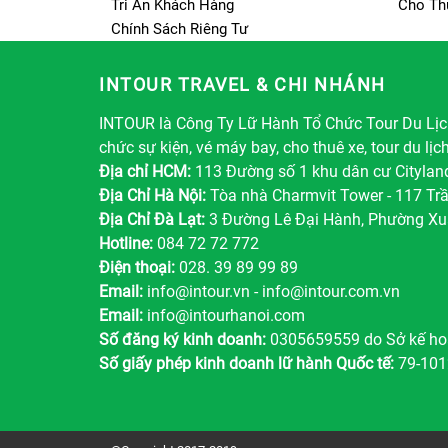
Tri Ân Khách Hàng
Cho Th
Chính Sách Riêng Tư
INTOUR TRAVEL & CHI NHÁNH
INTOUR là Công Ty Lữ Hành Tổ Chức Tour Du Lịch
chức sự kiện, vé máy bay, cho thuê xe, tour du lịc
Địa chỉ HCM:
113 Đường số 1 khu dân cư Citylan
Địa Chỉ Hà Nội:
Tòa nhà Charmvit Tower - 117 Tr
Địa Chỉ Đà Lạt:
3 Đường Lê Đại Hành, Phường Xu
Hotline:
084 72 72 772
Điện thoại:
028. 39 89 99 89
Email:
info@intour.vn
-
info@intour.com.vn
Email:
info@intourhanoi.com
Số đăng ký kinh doanh:
0305659559 do Sở kế ho
Số giấy phép kinh doanh lữ hành Quốc tế:
79-101