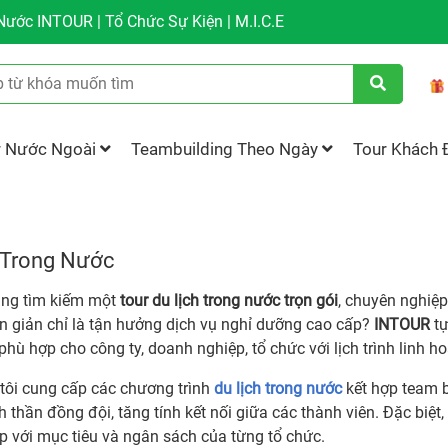
ước INTOUR | Tổ Chức Sự Kiện | M.I.C.E
r Nước Ngoài
Teambuilding Theo Ngày
Tour Khách 
 Trong Nước
ng tìm kiếm một
tour du lịch trong nước trọn gói
, chuyên nghiệp
n giản chỉ là tận hưởng dịch vụ nghỉ dưỡng cao cấp?
INTOUR
tự
phù hợp cho công ty, doanh nghiệp, tổ chức với lịch trình linh h
tôi cung cấp các chương trình
du lịch trong nước
kết hợp team b
h thần đồng đội, tăng tính kết nối giữa các thành viên. Đặc biệt, 
p với mục tiêu và ngân sách của từng tổ chức.