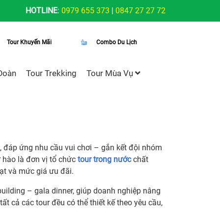
HOTLINE
:
0979 655 373
|
0847 27 27 72
Tour Khuyến Mãi
Combo Du Lịch
Đoàn
Tour Trekking
Tour Mùa Vụ
, đáp ứng nhu cầu vui chơi – gắn kết đội nhóm
 hào là đơn vị tổ chức
tour trong nước
chất
oạt và mức giá ưu đãi.
uilding – gala dinner, giúp doanh nghiệp nâng
tất cả các tour đều có thể thiết kế theo yêu cầu,