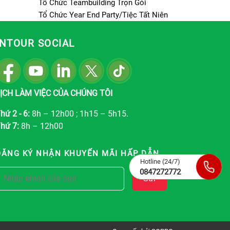
Tổ Chức Teambuilding Trọn Gói
Tổ Chức Year End Party/Tiệc Tất Niên
INTOUR SOCIAL
ỊCH LÀM VIỆC CỦA CHÚNG TÔI
hứ 2 - 6:
8h – 12h00 ; 1h15 – 5h15.
hứ 7:
8h – 12h00
ĐĂNG KÝ NHẬN KHUYẾN MÃI HẤP DẪN
Hotline (24/7)
0847272772
Gửi