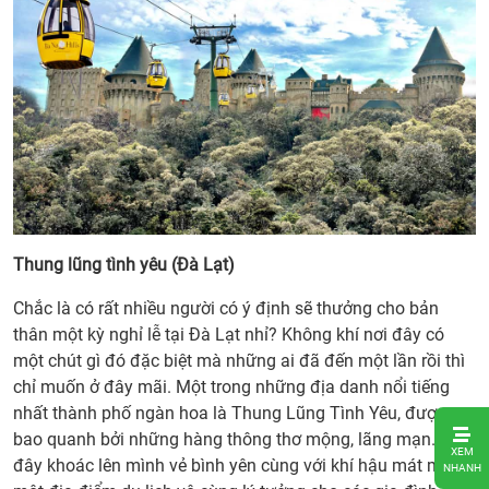
Thung lũng tình yêu (Đà Lạt)
Chắc là có rất nhiều người có ý định sẽ thưởng cho bản
thân một kỳ nghỉ lễ tại Đà Lạt nhỉ? Không khí nơi đây có
một chút gì đó đặc biệt mà những ai đã đến một lần rồi thì
chỉ muốn ở đây mãi. Một trong những địa danh nổi tiếng
nhất thành phố ngàn hoa là Thung Lũng Tình Yêu, được
1. Lễ
bao quanh bởi những hàng thông thơ mộng, lãng mạn. Nơi
XEM
30/4
đây khoác lên mình vẻ bình yên cùng với khí hậu mát mẻ, là
NHANH