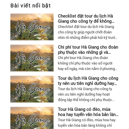
Bài viết nổi bật
Checklist đặt tour du lịch Hà
Giang cho công ty để không
phát sinh lúc chốt dịch vụ
Checklist đặt tour du lịch Hà Giang
cho công ty giúp người chốt đoàn
nhìn rõ những điểm phải hỏi kỹ trước
khi xác nhận dịch vụ, từ cung đường,
Chi phí tour Hà Giang cho đoàn
xe, khách sạn, bữa ăn đến hoạt động
phụ thuộc vào những gì và
tập thể và các khoản dễ phát sinh.
thường lệch ở đâu
Chi phí tour Hà Giang cho đoàn
không chỉ phụ thuộc vào số người
hay số ngày, mà còn nằm ở phương
tiện, khách sạn, tuyến điểm, mức độ
Tour du lịch Hà Giang cho công
cung đường, bữa ăn, hoạt động đi
ty nên ưu tiên nghỉ dưỡng hay
kèm và cách chương trình được tổ
hoạt động tập thể để chuyến đi
Tour du lịch Hà Giang cho công ty
chức. Bài viết giúp người chốt đoàn
không bị lệch mục tiêu
nên ưu tiên nghỉ dưỡng hay hoạt
nhìn đúng chỗ lệch giá để chọn tour
động tập thể không chỉ phụ thuộc
Hà Giang mà vẫn đáng tiền.
vào ngân sách, mà còn nằm ở mục
Tour Hà Giang có đèo, mùa
tiêu chuyến đi, cơ cấu nhân sự và
hoa hay tuyến văn hóa bản làng
quỹ thời gian thực tế. Bài viết giúp
sẽ hợp hơn với kiểu khách nào
Tour Hà Giang có đèo, mùa hoa hay
doanh nghiệp chọn đúng kiểu
tuyến văn hóa bản làng không chỉ
chương trình để đi Hà Giang mà vẫn