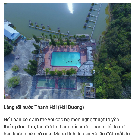
Làng rối nước Thanh Hải (Hải Dương)
Nếu bạn có đam mê với các bộ môn nghệ thuật truyền
thống độc đáo, lâu đời thì Làng rối nước Thanh Hải là nơi
bạn không nên bỏ qua. Mang tính lịch sử và lâu đời, mỗi du