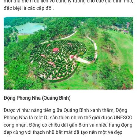
- 1/5
một địa điểm du lịch vô cùng lý tưởng cho các gia đình nhỏ,
năm
đặc biệt là các cặp đôi.
nay
nên
đi
chơi
ở
đâu
miền
Bắc?
2. Lễ
30/4
- 1/5
năm
Động Phong Nha (Quảng Bình)
nay
nên
Được ví như nàng tiên giữa Quảng Bình xanh thắm, Động
đi
Phong Nha là một Di sản thiên nhiên thế giới được UNESCO
chơi
công nhận. Động có chiều dài gần 8km và nhiều hang động
ở
đẹp cùng với thạch nhũ bắt mắt đã tạo nên một vẻ đẹp