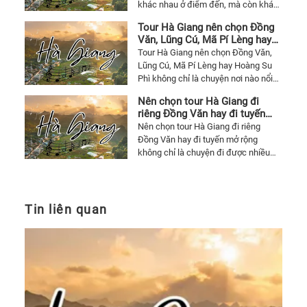
khác nhau ở điểm đến, mà còn khác
đáng tiền.
nhau ở nhịp trải nghiệm và kiểu
Tour Hà Giang nên chọn Đồng
khách phù hợp. Bài viết giúp nhìn rõ
Văn, Lũng Cú, Mã Pí Lèng hay
mỗi hướng đi hợp với ai để chọn tour
Hoàng Su Phì nếu chỉ đi một
Tour Hà Giang nên chọn Đồng Văn,
Hà Giang cho đáng mà không bị lệch
lần cho đáng
Lũng Cú, Mã Pí Lèng hay Hoàng Su
kỳ vọng.
Phì không chỉ là chuyện nơi nào nổi
tiếng hơn, mà là chọn đúng kiểu trải
Nên chọn tour Hà Giang đi
nghiệm cho mục tiêu chuyến đi và
riêng Đồng Văn hay đi tuyến
người đi cùng. Bài viết giúp nhìn rõ
mở rộng để chuyến đi đáng
Nên chọn tour Hà Giang đi riêng
mỗi hướng hợp với ai để đi một lần
hơn
Đồng Văn hay đi tuyến mở rộng
cho đáng.
không chỉ là chuyện đi được nhiều
nơi hơn, mà là chọn đúng cấu trúc
hành trình cho mục tiêu chuyến đi và
sức của người đi cùng. Bài viết giúp
nhìn rõ kiểu nào hợp hơn để đi cho
Tin liên quan
đáng mà không bị quá tải.