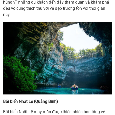
đâu
hùng vĩ, những du khách đến đây tham quan và khám phá
miền
đều vô cùng thích thú với vẻ đẹp trường tồn với thời gian
Nam
này.
3. Lễ
30/4
- 1/5
năm
nay
nên
đi
chơi
ở
đâu
miền
Trun
Bãi biển Nhật Lệ (Quảng Bình)
Bãi biển Nhật Lệ may mắn được thiên nhiên ban tặng vẻ