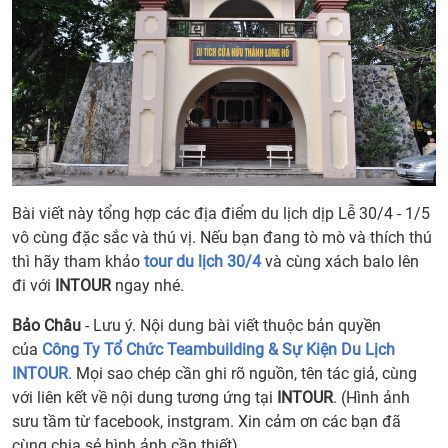
Bài viết này tổng hợp các địa điểm du lịch dịp Lễ 30/4 - 1/5
vô cùng đặc sắc và thú vị. Nếu bạn đang tò mò và thích thú
thì hãy tham khảo
tour du lịch 30/4
và cùng xách balo lên
đi với
INTOUR
ngay nhé.
Bảo Châu
- Lưu ý. Nội dung bài viết thuộc bản quyền
của
Công Ty Tổ Chức Teambuilding & Sự Kiện Du Lịch
INTOUR
. Mọi sao chép cần ghi rõ nguồn, tên tác giả, cùng
với liên kết về nội dung tương ứng tại
INTOUR
. (Hình ảnh
sưu tầm từ facebook, instgram. Xin cảm ơn các bạn đã
cùng chia sẻ hình ảnh cần thiết).