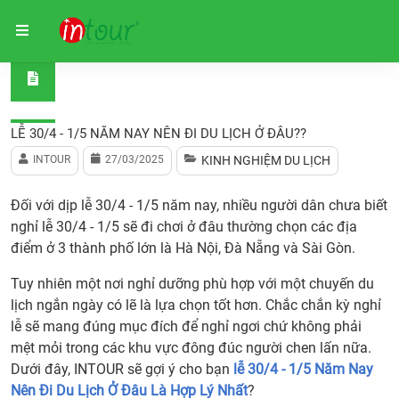
Trang chủ
Kinh nghiệm du lịch
Lễ 30/4 - 1/5 Năm Nay 
LỄ 30/4 - 1/5 NĂM NAY NÊN ĐI DU LỊCH Ở ĐÂU??
INTOUR
27/03/2025
KINH NGHIỆM DU LỊCH
Đối với dịp lễ 30/4 - 1/5 năm nay, nhiều người dân chưa biết
nghỉ lễ 30/4 - 1/5 sẽ đi chơi ở đâu thường chọn các địa
điểm ở 3 thành phố lớn là Hà Nội, Đà Nẵng và Sài Gòn.
Tuy nhiên một nơi nghỉ dưỡng phù hợp với một chuyến du
lịch ngắn ngày có lẽ là lựa chọn tốt hơn. Chắc chắn kỳ nghỉ
lễ sẽ mang đúng mục đích để nghỉ ngơi chứ không phải
mệt mỏi trong các khu vực đông đúc người chen lấn nữa.
Dưới đây, INTOUR sẽ gợi ý cho bạn
lễ 30/4 - 1/5 Năm Nay
Nên Đi Du Lịch Ở Đâu Là Hợp Lý Nhất
?