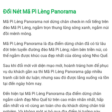
Đổi Nét Mã Pì Lèng Panorama
Mã Pì Lèng Panorama nơi dừng chân check-in nổi tiếng trên
đèo Mã Pí Lèng, ngắm trọn thung lũng sông xanh, ngắm núi
đồi mênh mông.
Mã Pì Lèng Panorama là địa điểm dừng chân đã có từ lâu
đời trên tuyến đường đèo Mã Pí Lèng; nằm bên triền núi, có
thể ngắm được khúc cua đẹp nhất của dòng sông Nho Quế.
Sau khi đổi mới với diện mạo mới, hoành tráng hơn để phục
vụ du khách gần xa thì Mã Pì Lèng Panorama gặp nhiều
tranh cãi bởi dư luận; nhưng sau đó được lắng xuống và tồn
tại đến ngày hôm nay.
Đến hiện tại Mã Pì Lèng Panorama địa điểm dừng chân
ngắm cảnh đẹp Nho Quế từ trên cao mãn nhãn nhất, hấp
dẫn nhất và vô cùng an toàn cho du khách dừng chân trải
nghiệm. Và không một ai bỏ qua địa điểm lý tưởng này.