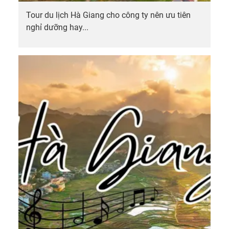
Pì
Lèng
Tour du lịch Hà Giang cho công ty nên ưu tiên
Pano
nghỉ dưỡng hay...
7.
Món
ăn
ngon
gần
Mã
Pì
Lèng
Pano
8.
Home
đẹp
gần
Mã
Pì
Lèng