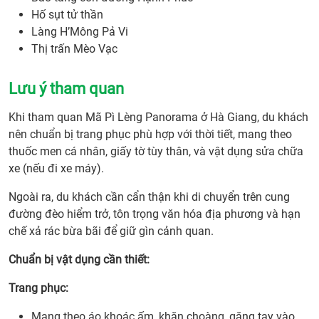
Hố sụt tử thần
Làng H’Mông Pả Vi
Thị trấn Mèo Vạc
Lưu ý tham quan
Khi tham quan Mã Pì Lèng Panorama ở Hà Giang, du khách
nên chuẩn bị trang phục phù hợp với thời tiết, mang theo
thuốc men cá nhân, giấy tờ tùy thân, và vật dụng sửa chữa
xe (nếu đi xe máy).
Ngoài ra, du khách cần cẩn thận khi di chuyển trên cung
đường đèo hiểm trở, tôn trọng văn hóa địa phương và hạn
chế xả rác bừa bãi để giữ gìn cảnh quan.
Chuẩn bị vật dụng cần thiết:
Trang phục:
Mang theo áo khoác ấm, khăn choàng, găng tay vào