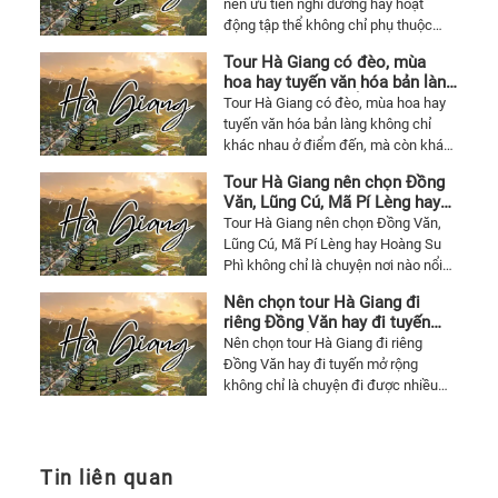
không bị lệch mục tiêu
nên ưu tiên nghỉ dưỡng hay hoạt
nhìn đúng chỗ lệch giá để chọn tour
động tập thể không chỉ phụ thuộc
Hà Giang mà vẫn đáng tiền.
vào ngân sách, mà còn nằm ở mục
Tour Hà Giang có đèo, mùa
tiêu chuyến đi, cơ cấu nhân sự và
hoa hay tuyến văn hóa bản làng
quỹ thời gian thực tế. Bài viết giúp
sẽ hợp hơn với kiểu khách nào
Tour Hà Giang có đèo, mùa hoa hay
doanh nghiệp chọn đúng kiểu
tuyến văn hóa bản làng không chỉ
chương trình để đi Hà Giang mà vẫn
khác nhau ở điểm đến, mà còn khác
đáng tiền.
nhau ở nhịp trải nghiệm và kiểu
Tour Hà Giang nên chọn Đồng
khách phù hợp. Bài viết giúp nhìn rõ
Văn, Lũng Cú, Mã Pí Lèng hay
mỗi hướng đi hợp với ai để chọn tour
Hoàng Su Phì nếu chỉ đi một
Tour Hà Giang nên chọn Đồng Văn,
Hà Giang cho đáng mà không bị lệch
lần cho đáng
Lũng Cú, Mã Pí Lèng hay Hoàng Su
kỳ vọng.
Phì không chỉ là chuyện nơi nào nổi
tiếng hơn, mà là chọn đúng kiểu trải
Nên chọn tour Hà Giang đi
nghiệm cho mục tiêu chuyến đi và
riêng Đồng Văn hay đi tuyến
người đi cùng. Bài viết giúp nhìn rõ
mở rộng để chuyến đi đáng
Nên chọn tour Hà Giang đi riêng
mỗi hướng hợp với ai để đi một lần
hơn
Đồng Văn hay đi tuyến mở rộng
cho đáng.
không chỉ là chuyện đi được nhiều
nơi hơn, mà là chọn đúng cấu trúc
hành trình cho mục tiêu chuyến đi và
sức của người đi cùng. Bài viết giúp
nhìn rõ kiểu nào hợp hơn để đi cho
Tin liên quan
đáng mà không bị quá tải.