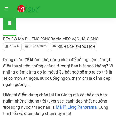
Trang chủ
Kinh nghiệm du lịch
Review Mã Pì Lèng Pan
REVIEW MÃ PÌ LÈNG PANORAMA MÈO VẠC HÀ GIANG
ADMIN
05/09/2025
KINH NGHIỆM DU LỊCH
Dừng chân để khám phá, dừng chân để trải nghiệm là một
điều thú vị trên những chặng đường! Bạn biết sao không? Vì
những điểm dừng đó là một điều bất ngờ sẽ mở ra có thể là
sẽ có món ăn ngon, nước uống ngon, thậm chí là cảnh đẹp
ngất ngưỡng…
Hiện tại điểm dừng chân tại Hà Giang mà có thể cho bạn
ngắm những khung trời tuyệt sắc, cảnh đẹp nhất ngưởng
‘trời sông nước’ thì ắc hẳn là
Mã Pì Lèng Panorama
. Cùng
tìm hiểu về điểm dừng chân này nha!