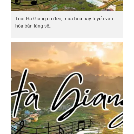
Pano
9.
Tha
Tour Hà Giang có đèo, mùa hoa hay tuyến văn
quan
hóa bản làng sẽ...
cùng
tuyế
đườn
10.
Lưu
ý
tham
quan