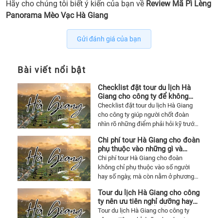
Hãy cho chúng tôi biết ý kiến của bạn về
Review Mã Pì Lèng
Panorama Mèo Vạc Hà Giang
Gửi đánh giá của bạn
Bài viết nổi bật
Checklist đặt tour du lịch Hà
Giang cho công ty để không
phát sinh lúc chốt dịch vụ
Checklist đặt tour du lịch Hà Giang
cho công ty giúp người chốt đoàn
nhìn rõ những điểm phải hỏi kỹ trước
khi xác nhận dịch vụ, từ cung đường,
Chi phí tour Hà Giang cho đoàn
xe, khách sạn, bữa ăn đến hoạt động
phụ thuộc vào những gì và
tập thể và các khoản dễ phát sinh.
thường lệch ở đâu
Chi phí tour Hà Giang cho đoàn
không chỉ phụ thuộc vào số người
hay số ngày, mà còn nằm ở phương
tiện, khách sạn, tuyến điểm, mức độ
Tour du lịch Hà Giang cho công
cung đường, bữa ăn, hoạt động đi
ty nên ưu tiên nghỉ dưỡng hay
kèm và cách chương trình được tổ
hoạt động tập thể để chuyến đi
Tour du lịch Hà Giang cho công ty
chức. Bài viết giúp người chốt đoàn