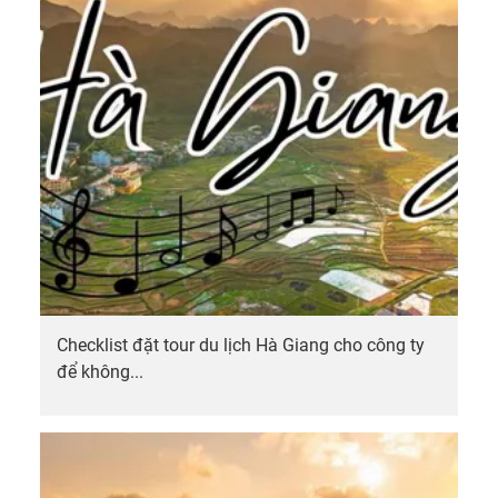
Hạ
Long
10.
Thiề
viện
Trúc
Lâm
Yên
Tử
Checklist đặt tour du lịch Hà Giang cho công ty
để không...