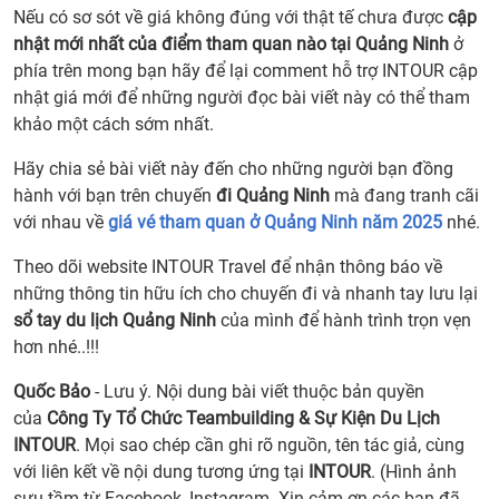
Nếu có sơ sót về giá không đúng với thật tế chưa được
cập
nhật mới nhất của điểm tham quan nào tại Quảng Ninh
ở
phía trên mong bạn hãy để lại comment hỗ trợ INTOUR cập
nhật giá mới để những người đọc bài viết này có thể tham
khảo một cách sớm nhất.
Hãy chia sẻ bài viết này đến cho những người bạn đồng
hành với bạn trên chuyến
đi Quảng Ninh
mà đang tranh cãi
với nhau về
giá vé tham quan ở Quảng Ninh năm 2025
nhé.
Theo dõi website INTOUR Travel để nhận thông báo về
những thông tin hữu ích cho chuyến đi và nhanh tay lưu lại
sổ tay du lịch Quảng Ninh
của mình để hành trình trọn vẹn
hơn nhé..!!!
Quốc Bảo
- Lưu ý. Nội dung bài viết thuộc bản quyền
của
Công Ty Tổ Chức Teambuilding & Sự Kiện Du Lịch
INTOUR
. Mọi sao chép cần ghi rõ nguồn, tên tác giả, cùng
với liên kết về nội dung tương ứng tại
INTOUR
. (Hình ảnh
sưu tầm từ Facebook, Instagram. Xin cảm ơn các bạn đã