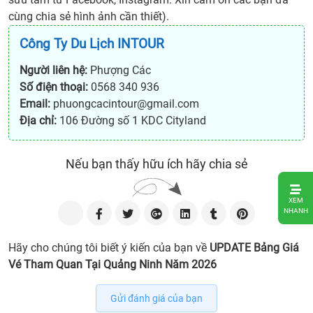
cùng chia sẻ hình ảnh cần thiết).
Công Ty Du Lịch INTOUR
Người liên hệ:
Phượng Các
Số điện thoại:
0568 340 936
Email:
phuongcacintour@gmail.com
Địa chỉ:
106 Đường số 1 KDC Cityland
Nếu bạn thấy hữu ích hãy chia sẻ
1.
XEM
Chùa
NHANH
Ba
Vàng
Hãy cho chúng tôi biết ý kiến của bạn về
UPDATE Bảng Giá
2. Di
Vé Tham Quan Tại Quảng Ninh Năm 2026
tích
lịch
Gửi đánh giá của bạn
sử