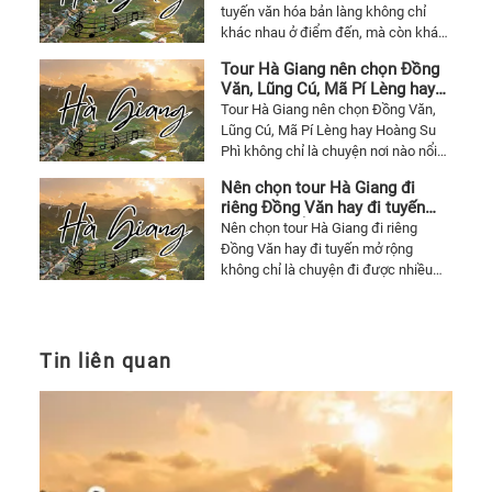
6.
tuyến văn hóa bản làng không chỉ
chương trình để đi Hà Giang mà vẫn
Bảo
khác nhau ở điểm đến, mà còn khác
đáng tiền.
tàng
nhau ở nhịp trải nghiệm và kiểu
Tour Hà Giang nên chọn Đồng
khách phù hợp. Bài viết giúp nhìn rõ
và
Văn, Lũng Cú, Mã Pí Lèng hay
mỗi hướng đi hợp với ai để chọn tour
Thư
Hoàng Su Phì nếu chỉ đi một
Tour Hà Giang nên chọn Đồng Văn,
Hà Giang cho đáng mà không bị lệch
lần cho đáng
Lũng Cú, Mã Pí Lèng hay Hoàng Su
viện
kỳ vọng.
Phì không chỉ là chuyện nơi nào nổi
Quản
tiếng hơn, mà là chọn đúng kiểu trải
Ninh
Nên chọn tour Hà Giang đi
nghiệm cho mục tiêu chuyến đi và
riêng Đồng Văn hay đi tuyến
7.
người đi cùng. Bài viết giúp nhìn rõ
mở rộng để chuyến đi đáng
Nên chọn tour Hà Giang đi riêng
mỗi hướng hợp với ai để đi một lần
Chùa
hơn
Đồng Văn hay đi tuyến mở rộng
cho đáng.
Lôi
không chỉ là chuyện đi được nhiều
Âm
nơi hơn, mà là chọn đúng cấu trúc
hành trình cho mục tiêu chuyến đi và
8.
sức của người đi cùng. Bài viết giúp
Bãi
nhìn rõ kiểu nào hợp hơn để đi cho
Tin liên quan
biển
đáng mà không bị quá tải.
Bãi
Cháy
9.
Vịnh