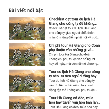
Miếu
Ông
Bài viết nổi bật
–
Checklist đặt tour du lịch Hà
Miếu
Giang cho công ty để không
Bà
phát sinh lúc chốt dịch vụ
Checklist đặt tour du lịch Hà Giang
cho công ty giúp người chốt đoàn
3.
nhìn rõ những điểm phải hỏi kỹ trước
Thác
khi xác nhận dịch vụ, từ cung đường,
Lựng
Chi phí tour Hà Giang cho đoàn
xe, khách sạn, bữa ăn đến hoạt động
phụ thuộc vào những gì và
Xanh
tập thể và các khoản dễ phát sinh.
thường lệch ở đâu
Chi phí tour Hà Giang cho đoàn
4.
không chỉ phụ thuộc vào số người
Đảo
hay số ngày, mà còn nằm ở phương
Cô
tiện, khách sạn, tuyến điểm, mức độ
Tour du lịch Hà Giang cho công
cung đường, bữa ăn, hoạt động đi
Tô
ty nên ưu tiên nghỉ dưỡng hay
kèm và cách chương trình được tổ
5.
hoạt động tập thể để chuyến đi
Tour du lịch Hà Giang cho công ty
chức. Bài viết giúp người chốt đoàn
không bị lệch mục tiêu
nên ưu tiên nghỉ dưỡng hay hoạt
Công
nhìn đúng chỗ lệch giá để chọn tour
động tập thể không chỉ phụ thuộc
viên
Hà Giang mà vẫn đáng tiền.
vào ngân sách, mà còn nằm ở mục
Hà
Tour Hà Giang có đèo, mùa
tiêu chuyến đi, cơ cấu nhân sự và
hoa hay tuyến văn hóa bản làng
Lan
quỹ thời gian thực tế. Bài viết giúp
sẽ hợp hơn với kiểu khách nào
Tour Hà Giang có đèo, mùa hoa hay
doanh nghiệp chọn đúng kiểu