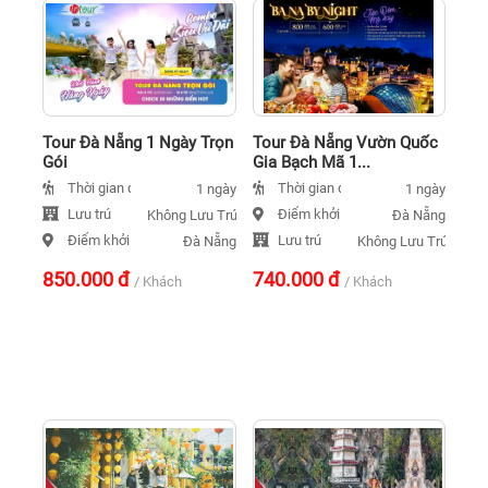
Tour Đà Nẵng 1 Ngày Trọn
Tour Đà Nẵng Vườn Quốc
Gói
Gia Bạch Mã 1...
Thời gian đi
Thời gian đi
1 ngày
1 ngày
Lưu trú
Điểm khởi hành
Không Lưu Trú
Đà Nẵng
Điểm khởi hành
Lưu trú
Đà Nẵng
Không Lưu Trú
850.000
đ
740.000
đ
/ Khách
/ Khách