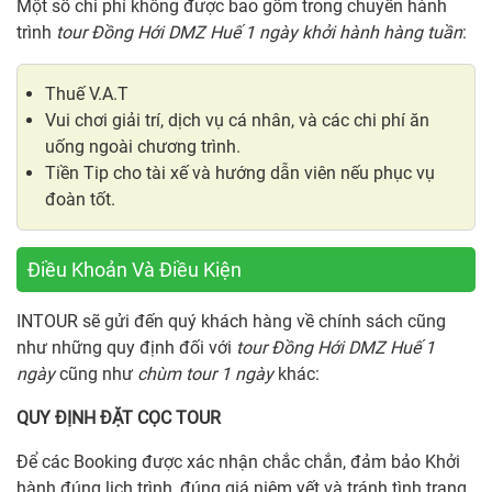
Một số chi phí không được bao gồm trong chuyến hành
trình
tour Đồng Hới DMZ Huế 1 ngày khởi hành hàng tuần
:
Thuế V.A.T
Vui chơi giải trí, dịch vụ cá nhân, và các chi phí ăn
uống ngoài chương trình.
Tiền Tip cho tài xế và hướng dẫn viên nếu phục vụ
đoàn tốt.
Điều Khoản Và Điều Kiện
INTOUR sẽ gửi đến quý khách hàng về chính sách cũng
như những quy định đối với
tour Đồng Hới DMZ Huế 1
ngày
cũng như
chùm tour 1 ngày
khác:
QUY ĐỊNH ĐẶT CỌC TOUR
Để các Booking được xác nhận chắc chắn, đảm bảo Khởi
hành đúng lịch trình, đúng giá niêm yết và tránh tình trạng