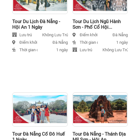
Tour Du Lịch Đà Nẵng -
Tour Du Lịch Ngũ Hành
Hội An 1 Ngày
Sơn - Phố Cổ Hội...
Lưu trú
Điểm khởi hành
Không Lưu Trú
Đà Nẵng
Điểm khởi hành
Thời gian đi
Đà Nẵng
1 ngày
Thời gian đi
Lưu trú
1 ngày
Không Lưu Trú
Tour Đà Nẵng Cố Đô Huế
Tour Đà Nẵng - Thánh Địa
1 Ngày
Mỹ Sơn - Hội An...