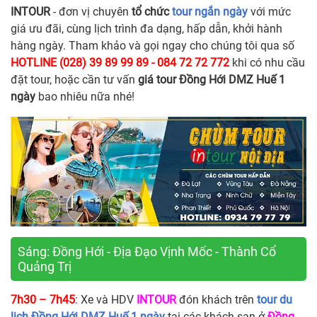
INTOUR
- đơn vị chuyên
tổ chức
tour ngắn ngày
với mức
giá ưu đãi, cùng lịch trình đa dạng, hấp dẫn, khởi hành
hàng ngày. Tham khảo và gọi ngay cho chúng tôi qua số
HOTLINE (028) 39 89 99 89 - 084 72 72 772
khi có nhu cầu
đặt tour, hoặc cần tư vấn
giá tour Đồng Hới DMZ Huế 1
ngày
bao nhiêu nữa nhé!
Sáng: Đồng Hới - Địa Đạo Vịnh Mốc - Thành Cổ
Quảng Trị
7h30 – 7h45
: Xe và HDV
INTOUR
đón khách trên
tour du
lịch Đồng Hới DMZ Huế 1 ngày
tại các khách sạn ở
Đồng