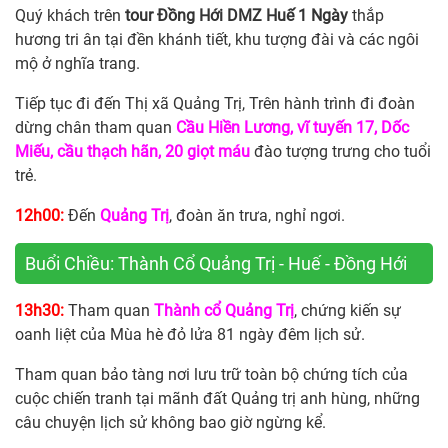
Quý khách trên
tour Đồng Hới DMZ Huế 1 Ngày
thắp
hương tri ân tại đền khánh tiết, khu tượng đài và các ngôi
mộ ở nghĩa trang.
Tiếp tục đi đến Thị xã Quảng Trị, Trên hành trình đi đoàn
dừng chân tham quan
Cầu Hiền Lương, vĩ tuyến 17, Dốc
Miếu, cầu thạch hãn, 20 giọt máu
đào tượng trưng cho tuổi
trẻ.
12h00:
Đến
Quảng Trị
, đoàn ăn trưa, nghỉ ngơi.
Buổi Chiều: Thành Cổ Quảng Trị - Huế - Đồng Hới
13h30:
Tham quan
Thành cổ Quảng Trị
, chứng kiến sự
oanh liệt của Mùa hè đỏ lửa 81 ngày đêm lịch sử.
Tham quan bảo tàng nơi lưu trữ toàn bộ chứng tích của
cuộc chiến tranh tại mãnh đất Quảng trị anh hùng, những
câu chuyện lịch sử không bao giờ ngừng kể.