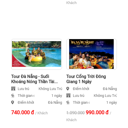
Khách
Tour Đà Nẵng - Suối
Tour Cổng Trời Đông
Khoáng Nóng Thần Tài...
Giang 1 Ngày
Lưu trú
Điểm khởi hành
Không Lưu Trú
Đà Nẵng
Thời gian đi
Lưu trú
1 ngày
Không Lưu Trú
Điểm khởi hành
Thời gian đi
Đà Nẵng
1 ngày
740.000
đ
990.000
đ
1.090.000
/ Khách
/
Khách