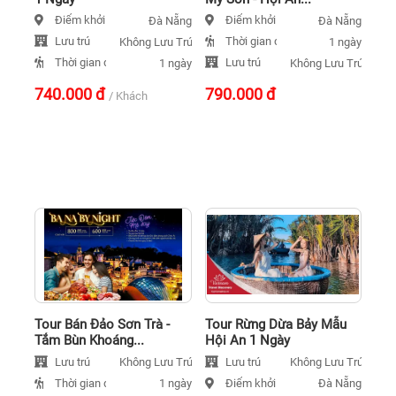
Điểm khởi hành
Điểm khởi hành
Đà Nẵng
Đà Nẵng
Lưu trú
Thời gian đi
Không Lưu Trú
1 ngày
Thời gian đi
Lưu trú
1 ngày
Không Lưu Trú
740.000
đ
790.000
đ
/ Khách
Tour Bán Đảo Sơn Trà -
Tour Rừng Dừa Bảy Mẫu
Tắm Bùn Khoáng...
Hội An 1 Ngày
Lưu trú
Lưu trú
Không Lưu Trú
Không Lưu Trú
Thời gian đi
Điểm khởi hành
1 ngày
Đà Nẵng