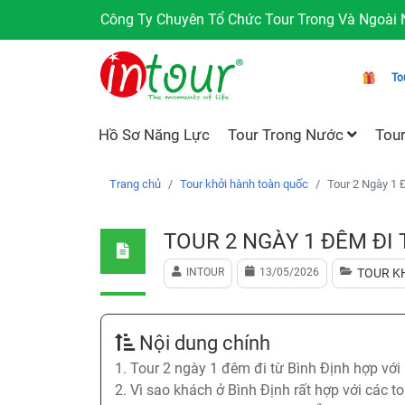
Công Ty Chuyên Tổ Chức Tour Trong Và Ngoài N
To
Hồ Sơ Năng Lực
Tour Trong Nước
Tou
Trang chủ
Tour khởi hành toàn quốc
Tour 2 Ngày 1 
TOUR 2 NGÀY 1 ĐÊM ĐI 
INTOUR
13/05/2026
TOUR K
Nội dung chính
1. Tour 2 ngày 1 đêm đi từ Bình Định hợp với
2. Vì sao khách ở Bình Định rất hợp với các t