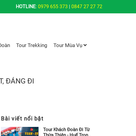
HOTLINE
:
0979 655 373
|
0847 27 27 72
Đoàn
Tour Trekking
Tour Mùa Vụ
T, ĐÁNG ĐI
Bài viết nổi bật
Tour Khách Đoàn Đi Từ
Thừa Thiên - Huế Trọn