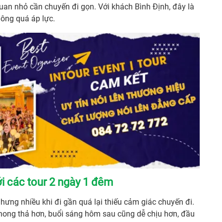
an nhỏ cần chuyến đi gọn. Với khách Bình Định, đây là
hông quá áp lực.
ới các tour 2 ngày 1 đêm
hưng nhiều khi đi gần quá lại thiếu cảm giác chuyến đi.
hong thả hơn, buổi sáng hôm sau cũng dễ chịu hơn, đầu