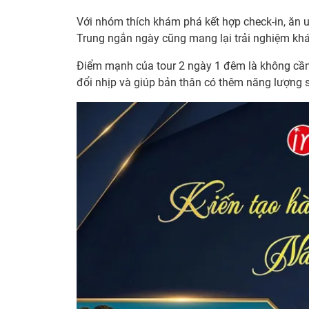
Với nhóm thích khám phá kết hợp check-in, ăn 
Trung ngắn ngày cũng mang lại trải nghiệm khá
Điểm mạnh của tour 2 ngày 1 đêm là không cần 
đổi nhịp và giúp bản thân có thêm năng lượng s