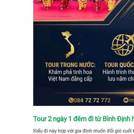
Tour 2 ngày 1 đêm đi từ Bình Định 
Kiểu đi này hợp với gia đình muốn đổi gió cuối 