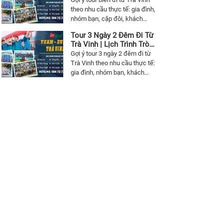
và nghỉ theo kiểu sâu hơn.
theo nhu cầu thực tế: gia đình,
nhóm bạn, cặp đôi, khách
đoàn từ TP. Trà Vinh, Càng
Tour 3 Ngày 2 Đêm Đi Từ
Long, Tiểu Cần, Cầu Kè,
Trà Vinh | Lịch Trình Tròn
Duyên Hải muốn đổi gió và
Hơn, Dễ Chốt, Đáng Đi
Gợi ý tour 3 ngày 2 đêm đi từ
nghỉ dưỡng đúng nghĩa.
Trà Vinh theo nhu cầu thực tế:
gia đình, nhóm bạn, khách
đoàn, doanh nghiệp từ TP. Trà
Vinh, Càng Long, Tiểu Cần,
Cầu Kè, Duyên Hải muốn đi
tròn lịch và có thời gian nghỉ
thật sự.