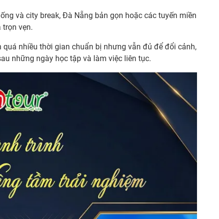
uống và city break, Đà Nẵng bản gọn hoặc các tuyến miền
 trọn vẹn.
quá nhiều thời gian chuẩn bị nhưng vẫn đủ để đổi cảnh,
au những ngày học tập và làm việc liên tục.