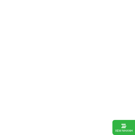
1. Tour 2
XEM NHANH