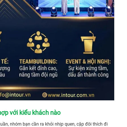
hợp với kiểu khách nào
tuần, nhóm bạn cần ra khỏi nhịp quen, cặp đôi thích đi