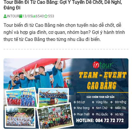
Tour Biển Đi Từ Cao Bằng: Gợi Ý Tuyến Dễ Chốt, Dễ Nghỉ,
Đáng Đi
INTOUR
13/05
6540
553
Tour biển đi từ Cao Bằng nên chọn tuyến nào dễ chốt, dễ
nghỉ và hợp gia đình, cơ quan, nhóm bạn? Gợi ý hành trình
thực tế từ Cao Bằng theo từng nhu cầu đi biển.