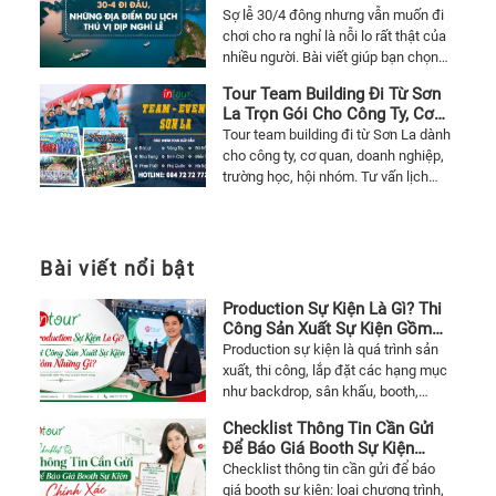
Âu trọn gói.
giác đi nghỉ
Sợ lễ 30/4 đông nhưng vẫn muốn đi
chơi cho ra nghỉ là nỗi lo rất thật của
nhiều người. Bài viết giúp bạn chọn
kiểu tour, nhịp hành trình và điểm đến
Tour Team Building Đi Từ Sơn
phù hợp để bớt chen chúc, bớt mệt
La Trọn Gói Cho Công Ty, Cơ
mà vẫn thấy kỳ nghỉ đáng tiền.
Quan, Đội Nhóm
Tour team building đi từ Sơn La dành
cho công ty, cơ quan, doanh nghiệp,
trường học, hội nhóm. Tư vấn lịch
trình riêng, xe đưa đón, trò chơi, MC,
đạo cụ, gala dinner và chương trình
gắn kết đội nhóm.
Bài viết nổi bật
Production Sự Kiện Là Gì? Thi
Công Sản Xuất Sự Kiện Gồm
Những Gì?
Production sự kiện là quá trình sản
xuất, thi công, lắp đặt các hạng mục
như backdrop, sân khấu, booth,
POSM, cổng chào, photo booth,
Checklist Thông Tin Cần Gửi
decor và không gian sự kiện.
Để Báo Giá Booth Sự Kiện
Chính Xác
Checklist thông tin cần gửi để báo
giá booth sự kiện: loại chương trình,