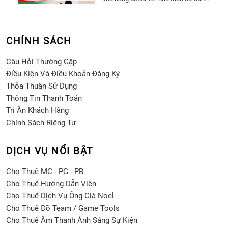
để chọn chất liệu thi công backdrop
sự kiện phù hợp.
CHÍNH SÁCH
Câu Hỏi Thường Gặp
Điều Kiện Và Điều Khoản Đăng Ký
Thỏa Thuận Sử Dụng
Thông Tin Thanh Toán
Tri Ân Khách Hàng
Chính Sách Riêng Tư
DỊCH VỤ NỔI BẬT
Cho Thuê MC - PG - PB
Cho Thuê Hướng Dẫn Viên
Cho Thuê Dịch Vụ Ông Già Noel
Cho Thuê Đồ Team / Game Tools
Cho Thuê Âm Thanh Ánh Sáng Sự Kiện