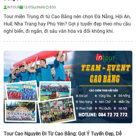
INTOUR
13/05
9686
850
Tour miền Trung đi từ Cao Bằng nên chọn Đà Nẵng, Hội An,
Huế, Nha Trang hay Phú Yên? Gợi ý tuyến đẹp theo nhu cầu
nghỉ biển, đi ngắn, đi sâu văn hóa và đổi không khí.
Tour Cao Nguyên Đi Từ Cao Bằng: Gợi Ý Tuyến Đẹp, Dễ