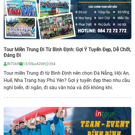
Tour Miền Trung Đi Từ Bình Định: Gợi Ý Tuyến Đẹp, Dễ Chốt,
Đáng Đi
INTOUR
13/05
4208
354
Tour miền Trung đi từ Bình Định nên chọn Đà Nẵng, Hội An,
Huế, Nha Trang hay Phú Yên? Gợi ý tuyến đẹp theo nhu cầu
nghỉ biển, đi ngắn, đi sâu văn hóa và đổi không khí.