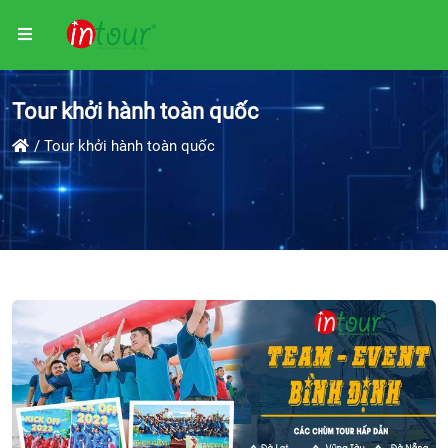
Tour khởi hành toàn quốc
Tour khởi hành toàn quốc