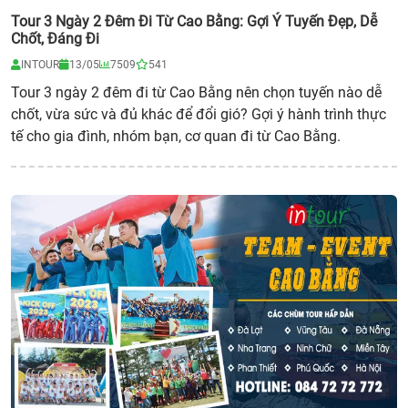
Tour 3 Ngày 2 Đêm Đi Từ Cao Bằng: Gợi Ý Tuyến Đẹp, Dễ
Chốt, Đáng Đi
INTOUR
13/05
7509
541
Tour 3 ngày 2 đêm đi từ Cao Bằng nên chọn tuyến nào dễ
chốt, vừa sức và đủ khác để đổi gió? Gợi ý hành trình thực
tế cho gia đình, nhóm bạn, cơ quan đi từ Cao Bằng.