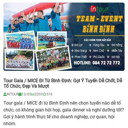
Tour Gala / MICE Đi Từ Bình Định: Gợi Ý Tuyến Dễ Chốt, Dễ
Tổ Chức, Đẹp Và Mượt
INTOUR
13/05
3203
516
Tour gala / MICE đi từ Bình Định nên chọn tuyến nào dễ tổ
chức, có không gian hội họp, gala dinner và nghỉ dưỡng tốt?
Gợi ý hành trình thực tế cho doanh nghiệp, cơ quan, hội
nhóm.