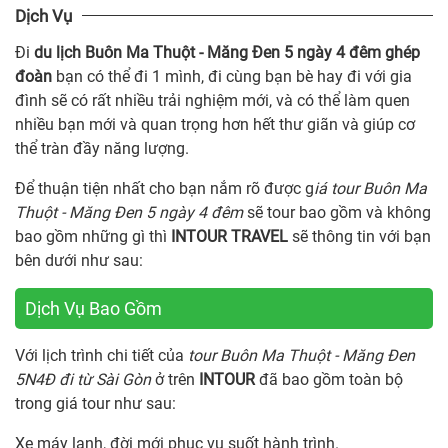
Dịch Vụ
Đi
du lịch Buôn Ma Thuột - Măng Đen 5 ngày 4 đêm ghép
đoàn
bạn có thể đi 1 mình, đi cùng bạn bè hay đi với gia
đình sẽ có rất nhiều trải nghiệm mới, và có thể làm quen
nhiều bạn mới và quan trọng hơn hết thư giãn và giúp cơ
thể tràn đầy năng lượng.
Để thuận tiện nhất cho bạn nắm rõ được g
iá tour Buôn Ma
Thuột - Măng Đen 5 ngày 4 đêm
sẽ tour bao gồm và không
bao gồm những gì thì
INTOUR TRAVEL
sẽ thông tin với bạn
bên dưới như sau:
Dịch Vụ Bao Gồm
Với lịch trình chi tiết của
tour Buôn Ma Thuột - Măng Đen
5N4Đ đi từ Sài Gòn
ở trên
INTOUR
đã bao gồm toàn bộ
trong giá tour như sau:
Xe máy lạnh, đời mới phục vụ suốt hành trình.