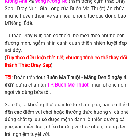
Krông Ana
và
sông Krông Nô
(nằm trong cụm thác Dray
Sap - Dray Nur - Gia Long của Buôn Ma Thuột) ẩn chứa
những huyền thoại về văn hóa, phong tục của đồng bào
M’Nông, Êđê.
Từ thác Dray Nur, bạn có thể đi bộ men theo những con
đường mòn, ngắm nhìn cảnh quan thiên nhiên tuyệt đẹp
nơi đây.
(
Tùy theo điều kiện thời tiết, chương trình có thể thay đổi
thành Thác Dray Sap
)
Tối:
Đoàn trên
tour Buôn Ma Thuột - Măng Đen 5 ngày 4
đêm
dừng chân tại
TP. Buôn Mê Thuột
, nhận phòng nghỉ
ngơi và dùng bữa tối.
Sau đó, là khoảng thời gian tự do khám phá, bạn có thể đi
đến các điểm vui chơi hoặc thưởng thức hương vị cà phê
đúng chất tại xứ sở được mệnh danh là thiên đường cà
phê, với nhiều loại, nhiều hương vị khác nhau, mang đến
trải nghiệm tuyệt vời.