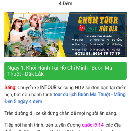
4 Đêm
Ngày 1: Khởi Hành Tại Hồ Chí Minh - Buôn Ma
Thuột - Đắk Lắk
Sáng:
Chuyến xe
INTOUR
sẽ cùng HDV sẽ đón bạn tại điểm
hẹn, bắt đầu hành trình
tour du lịch Buôn Ma Thuột - Măng
Đen 5 ngày 4 đêm
Trên đường đi, xe sẽ dừng chân để mọi người ăn sáng.
Tiếp nối hành trình, trên tuyến đường
quốc lộ 14
, các địa