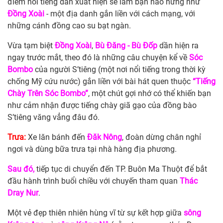
điểm nổi tiếng dần xuất hiện sẽ làm bạn hào hứng như
Đồng Xoài
- một địa danh gắn liền với cách mạng, với
những cánh đồng cao su bạt ngàn.
Vừa tạm biệt
Đồng Xoài
,
Bù Đăng - Bù Đốp
dần hiện ra
ngay trước mắt, theo đó là những câu chuyện kể về
Sóc
Bombo
của người S’tiêng (một nơi nổi tiếng trong thời kỳ
chống Mỹ cứu nước) gắn liền với bài hát quen thuộc
“Tiếng
Chày Trên Sóc Bombo”
, một chút gợi nhớ có thể khiến bạn
như cảm nhận được tiếng chày giã gạo của đồng bào
S’tiêng văng vẳng đâu đó.
Trưa:
Xe lăn bánh đến
Đăk Nông
, đoàn dừng chân nghỉ
ngơi và dùng bữa trưa tại nhà hàng địa phương.
Sau đó,
tiếp tục di chuyển đến TP. Buôn Ma Thuột để bắt
đầu hành trình buổi chiều với chuyến tham quan
Thác
Dray Nur
.
Một vẻ đẹp thiên nhiên hùng vĩ từ sự kết hợp giữa
sông