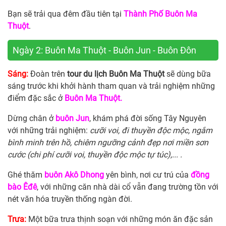
Bạn sẽ trải qua đêm đầu tiên tại
Thành Phố Buôn Ma
Thuột
.
Ngày 2: Buôn Ma Thuột - Buôn Jun - Buôn Đôn
Sáng:
Đoàn trên
tour du lịch Buôn Ma Thuột
sẽ dùng bữa
sáng trước khi khởi hành tham quan và trải nghiệm những
điểm đặc sắc ở
Buôn Ma Thuột.
Dừng chân ở
buôn Jun
, khám phá đời sống Tây Nguyên
với những trải nghiệm:
cưỡi voi, đi thuyền độc mộc, ngắm
bình minh trên hồ, chiêm ngưỡng cảnh đẹp nơi miền sơn
cước (chi phí cưỡi voi, thuyền độc mộc tự túc),... .
Ghé thăm
buôn Akô Dhong
yên bình, nơi cư trú của
đồng
bào Êđê
, với những căn nhà dài cổ vẫn đang trường tồn với
nét văn hóa truyền thống ngàn đời.
Trưa:
Một bữa trưa thịnh soạn với những món ăn đặc sản