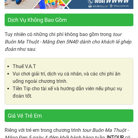
Dịch Vụ Không Bao Gồm
Tuy nhiên có những chi phí không bao gồm trong
tour
Buôn Ma Thuột - Măng Đen 5N4Đ dành cho khách lẻ ghép
đoàn
như sau:
Thuế V.A.T
Vui chơi giải trí, dịch vụ cá nhân, và các chi phí ăn
uống ngoài chương trình.
Tiền Tip cho tài xế và hướng dẫn viên nếu phục vụ
đoàn tốt.
Giá Vé Trẻ Em
Riêng với trẻ em trong chương trình
tour Buôn Ma Thuột -
Măng Đen 5 ngày 4 đêm khởi hành hàng tuần
,
INTOUR
có