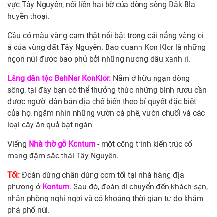
vực Tây Nguyên, nối liền hai bờ của dòng sông Đăk Bla
huyền thoại.
Cầu có màu vàng cam thật nổi bật trong cái nắng vàng oi
ả của vùng đất Tây Nguyên. Bao quanh Kon Klor là những
ngọn núi được bao phủ bởi những nương dâu xanh rì.
Làng dân tộc BahNar KonKlor:
Nằm
ở hữu ngạn dòng
sông, tại đây bạn có thể thưởng thức những bình rượu cần
được người dân bản địa chế biến theo bí quyết đặc biệt
của họ, ngắm nhìn những vườn cà phê, vườn chuối và các
loại cây ăn quả bạt ngàn.
Viếng
Nhà thờ gỗ Kontum
- một công trình kiến trúc cổ
mang đậm sắc thái Tây Nguyên.
Tối:
Đoàn dừng chân dùng cơm tối tại nhà hàng địa
phương ở
Kontum
. Sau đó, đoàn di chuyển đến khách sạn,
nhận phòng nghỉ ngơi và có khoảng thời gian tự do khám
phá phố núi.