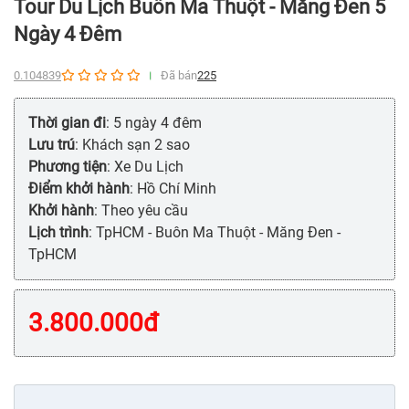
Tour Du Lịch Buôn Ma Thuột - Măng Đen 5
Ngày 4 Đêm
0.104839
Đã bán
225
Thời gian đi
: 5 ngày 4 đêm
Lưu trú
: Khách sạn 2 sao
Phương tiện
: Xe Du Lịch
Điểm khởi hành
: Hồ Chí Minh
Khởi hành
: Theo yêu cầu
Lịch trình
: TpHCM - Buôn Ma Thuột - Măng Đen -
TpHCM
3.800.000
đ