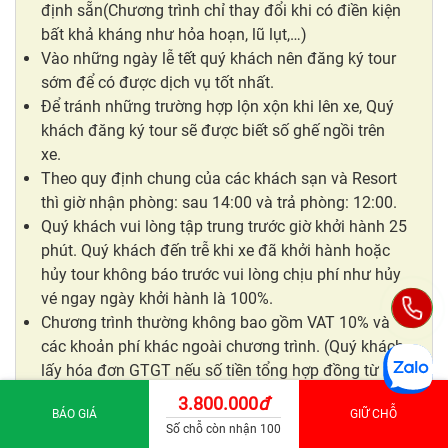
định sẵn(Chương trình chỉ thay đổi khi có điền kiện
bất khả kháng như hỏa hoạn, lũ lụt,…)
Vào những ngày lễ tết quý khách nên đăng ký tour
sớm để có được dịch vụ tốt nhất.
Để tránh những trường hợp lộn xộn khi lên xe, Quý
khách đăng ký tour sẽ được biết số ghế ngồi trên
xe.
Theo quy định chung của các khách sạn và Resort
thì giờ nhận phòng: sau 14:00 và trả phòng: 12:00.
Quý khách vui lòng tập trung trước giờ khởi hành 25
phút. Quý khách đến trễ khi xe đã khởi hành hoặc
hủy tour không báo trước vui lòng chịu phí như hủy
vé ngay ngày khởi hành là 100%.
Chương trình thường không bao gồm VAT 10% và
các khoản phí khác ngoài chương trình. (Quý khách
lấy hóa đơn GTGT nếu số tiền tổng hợp đồng từ 20
triệu trở lên vui lòng chuyển khoản qua tài khoản
3.800.000
đ
BÁO GIÁ
GIỮ CHỖ
của công ty đã đăng ký tại ngân hàng).
Số chỗ còn nhận 100
Quý khách khi đi
tour
Buôn Ma Thuột - Măng Đen 5