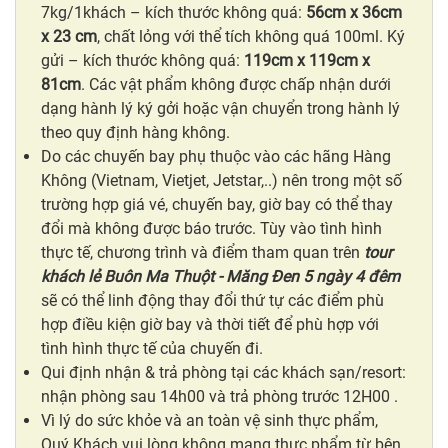
7kg/1khách – kích thước không quá:
56cm x 36cm
x 23 cm
, chất lỏng với thể tích không quá 100ml. Ký
gửi – kích thước không quá:
119cm x 119cm x
81cm
. Các vật phẩm không được chấp nhận dưới
dạng hành lý ký gởi hoặc vận chuyển trong hành lý
theo quy định hàng không.
Do các chuyến bay phụ thuộc vào các hãng Hàng
Không (Vietnam, Vietjet, Jetstar,..) nên trong một số
trường hợp giá vé, chuyến bay, giờ bay có thể thay
đổi mà không được báo trước. Tùy vào tình hình
thực tế, chương trình và điểm tham quan trên
tour
khách lẻ Buôn Ma Thuột - Măng Đen 5 ngày 4 đêm
sẽ có thể linh động thay đổi thứ tự các điểm phù
hợp điều kiện giờ bay và thời tiết để phù hợp với
tình hình thực tế của chuyến đi.
Qui định nhận & trả phòng tại các khách sạn/resort:
nhận phòng sau 14h00 và trả phòng trước 12H00 .
Vì lý do sức khỏe và an toàn vệ sinh thực phẩm,
Quý Khách vui lòng không mang thực phẩm từ bên