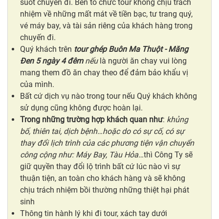
suốt chuyến đi. Bên tổ chức tour không chịu trách
nhiệm về những mất mát về tiền bạc, tư trang quý,
vé máy bay, và tài sản riêng của khách hàng trong
chuyến đi.
Quý khách trên
tour ghép Buôn Ma Thuột - Măng
Đen 5 ngày 4 đêm
nếu
là người ăn chay vui lòng
mang them đồ ăn chay theo để đảm bảo khẩu vị
của mình.
Bất cứ dịch vụ nào trong tour nếu Quý khách không
sử dụng cũng không được hoàn lại.
Trong những trường hợp khách quan như
:
khủng
bố, thiên tai, dịch bệnh…hoặc do có sự cố, có sự
thay đổi lịch trình của các phương tiện vận chuyển
công cộng như: Máy Bay, Tàu Hỏa…
thì Công Ty sẽ
giữ quyền thay đổi lộ trình bất cứ lúc nào vì sự
thuận tiện, an toàn cho khách hàng và sẽ không
chịu trách nhiệm bồi thường những thiệt hại phát
sinh
Thông tin hành lý khi đi tour, xách tay dưới