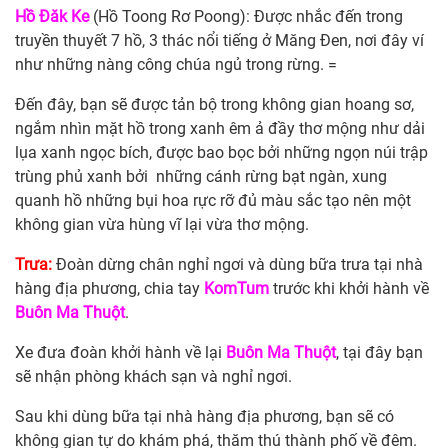
Hồ Đăk Ke
(Hồ Toong Rơ Poong): Được nhắc đến trong
truyền thuyết 7 hồ, 3 thác nổi tiếng ở Măng Đen, nơi đây ví
như những nàng công chúa ngủ trong rừng. =
Đến đây, bạn sẽ được tản bộ trong không gian hoang sơ,
ngắm nhìn mặt hồ trong xanh êm ả đầy thơ mộng như dải
lụa xanh ngọc bích, được bao bọc bởi những ngọn núi trập
trùng phủ xanh bởi những cánh rừng bạt ngàn, xung
quanh hồ những bụi hoa rực rỡ đủ màu sắc tạo nên một
không gian vừa hùng vĩ lại vừa thơ mộng.
Trưa:
Đoàn dừng chân nghỉ ngơi và dùng bữa trưa tại nhà
hàng địa phương, chia tay
KomTum
trước khi khởi hành về
Buôn Ma Thuột
.
Xe đưa đoàn khởi hành về lại
Buôn Ma Thuột
, tại đây bạn
sẽ nhận phòng khách sạn và nghỉ ngơi.
Sau khi dùng bữa tại nhà hàng địa phương, bạn sẽ có
không gian tự do khám phá, thăm thú thành phố về đêm.