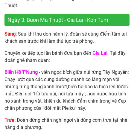
Thuột.
Ngày 3: Buôn Ma Thuột - Gia Lai - Kon Tum
Sáng:
Sau khi thu dọn hành lý, đoàn sẽ dùng điểm tâm tại
khách sạn trước khi làm thủ tục trả phòng.
Chuyến xe tiếp tục lăn bánh đưa bạn đến
Gia Lai
. Tại đây,
đoàn ghé tham quan:
Biển Hồ T’Nưng
- viên ngọc bích giữa núi rừng Tây Nguyên:
Chạy lướt qua các cung đường quanh co lãng mạn với
những rừng thông xanh mướt,biển hồ bao la hiện lên trước
mắt. Đến nơi "Hồ tựa núi, núi tựa mây", non nước hữu tình
hồ xanh trong vắt, khiến du khách đắm chìm trong vẻ đẹp
chân phương của "đôi mắt Pleiku" này.
Trưa:
Đoàn dừng chân nghỉ ngơi và dùng cơm trưa tại nhà
hàng địa phương.