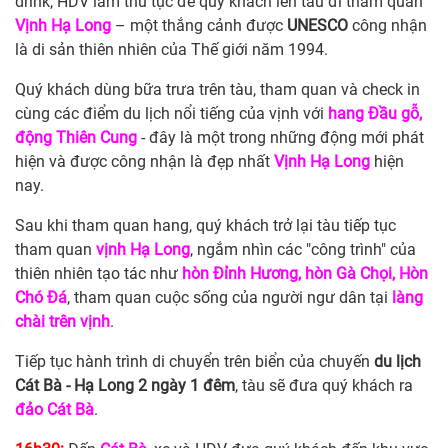
drink, HDV làm thủ tục để quý khách lên tàu đi tham quan
Vịnh Hạ Long
– một thắng cảnh được
UNESCO
công nhận
là di sản thiên nhiên của Thế giới năm 1994.
Quý khách dùng bữa trưa trên tàu, tham quan và check in
cùng các điểm du lịch nổi tiếng của vịnh với
hang Đầu gỗ,
động Thiên Cung
- đây là một trong những động mới phát
hiện và được công nhận là đẹp nhất
Vịnh Hạ Long
hiện
nay.
Sau khi tham quan hang, quý khách trở lại tàu tiếp tục
tham quan
vịnh Hạ Long
, ngắm nhìn các "công trình" của
thiên nhiên tạo tác như
hòn Đỉnh Hương, hòn Gà Chọi, Hòn
Chó Đá
, tham quan cuộc sống của người ngư dân tại
làng
chài trên vịnh
.
Tiếp tục hành trình di chuyển trên biển của chuyến
du lịch
Cát Bà - Hạ Long 2 ngày 1 đêm
, tàu sẽ đưa quý khách ra
đảo Cát Bà
.