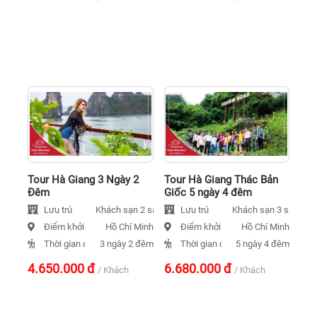
Tour Hà Giang 3 Ngày 2
Tour Hà Giang Thác Bản
Đêm
Giốc 5 ngày 4 đêm
Lưu trú
Lưu trú
Khách sạn 2 sao
Khách sạn 3 sao
Điểm khởi hành
Điểm khởi hành
Hồ Chí Minh
Hồ Chí Minh
Thời gian đi
Thời gian đi
3 ngày 2 đêm
5 ngày 4 đêm
4.650.000
đ
6.680.000
đ
/ Khách
/ Khách