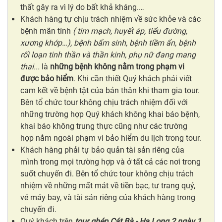
thất gây ra vì lý do bất khả kháng.…
Khách hàng tự chịu trách nhiệm về sức khỏe và các
bệnh mãn tính
( tim mạch, huyết áp, tiểu đường,
xương khớp…), bệnh bẩm sinh, bệnh tiềm ẩn, bệnh
rối loạn tinh thần và thần kinh, phụ nữ đang mang
thai...
là
những bệnh không nằm trong phạm vi
được bảo hiểm
. Khi cần thiết Quý khách phải viết
cam kết về bệnh tật của bản thân khi tham gia tour.
Bên tổ chức tour không chịu trách nhiệm đối với
những trường hợp Quý khách không khai báo bệnh,
khai báo không trung thực cũng như các trường
hợp nằm ngoài phạm vi bảo hiểm du lịch trong tour.
Khách hàng phải tự bảo quản tài sản riêng của
mình trong mọi trường hợp và ở tất cả các nơi trong
suốt chuyến đi. Bên tổ chức tour không chịu trách
nhiệm về những mất mát về tiền bạc, tư trang quý,
vé máy bay, và tài sản riêng của khách hàng trong
chuyến đi.
Quý khách trên
tour ghép Cát Bà - Hạ Long 2 ngày 1