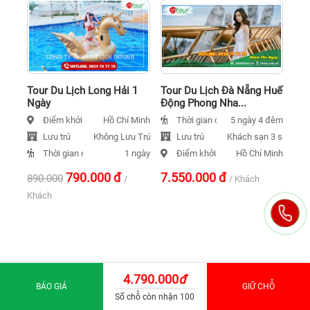
Tour Du Lịch Long Hải 1
Tour Du Lịch Đà Nẵng Huế
Ngày
Động Phong Nha...
Điểm khởi hành
Thời gian đi
Hồ Chí Minh
5 ngày 4 đêm
Lưu trú
Lưu trú
Không Lưu Trú
Khách sạn 3 sao
Thời gian đi
Điểm khởi hành
1 ngày
Hồ Chí Minh
790.000
đ
7.550.000
đ
890.000
/
/ Khách
Khách
4.790.000
đ
BÁO GIÁ
GIỮ CHỖ
Số chỗ còn nhận 100