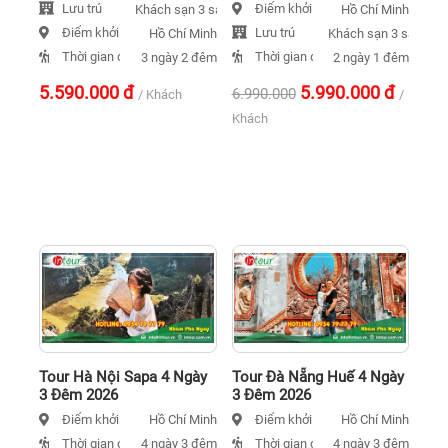
Lưu trú
Điểm khởi hành
Khách sạn 3 sao
Hồ Chí Minh
Điểm khởi hành
Lưu trú
Hồ Chí Minh
Khách sạn 3 sao
Thời gian đi
Thời gian đi
3 ngày 2 đêm
2 ngày 1 đêm
5.590.000
đ
5.990.000
đ
6.990.000
/ Khách
/
Khách
Tour Hà Nội Sapa 4 Ngày
Tour Đà Nẵng Huế 4 Ngày
3 Đêm 2026
3 Đêm 2026
Điểm khởi hành
Điểm khởi hành
Hồ Chí Minh
Hồ Chí Minh
Thời gian đi
Thời gian đi
4 ngày 3 đêm
4 ngày 3 đêm