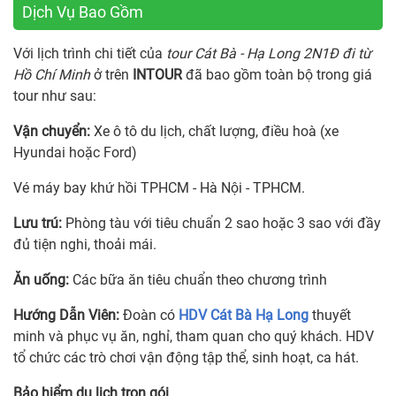
Dịch Vụ Bao Gồm
Với lịch trình chi tiết của
tour Cát Bà - Hạ Long 2N1Đ đi từ
Hồ Chí Minh
ở trên
INTOUR
đã bao gồm toàn bộ trong giá
tour như sau:
Vận chuyển:
Xe ô tô du lịch, chất lượng, điều hoà (xe
Hyundai hoặc Ford)
Vé máy bay khứ hồi TPHCM - Hà Nội - TPHCM.
Lưu trú:
Phòng tàu với tiêu chuẩn 2 sao hoặc 3 sao với đầy
đủ tiện nghi, thoải mái.
Ăn uống:
Các bữa ăn tiêu chuẩn theo chương trình
Hướng Dẫn Viên
:
Đoàn có
HDV Cát Bà Hạ Long
thuyết
minh và phục vụ ăn, nghỉ, tham quan cho quý khách. HDV
tổ chức các trò chơi vận động tập thể, sinh hoạt, ca hát.
Bảo hiểm du lịch trọn gói