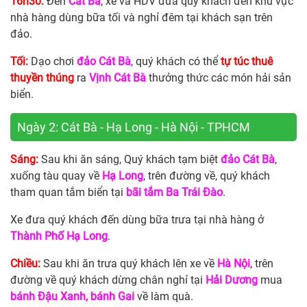
16h30:
Đến
Cát Bà
, xe và HDV đưa quý khách đến khu vực
nhà hàng dùng bữa tối và nghỉ đêm tại khách sạn trên
đảo.
Tối:
Dạo chơi
đảo Cát Bà
, quý khách có thể
tự túc thuê
thuyền thúng
ra
Vịnh Cát Bà
thưởng thức các món hải sản
biển.
Ngày 2: Cát Bà - Hạ Long - Hà Nội - TPHCM
Sáng:
Sau khi ăn sáng, Quý khách tạm biệt
đảo Cát Bà
,
xuống tàu quay về
Hạ Long
, trên đường về, quý khách
tham quan tắm biển tại
bãi tắm Ba Trái Đào
.
Xe đưa quý khách đến dùng bữa trưa tại nhà hàng ở
Thành Phố Hạ Long
.
Chiều:
Sau khi ăn trưa quý khách lên xe về
Hà Nội
, trên
đường về quý khách dừng chân nghỉ tại
Hải Dương
mua
bánh Đậu Xanh, bánh Gai
về làm quà.