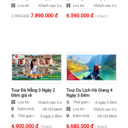
Lưu trú
Lưu trú
Khách sạn 3 sao
Khách sạn 3 sao
7.890.000
đ
6.590.000
đ
7.990.000
/ Khách
Tour Đà Nẵng 3 Ngày 2
Tour Du Lịch Hà Giang 4
Đêm giá rẻ
Ngày 3 Đêm
Lưu trú
Thời gian đi
Khách sạn 3 sao
4 ngày 3 đêm
Điểm khởi hành
Lưu trú
Hồ Chí Minh
Khách sạn 3 sao
Thời gian đi
Điểm khởi hành
3 ngày 2 đêm
Hồ Chí Minh
4.900.000
đ
6.680.000
đ
/ Khách
/ Khách