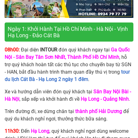
Ngày 1: Khởi Hành Tại Hồ Chí Minh - Hà Nội - Vịnh
Hạ Long - Đảo Cát Bà
08h00:
Đại diện
INTOUR
đón quý khách ngay tại
Ga Quốc
Nội - Sân Bay Tân Sơn Nhất, Thành Phố Hồ Chí Minh
, hỗ
trợ quý khách hoàn tất các thủ tục cho chuyến bay từ SGN
- HAN, bắt đầu hành trình tham quan đầy thú vị trong
tour
du lịch Cát Bà - Hạ Long 2 ngày 1 đêm
.
Xe và hướng dẫn viên đón quý khách tại
Sân Bay Nội Bài -
Hà Nội
, sắp xếp và khởi hành đi về
Hạ Long - Quảng Ninh
.
Trên đường đi, xe dừng chân tại
thành phố Hải Dương
để
quý du khách nghỉ ngơi, thưởng thức bữa sáng.
11h30:
Đến
Hạ Long
, quý khách nghỉ ngơi dùng welcome