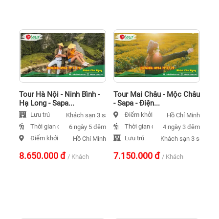
Tour Hà Nội - Ninh Bình -
Tour Mai Châu - Mộc Châu
Hạ Long - Sapa...
- Sapa - Điện...
Lưu trú
Điểm khởi hành
Khách sạn 3 sao
Hồ Chí Minh
Thời gian đi
Thời gian đi
6 ngày 5 đêm
4 ngày 3 đêm
Điểm khởi hành
Lưu trú
Hồ Chí Minh
Khách sạn 3 sao
8.650.000
đ
7.150.000
đ
/ Khách
/ Khách