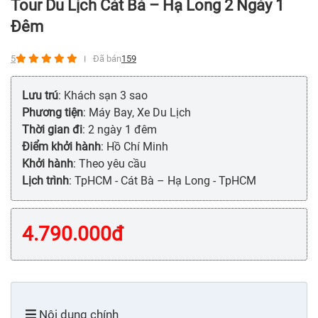
Tour Du Lịch Cát Bà – Hạ Long 2 Ngày 1
Đêm
5
Đã bán
159
Lưu trú
: Khách sạn 3 sao
Phương tiện
: Máy Bay, Xe Du Lịch
Thời gian đi
: 2 ngày 1 đêm
Điểm khởi hành
: Hồ Chí Minh
Khởi hành
: Theo yêu cầu
Lịch trình
: TpHCM - Cát Bà – Hạ Long - TpHCM
4.790.000
đ
Nội dung chính