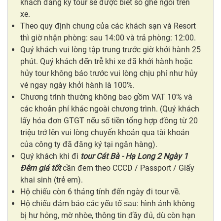
khách đăng ký tour sẽ được biết số ghế ngồi trên
xe.
Theo quy định chung của các khách sạn và Resort
thì giờ nhận phòng: sau 14:00 và trả phòng: 12:00.
Quý khách vui lòng tập trung trước giờ khởi hành 25
phút. Quý khách đến trễ khi xe đã khởi hành hoặc
hủy tour không báo trước vui lòng chịu phí như hủy
vé ngay ngày khởi hành là 100%.
Chương trình thường không bao gồm VAT 10% và
các khoản phí khác ngoài chương trình. (Quý khách
lấy hóa đơn GTGT nếu số tiền tổng hợp đồng từ 20
triệu trở lên vui lòng chuyển khoản qua tài khoản
của công ty đã đăng ký tại ngân hàng).
Quý khách khi đi
tour
Cát Bà - Hạ Long 2 Ngày 1
Đêm giá tốt
cần đem theo CCCD / Passport / Giấy
khai sinh (trẻ em).
Hộ chiếu còn 6 tháng tính đến ngày đi tour về.
Hộ chiếu đảm bảo các yếu tố sau: hình ảnh không
bị hư hỏng, mờ nhòe, thông tin đầy đủ, dù còn hạn