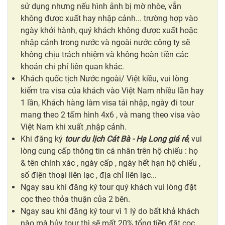
sử dụng nhưng nếu hình ảnh bị mờ nhòe, vẫn
không được xuất hay nhập cảnh... trường hợp vào
ngày khởi hành, quý khách không được xuất hoặc
nhập cảnh trong nước và ngoài nước công ty sẽ
không chịu trách nhiệm và không hoàn tiền các
khoản chi phí liên quan khác.
Khách quốc tịch Nước ngoài/ Việt kiều, vui lòng
kiểm tra visa của khách vào Việt Nam nhiều lần hay
1 lần, Khách hàng làm visa tái nhập, ngày đi tour
mang theo 2 tấm hình 4x6 , và mang theo visa vào
Việt Nam khi xuất ,nhập cảnh.
Khi đăng ký
tour du lịch Cát Bà - Hạ Long giá rẻ
, vui
lòng cung cấp thông tin cá nhân trên hộ chiếu : họ
& tên chính xác , ngày cấp , ngày hết hạn hộ chiếu ,
số điện thoại liên lạc , địa chỉ liên lạc...
Ngay sau khi đăng ký tour quý khách vui lòng đặt
cọc theo thỏa thuận của 2 bên.
Ngay sau khi đăng ký tour vì 1 lý do bất khả khách
nào mà hủy tour thì sẽ mất 20% tổng tiền đặt cọc.