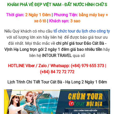
KHÁM PHÁ VẺ ĐẸP VIỆT NAM - ĐẤT NƯỚC HÌNH CHỮ S
Thời gian:
2 Ngày 1 Đêm
|
Phương Tiện:
bằng máy bay +
xe ô tô
|
Khách sạn:
3 sao
Nếu Quý khách có nhu cầu
tổ chức tour du lịch cho công ty
với số lượng lớn xin hãy liên hệ để được báo giá tour ưu
đãi nhất. Mọi thắc mắc về
chi phí giá tour Đảo Cát Bà -
Vịnh Hạ Long trọn gói 2 ngày 1 đêm giá bao nhiêu tiền
hãy
liên hệ
INTOUR TRAVEL
qua số
HOTLINE Viber / Zalo / Whatsapp: (+84) 979 655 373 |
(+84) 84 72 72 772
Lịch Trình Chi Tiết Tour Cát Bà - Hạ Long 2 Ngày 1 Đêm