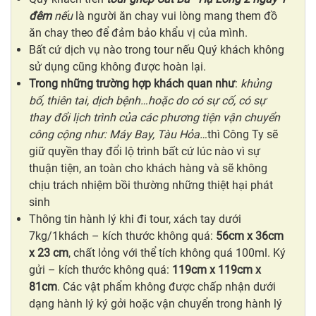
đêm
nếu
là người ăn chay vui lòng mang them đồ
ăn chay theo để đảm bảo khẩu vị của mình.
Bất cứ dịch vụ nào trong tour nếu Quý khách không
sử dụng cũng không được hoàn lại.
Trong những trường hợp khách quan như
:
khủng
bố, thiên tai, dịch bệnh…hoặc do có sự cố, có sự
thay đổi lịch trình của các phương tiện vận chuyển
công cộng như: Máy Bay, Tàu Hỏa…
thì Công Ty sẽ
giữ quyền thay đổi lộ trình bất cứ lúc nào vì sự
thuận tiện, an toàn cho khách hàng và sẽ không
chịu trách nhiệm bồi thường những thiệt hại phát
sinh
Thông tin hành lý khi đi tour, xách tay dưới
7kg/1khách – kích thước không quá:
56cm x 36cm
x 23 cm
, chất lỏng với thể tích không quá 100ml. Ký
gửi – kích thước không quá:
119cm x 119cm x
81cm
. Các vật phẩm không được chấp nhận dưới
dạng hành lý ký gởi hoặc vận chuyển trong hành lý