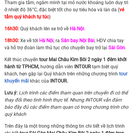
Tham gia tắm, ngâm mình tại mỏ nước khoáng luôn duy trì
ở nhiệt độ 36°C, đặc biệt tốt cho sự tiêu hóa và làn da (
vé
tắm quý khách tự túc
)
16h30:
Quý khách lên xe trở về
Hà Nội
.
18h30:
Xe về tới
Hà Nội
, ra
Sân bay Nội Bài
, HDV chia tay
và hỗ trợ đoàn làm thủ tục cho chuyến bay trở lại
Sài Gòn
.
Kết thúc chuyến
tour Mai Châu Kim Bôi 2 ngày 1 đêm khởi
hành từ TPHCM,
hướng dẫn viên
INTOUR
tạm biệt quý
khách, hẹn gặp lại Quý khách trên những chương trình
tour
khuyến mãi
khác của
INTOUR.
Lưu ý:
Lịch trình các điểm tham quan trên chuyến đi có thể
thay đổi theo tình hình thực tế. Nhưng INTOUR vẫn đảm
bảo đầy đủ các điểm tham quan có trong chương trình cho
quý khách
Trên đây là một trong những thông tin chi tiết về lịch trình