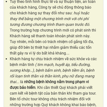
Tuỳ theo tình hình thực tế và sự thuận tiện, an toàn
của khách hàng, Công ty sẽ chủ động thông báo
cho khách hàng sự thay đổi như sau:
huỷ hoặc
thay thế bằng một chương trình mới với chi phí
tương đương chương trình tham quan trước đó
.
Trong trường hợp chương trình mới có phát sinh thì
Khách hàng sẽ thanh toán khoản phát sinh này.
Tuy nhiên, mỗi bên có trách nhiệm cố gắng tối đa,
giúp đỡ bên bị thiệt hại nhằm giảm thiểu các tổn
thất gây ra vì lý do bất khả kháng.…
Khách hàng tự chịu trách nhiệm về sức khỏe và các
bệnh mãn tính
( tim mạch, huyết áp, tiểu đường,
xương khớp…), bệnh bẩm sinh, bệnh tiềm ẩn, bệnh
rối loạn tinh thần và thần kinh, phụ nữ đang mang
thai...
là
những bệnh không nằm trong phạm vi
được bảo hiểm
. Khi cần thiết Quý khách phải viết
cam kết về bệnh tật của bản thân khi tham gia tour.
Bên tổ chức tour không chịu trách nhiệm đối với
những trường hợp Quý khách không khai báo bệnh,