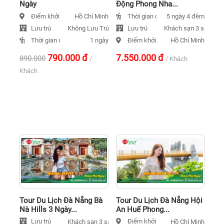
Ngày
Động Phong Nha...
Điểm khởi hành
Thời gian đi
Hồ Chí Minh
5 ngày 4 đêm
Lưu trú
Lưu trú
Không Lưu Trú
Khách sạn 3 sao
Thời gian đi
Điểm khởi hành
1 ngày
Hồ Chí Minh
790.000
đ
7.550.000
đ
890.000
/
/ Khách
Khách
Tour Du Lịch Đà Nẵng Bà
Tour Du Lịch Đà Nẵng Hội
Nà Hills 3 Ngày...
An Huế Phong...
Lưu trú
Điểm khởi hành
Khách sạn 3 sao
Hồ Chí Minh