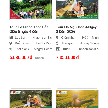
Tour Hà Giang Thác Bản
Tour Hà Nội Sapa 4 Ngày
Giốc 5 ngày 4 đêm
3 Đêm 2026
Lưu trú
Điểm khởi hành
Khách sạn 3 sao
Hồ Chí Minh
Điểm khởi hành
Thời gian đi
Hồ Chí Minh
4 ngày 3 đêm
Thời gian đi
Lưu trú
5 ngày 4 đêm
Khách sạn 3 sao
6.680.000
đ
7.350.000
đ
/ Khách