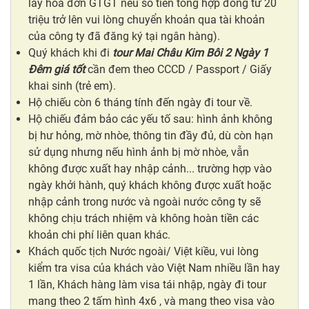
lấy hóa đơn GTGT nếu số tiền tổng hợp đồng từ 20
triệu trở lên vui lòng chuyển khoản qua tài khoản
của công ty đã đăng ký tại ngân hàng).
Quý khách khi đi
tour
Mai Châu Kim Bôi 2 Ngày 1
Đêm giá tốt
cần đem theo CCCD / Passport / Giấy
khai sinh (trẻ em).
Hộ chiếu còn 6 tháng tính đến ngày đi tour về.
Hộ chiếu đảm bảo các yếu tố sau: hình ảnh không
bị hư hỏng, mờ nhòe, thông tin đầy đủ, dù còn hạn
sử dụng nhưng nếu hình ảnh bị mờ nhòe, vẫn
không được xuất hay nhập cảnh... trường hợp vào
ngày khởi hành, quý khách không được xuất hoặc
nhập cảnh trong nước và ngoài nước công ty sẽ
không chịu trách nhiệm và không hoàn tiền các
khoản chi phí liên quan khác.
Khách quốc tịch Nước ngoài/ Việt kiều, vui lòng
kiểm tra visa của khách vào Việt Nam nhiều lần hay
1 lần, Khách hàng làm visa tái nhập, ngày đi tour
mang theo 2 tấm hình 4x6 , và mang theo visa vào