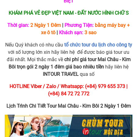
BIỆT
KHÁM PHÁ VẺ ĐẸP VIỆT NAM - ĐẤT NƯỚC HÌNH CHỮ S
Thời gian:
2 Ngày 1 Đêm
|
Phương Tiện:
bằng máy bay +
xe ô tô
|
Khách sạn:
3 sao
Nếu Quý khách có nhu cầu
tổ chức tour du lịch cho công ty
với số lượng lớn xin hãy liên hệ để được báo giá tour ưu
đãi nhất. Mọi thắc mắc về
chi phí giá tour Mai Châu - Kim
Bôi trọn gói 2 ngày 1 đêm giá bao nhiêu tiền
hãy liên hệ
INTOUR TRAVEL
qua số
HOTLINE Viber / Zalo / Whatsapp: (+84) 979 655 373 |
(+84) 84 72 72 772
Lịch Trình Chi Tiết Tour Mai Châu - Kim Bôi 2 Ngày 1 Đêm