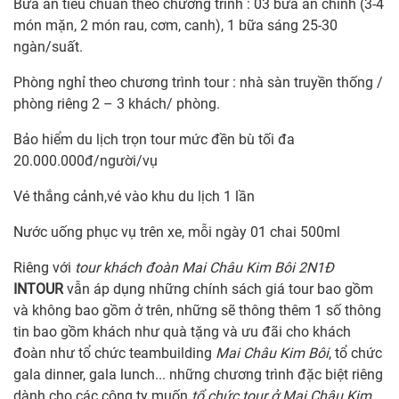
Bữa ăn tiêu chuẩn theo chương trình : 03 bữa ăn chính (3-4
món mặn, 2 món rau, cơm, canh), 1 bữa sáng 25-30
ngàn/suất.
Phòng nghỉ theo chương trình tour : nhà sàn truyền thống /
phòng riêng 2 – 3 khách/ phòng.
Bảo hiểm du lịch trọn tour mức đền bù tối đa
20.000.000đ/người/vụ
Vé thắng cảnh,vé vào khu du lịch 1 lần
Nước uống phục vụ trên xe, mỗi ngày 01 chai 500ml
Riêng với
tour khách đoàn Mai Châu Kim Bôi 2N1Đ
INTOUR
vẫn áp dụng những chính sách giá tour bao gồm
và không bao gồm ở trên, những sẽ thông thêm 1 số thông
tin bao gồm khách như quà tặng và ưu đãi cho khách
đoàn như tổ chức teambuilding
Mai Châu Kim Bôi
, tổ chức
gala dinner, gala lunch... những chương trình đặc biệt riêng
dành cho các công ty muốn
tổ chức tour ở Mai Châu Kim