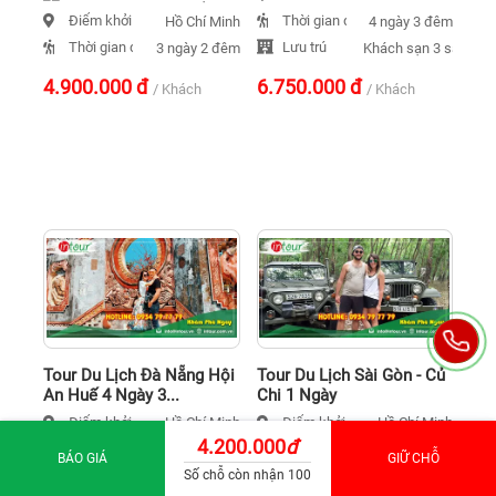
Điểm khởi hành
Thời gian đi
Hồ Chí Minh
4 ngày 3 đêm
Thời gian đi
Lưu trú
3 ngày 2 đêm
Khách sạn 3 sao
4.900.000
đ
6.750.000
đ
/ Khách
/ Khách
Tour Du Lịch Đà Nẵng Hội
Tour Du Lịch Sài Gòn - Củ
An Huế 4 Ngày 3...
Chi 1 Ngày
Điểm khởi hành
Điểm khởi hành
Hồ Chí Minh
Hồ Chí Minh
4.200.000
đ
Thời gian đi
Lưu trú
4 ngày 3 đêm
Không Lưu Trú
BÁO GIÁ
GIỮ CHỖ
Lưu trú
Thời gian đi
Số chỗ còn nhận 100
Khách sạn 3 sao
1 ngày