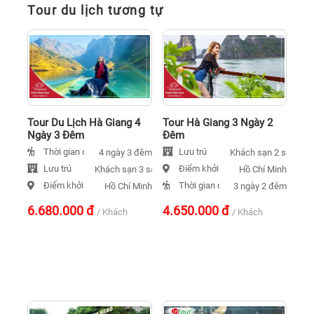
Tour du lịch tương tự
Tour Du Lịch Hà Giang 4
Tour Hà Giang 3 Ngày 2
Ngày 3 Đêm
Đêm
Thời gian đi
Lưu trú
4 ngày 3 đêm
Khách sạn 2 sao
Lưu trú
Điểm khởi hành
Khách sạn 3 sao
Hồ Chí Minh
Điểm khởi hành
Thời gian đi
Hồ Chí Minh
3 ngày 2 đêm
6.680.000
đ
4.650.000
đ
/ Khách
/ Khách