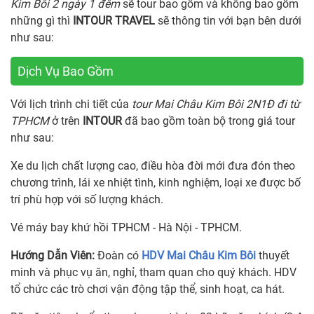
Kim Bôi 2 ngày 1 đêm
sẽ tour bao gồm và không bao gồm
những gì thì
INTOUR TRAVEL
sẽ thông tin với bạn bên dưới
như sau:
Dịch Vụ Bao Gồm
Với lịch trình chi tiết của
tour Mai Châu Kim Bôi 2N1Đ đi từ
TPHCM
ở trên
INTOUR
đã bao gồm toàn bộ trong giá tour
như sau:
Xe du lịch chất lượng cao, điều hòa đời mới đưa đón theo
chương trình, lái xe nhiệt tình, kinh nghiệm, loại xe được bố
trí phù hợp với số lượng khách.
Vé máy bay khứ hồi TPHCM - Hà Nội - TPHCM.
Hướng Dẫn Viên
:
Đoàn có
HDV Mai Châu Kim Bôi
thuyết
minh và phục vụ ăn, nghỉ, tham quan cho quý khách. HDV
tổ chức các trò chơi vận động tập thể, sinh hoạt, ca hát.