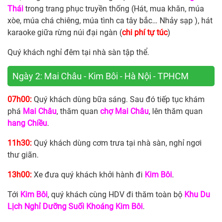
Thái
trong trang phục truyền thống (Hát, mua khăn, múa
xòe, múa chá chiêng, múa tình ca tây bắc… Nhảy sạp ), hát
karaoke giữa rừng núi đại ngàn (
chi phí tự túc
)
Quý khách nghỉ đêm tại nhà sàn tập thể.
Ngày 2: Mai Châu - Kim Bôi - Hà Nội - TPHCM
07h00:
Quý khách dùng bữa sáng. Sau đó tiếp tục khám
phá
Mai Châu
, thăm quan
chợ Mai Châu
, lên thăm quan
hang Chiều
.
11h30:
Quý khách dùng cơm trưa tại nhà sàn, nghỉ ngơi
thư giãn.
13h00:
Xe đưa quý khách khởi hành đi
Kim Bôi
.
Tới
Kim Bôi
, quý khách cùng HDV đi thăm toàn bộ
Khu Du
Lịch Nghỉ Dưỡng Suối Khoáng Kim Bôi
.