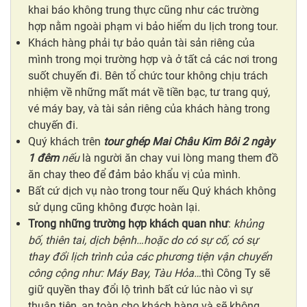
khai báo không trung thực cũng như các trường
hợp nằm ngoài phạm vi bảo hiểm du lịch trong tour.
Khách hàng phải tự bảo quản tài sản riêng của
mình trong mọi trường hợp và ở tất cả các nơi trong
suốt chuyến đi. Bên tổ chức tour không chịu trách
nhiệm về những mất mát về tiền bạc, tư trang quý,
vé máy bay, và tài sản riêng của khách hàng trong
chuyến đi.
Quý khách trên
tour ghép Mai Châu Kim Bôi 2 ngày
1 đêm
nếu
là người ăn chay vui lòng mang them đồ
ăn chay theo để đảm bảo khẩu vị của mình.
Bất cứ dịch vụ nào trong tour nếu Quý khách không
sử dụng cũng không được hoàn lại.
Trong những trường hợp khách quan như
:
khủng
bố, thiên tai, dịch bệnh…hoặc do có sự cố, có sự
thay đổi lịch trình của các phương tiện vận chuyển
công cộng như: Máy Bay, Tàu Hỏa…
thì Công Ty sẽ
giữ quyền thay đổi lộ trình bất cứ lúc nào vì sự
thuận tiện, an toàn cho khách hàng và sẽ không