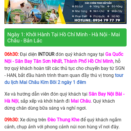
Ngày 1: Khởi Hành Tại Hồ Chí Minh - Hà Nội - Mai
Châu - Bản Lác
06h30:
Đại diện
INTOUR
đón quý khách ngay tại
Ga Quốc
Nội - Sân Bay Tân Sơn Nhất, Thành Phố Hồ Chí Minh
, hỗ
trợ quý khách hoàn tất các thủ tục cho chuyến bay từ SGN
- HAN, bắt đầu hành trình tham quan đầy thú vị trong
tour
du lịch Mai Châu Kim Bôi 2 ngày 1 đêm
Xe và hướng dẫn viên đón quý khách tại
Sân Bay Nội Bài -
Hà Nội
, sắp xếp và khởi hành đi
Mai Châu
. Quý khách
dừng chân dùng bữa sáng và nghỉ ngơi.
09h30:
Xe dừng trên
Đèo Thung Khe
để quý khách ngắm
cảnh, chụp ảnh với phong cảnh núi non hùng vĩ nơi đây.