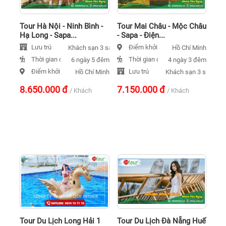
Tour Hà Nội - Ninh Bình -
Tour Mai Châu - Mộc Châu
Hạ Long - Sapa...
- Sapa - Điện...
Lưu trú
Điểm khởi hành
Khách sạn 3 sao
Hồ Chí Minh
Thời gian đi
Thời gian đi
6 ngày 5 đêm
4 ngày 3 đêm
Điểm khởi hành
Lưu trú
Hồ Chí Minh
Khách sạn 3 sao
8.650.000
đ
7.150.000
đ
/ Khách
/ Khách
Tour Du Lịch Long Hải 1
Tour Du Lịch Đà Nẵng Huế