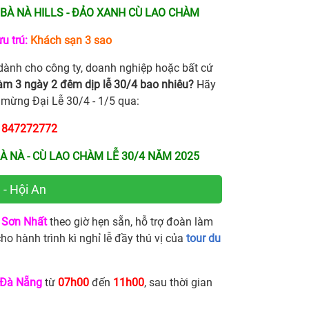
 BÀ NÀ HILLS - ĐẢO XANH CÙ LAO CHÀM
u trú:
Khách sạn 3 sao
ành cho công ty, doanh nghiệp hoặc bất cứ
hàm 3 ngày 2 đêm dịp lễ 30/4 bao nhiêu?
Hãy
mừng Đại Lễ 30/4 - 1/5 qua:
) 847272772
BÀ NÀ - CÙ LAO CHÀM LỄ 30/4 NĂM 2025
 - Hội An
 Sơn Nhất
theo giờ hẹn sẵn, hỗ trợ đoàn làm
ho hành trình kì nghỉ lễ đầy thú vị của
tour du
 Đà Nẵng
từ
07h00
đến
11h00
, sau thời gian