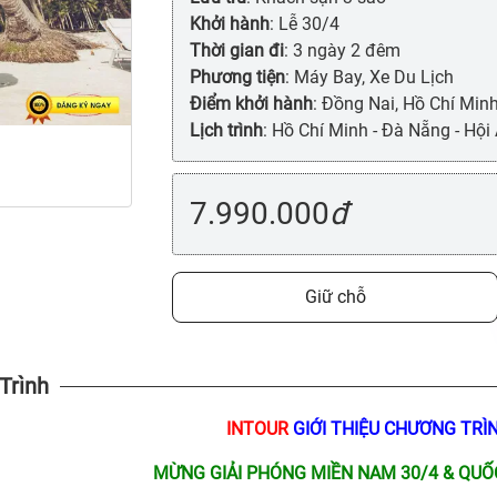
Khởi hành
: Lễ 30/4
Thời gian đi
: 3 ngày 2 đêm
Phương tiện
: Máy Bay, Xe Du Lịch
Điểm khởi hành
: Đồng Nai, Hồ Chí Min
Lịch trình
: Hồ Chí Minh - Đà Nẵng - Hội
7.990.000
đ
Giữ chỗ
 Trình
INTOUR
GIỚI THIỆU CHƯƠNG TRÌ
MỪNG GIẢI PHÓNG MIỀN NAM 30/4 & QUỐ