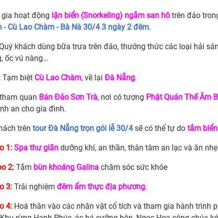
gia hoạt động
lặn biển (Snorkeling) ngắm san hô
trên đảo tron
n - Cù Lao Chàm - Bà Nà 30/4 3 ngày 2 đêm
.
Quý khách dùng bữa trưa trên đảo, thưởng thức các loại hải sản
, ốc vú nàng…
:
Tạm biệt
Cù Lao Chàm
, về lại
Đà Nẵng
.
 tham quan
Bán Đảo Sơn Trà
, nơi có tượng
Phật Quán Thế Âm B
nh an cho gia đình.
hách trên
tour Đà Nẵng trọn gói lễ 30/4
sẽ có thể tự do
tắm biể
 1:
Spa thư giãn
dưỡng khí, an thần, thân tâm an lạc và ăn nhẹ
o 2:
Tắm
bùn khoáng Galina
chăm sóc sức khỏe
 3:
Trải nghiệm
đêm ẩm thực địa phương
.
 4:
Hoá thân vào các nhân vật cổ tích và tham gia hành trình 
 Khu rừng Hạnh Phúc, ác bá cưỡng hôn, Ngọc Hoa công chúa ké