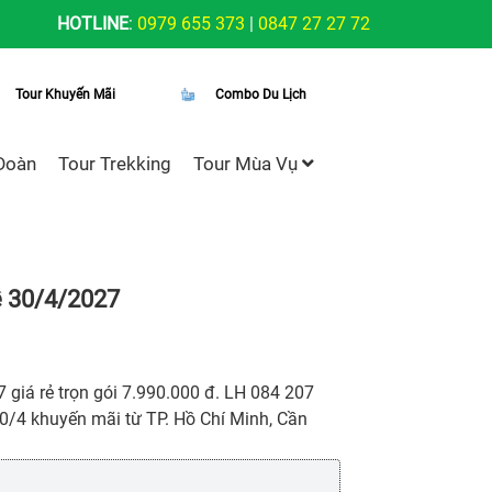
HOTLINE
:
0979 655 373
|
0847 27 27 72
Tour Khuyến Mãi
Combo Du Lịch
Đoàn
Tour Trekking
Tour Mùa Vụ
ễ 30/4/2027
giá rẻ trọn gói 7.990.000 đ. LH 084 207
 30/4 khuyến mãi từ TP. Hồ Chí Minh, Cần