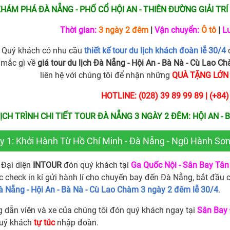
HÁM PHÁ ĐÀ NẴNG - PHỐ CỔ HỘI AN - THIÊN ĐƯỜNG GIẢI TRÍ
Thời gian:
3 ngày 2 đêm
|
Vận chuyển:
Ô tô
|
Lư
 Quý khách có nhu cầu
thiết kế tour du lịch khách đoàn lễ 30/4
d
 mắc gì về
giá tour du lịch Đà Nẵng - Hội An - Bà Nà - Cù Lao C
liên hệ với chúng tôi để nhận những
QUÀ TẶNG LỚN
HOTLINE: (028) 39 89 99 89 | (+84
ỊCH TRÌNH CHI TIẾT
TOUR ĐÀ NẴNG 3 NGÀY 2 ĐÊM: HỘI AN - 
y 1: Khởi Hành Từ Hồ Chí Minh - Đà Nẵng - Ngũ Hành Sơn
Đại diện
INTOUR
đón quý khách tại
Ga Quốc Nội - Sân Bay Tân
c check in kí gửi hành lí cho chuyến bay đến Đà Nẵng, bắt đầu c
Đà Nẵng - Hội An - Bà Nà - Cù Lao Chàm 3 ngày 2 đêm lễ 30/4
.
 dẫn viên và xe của chúng tôi đón quý khách ngay tại
Sân Bay
quý khách
tự túc
nhập đoàn.