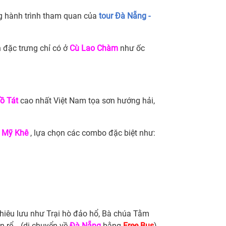
g hành trình tham quan của
tour Đà Nẵng -
 đặc trưng chỉ có ở
Cù Lao Chàm
như ốc
ồ Tát
cao nhất Việt Nam tọa sơn hướng hải,
n Mỹ Khê
, lựa chọn các combo đặc biệt như:
phiêu lưu như Trại hò đảo hổ, Bà chúa Tằm
n rể… (di chuyển về
Đà Nẵng
bằng
Free Bus
).