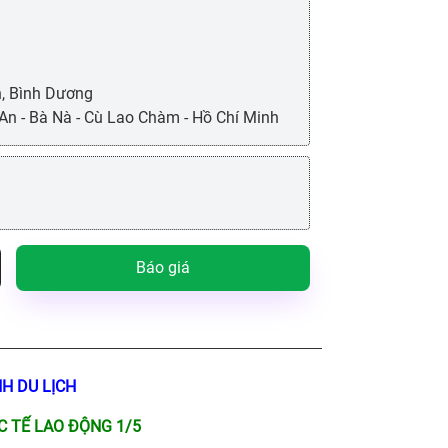
h, Bình Dương
 An - Bà Nà - Cù Lao Chàm - Hồ Chí Minh
Báo giá
NH DU LỊCH
C TẾ LAO ĐỘNG 1/5