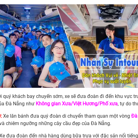
ới quý khách bay chuyến sớm, xe sẽ đưa đoàn đi đến khu vực tru
ủa Đà Nẵng như
Không gian Xưa/Việt Hương/Phố xưa
, tự do t
:
Xe lăn bánh đưa quý đoàn di chuyển tham quan một vòng
Đà
và chiêm ngưỡng những cây cầu đẹp của Đà Nẵng.
Xe đưa đoàn đến nhà hàng dùng bữa trưa với đặc sản nổi tiế