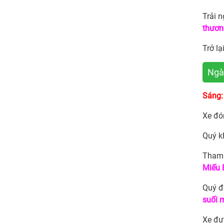
Trải 
thươn
Trở l
Ngà
Sáng:
Xe đó
Quý k
Tham 
Miếu 
Quý đ
suối 
Xe đư