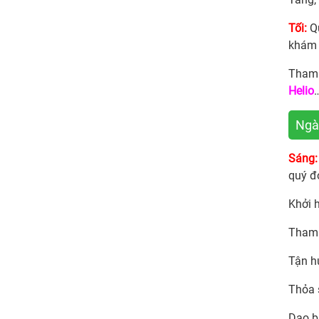
Tối:
Qu
khám 
Tham q
Helio
Ngà
Sáng:
quý đ
Khởi 
Tham
Tận h
Thỏa s
Dạo b