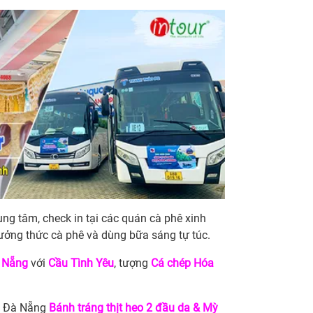
ng tâm, check in tại các quán cà phê xinh
hưởng thức cà phê và dùng bữa sáng tự túc.
 Nẵng
với
Cầu Tình Yêu
, tượng
Cá chép Hóa
ng Đà Nẵng
Bánh tráng thịt heo 2 đầu da & Mỳ