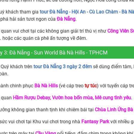
ý khách tham gia
tour Đà Nẵng - Hội An - Cù Lao Chàm - Bà N
phá hải sản tươi ngon của
Đà Nẵng
.
uan vui chơi tại các không gian giải trí thú vị như
Công Viên S
… hoặc các quán cà phê ấn tượng về đêm.
y 3: Đà Nẵng - Sun World Bà Nà Hills - TPHCM
Quý khách trên
tour Đà Nẵng 3 ngày 2 đêm
sẽ dùng điểm tâm, 
oàn.
hành chinh phục
Bà Nà Hills
(vé cáp treo
tự túc
) với tuyến cáp t
 quan
Hầm Rượu Debay, Vườn hoa bốn mùa, Mê cung tình yêu
.
ưởng không gian thanh tịnh khi chiêm bái tại
Chùa Linh Ứng Bà 
ức vui chơi tại Khu vui chơi trong nhà
Fantasy Park
với nhiều 
ước trên mây tại
Cầu Vàng
nổi tiếng, đắm chìm trong không khí