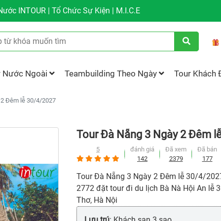
ước INTOUR | Tổ Chức Sự Kiện | M.I.C.E
r Nước Ngoài
Teambuilding Theo Ngày
Tour Khách 
 2 Đêm lễ 30/4/2027
Tour Đà Nẵng 3 Ngày 2 Đêm l
5
đánh giá
Đã xem
Đã bán
142
2379
177
Tour Đà Nẵng 3 Ngày 2 Đêm lễ 30/4/2027 
2772 đặt tour đi du lịch Bà Nà Hội An lễ
Thơ, Hà Nội
Lưu trú
: Khách sạn 3 sao