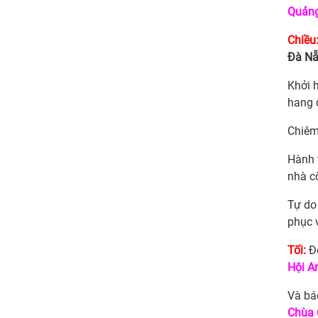
Quản
Chiều
Đà Nẵ
Khởi 
hang 
Chiêm
Hành 
nhà c
Tự do
phục 
Tối:
Đ
Hội A
Và bá
Chùa 