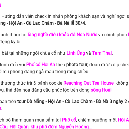
g
.
:
Hướng dẫn viên check in nhận phòng khách sạn và nghỉ ngơi 
ng - Hội An - Cù Lao Chàm - Bà Nà lễ 30/4
.
hành thăm tại
làng nghề điêu khắc đá Non Nước
và chinh phục
động kỳ bí.
 bái tại những ngôi chùa cổ như
Linh Ứng
và
Tam Thai
.
trình đến với
Phố cổ Hội An
theo
photo tour
, đoàn được dịp che
ổ rêu phong đang ngả màu trong ráng chiều.
 thưởng thức trà & bánh cookie
Reaching Out Tea House
, không
vụ, thả đèn hoa đăng cầu phúc lộc trên dòng
sông Hoài
.
oàn trên
tour Đà Nẵng - Hội An - Cù Lao Chàm - Bà Nà 3 ngày 2 
n
.
ch bộ tham quan mua sắm tại
Phố cổ
, chiêm ngưỡng một
Hội 
Cầu, Hội Quán, khu phố đêm Nguyễn Hoàng
…