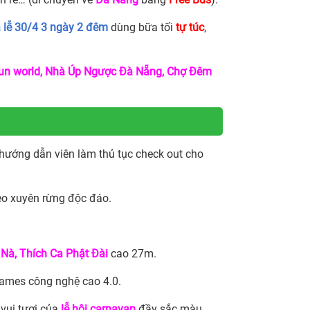
à lễ 30/4 3 ngày 2 đêm
dùng bữa tối
tự túc
,
un world, Nhà Úp Ngược Đà Nẵng, Chợ Đêm
hướng dẫn viên làm thủ tục check out cho
reo xuyên rừng độc đáo.
Nà, Thích Ca Phật Đài
cao 27m.
games công nghệ cao 4.0.
 vui tươi của
lễ hội carnavan
đầy sắc màu.