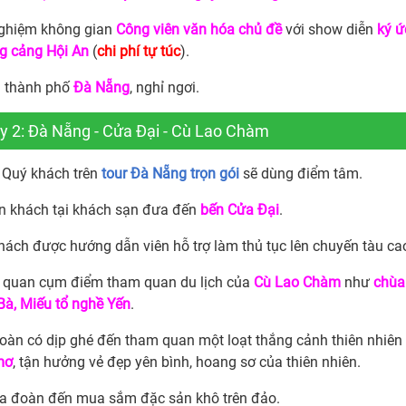
nghiệm không gian
Công viên văn hóa chủ đề
với show diễn
ký ứ
g cảng Hội An
(
chi phí tự túc
).
ại thành phố
Đà Nẵng
, nghỉ ngơi.
y 2: Đà Nẵng - Cửa Đại - Cù Lao Chàm
Quý khách trên
tour Đà Nẵng trọn gói
sẽ dùng điểm tâm.
n khách tại khách sạn đưa đến
bến Cửa Đại
.
hách được hướng dẫn viên hỗ trợ làm thủ tục lên chuyến tàu ca
quan cụm điểm tham quan du lịch của
Cù Lao Chàm
như
chùa
Bà, Miếu tổ nghề Yến
.
oàn có dịp ghé đến tham quan một loạt thắng cảnh thiên nhiên
mơ
, tận hưởng vẻ đẹp yên bình, hoang sơ của thiên nhiên.
a đoàn đến mua sắm đặc sản khô trên đảo.