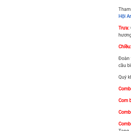
Tham 
Hội A
Trưa:
hương
Chiều
Đoàn
cầu bì
Quý k
Combo
Com b
Combo
Combo
Tang,