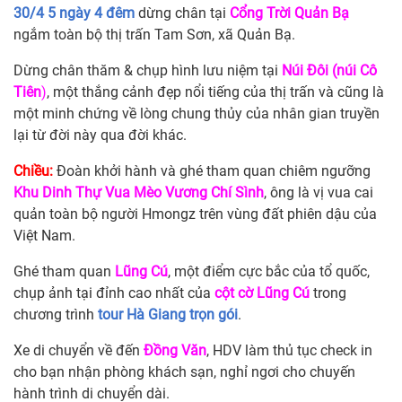
30/4 5 ngày 4 đêm
dừng chân tại
Cổng Trời Quản Bạ
ngắm toàn bộ thị trấn Tam Sơn, xã Quản Bạ.
Dừng chân thăm & chụp hình lưu niệm tại
Núi Đôi (núi Cô
Tiên
)
, một thắng cảnh đẹp nổi tiếng của thị trấn và cũng là
một minh chứng về lòng chung thủy của nhân gian truyền
lại từ đời này qua đời khác.
Chiều:
Đoàn khởi hành và ghé tham quan chiêm ngưỡng
Khu Dinh Thự Vua Mèo Vương Chí Sình
, ông là vị vua cai
quản toàn bộ người Hmongz trên vùng đất phiên dậu của
Việt Nam.
Ghé tham quan
Lũng Cú
, một điểm cực bắc của tổ quốc,
chụp ảnh tại đỉnh cao nhất của
cột cờ Lũng Cú
trong
chương trình
tour Hà Giang trọn gói
.
Xe di chuyển về đến
Đồng Văn
, HDV làm thủ tục check in
cho bạn nhận phòng khách sạn, nghỉ ngơi cho chuyến
hành trình di chuyển dài.