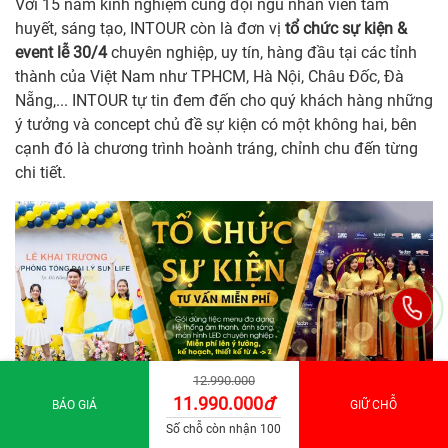
Với 15 năm kinh nghiệm cùng đội ngũ nhân viên tâm
huyết, sáng tạo, INTOUR còn là đơn vị
tổ chức sự kiện &
event lễ 30/4
chuyên nghiệp, uy tín, hàng đầu tại các tỉnh
thành của Việt Nam như TPHCM, Hà Nội, Châu Đốc, Đà
Nẵng,... INTOUR tự tin đem đến cho quý khách hàng những
ý tưởng và concept chủ đề sự kiện có một không hai, bên
cạnh đó là chương trình hoành tráng, chỉnh chu đến từng
chi tiết.
12.990.000
11.990.000
đ
BÁO GIÁ
GIỮ CHỖ
Số chỗ còn nhận 100
Từ khoá tìm kiếm:
du lịch lễ 30/4 nên đi đâu