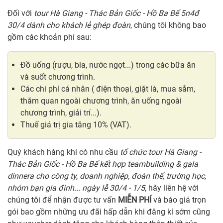
Đối với
tour Hà Giang - Thác Bản Giốc - Hồ Ba Bể 5n4đ
30/4 dành cho khách lẻ ghép đoàn
, chúng tôi không bao
gồm các khoản phí sau:
Đồ uống (rượu, bia, nước ngọt...) trong các bữa ăn
và suốt chương trình.
Các chi phí cá nhân ( điện thoại, giặt là, mua sắm,
thăm quan ngoài chương trình, ăn uống ngoài
chương trình, giải trí...).
Thuế giá trị gia tăng 10% (VAT).
Quý khách hàng khi có nhu cầu
tổ chức tour Hà Giang -
Thác Bản Giốc - Hồ Ba Bể kết hợp teambuilding & gala
dinnera cho công ty, doanh nghiệp, đoàn thể, trường học,
nhóm bạn gia đình... ngày lễ 30/4 - 1/5
, hãy liên hệ với
chúng tôi để nhận được tư vấn
MIỄN PHÍ
và báo giá trọn
gói bao gồm những ưu đãi hấp dẫn khi đăng kí sớm cũng