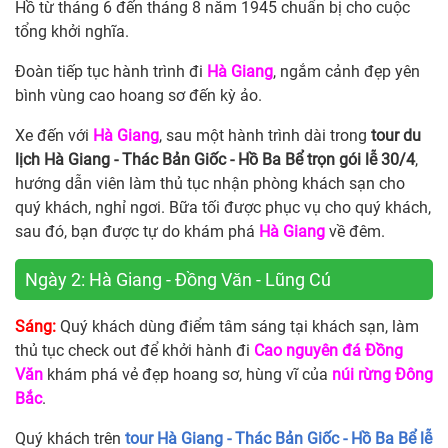
Hồ từ tháng 6 đến tháng 8 năm 1945 chuẩn bị cho cuộc
tổng khởi nghĩa.
Đoàn tiếp tục hành trình đi
Hà Giang
, ngắm cảnh đẹp yên
bình vùng cao hoang sơ đến kỳ ảo.
Xe đến với
Hà Giang
, sau một hành trình dài trong
tour du
lịch Hà Giang - Thác Bản Giốc - Hồ Ba Bể trọn gói lễ 30/4
,
hướng dẫn viên làm thủ tục nhận phòng khách sạn cho
quý khách, nghỉ ngơi. Bữa tối được phục vụ cho quý khách,
sau đó, bạn được tự do khám phá
Hà Giang
về đêm.
Ngày 2: Hà Giang - Đồng Văn - Lũng Cú
Sáng:
Quý khách dùng điểm tâm sáng tại khách sạn, làm
thủ tục check out để khởi hành đi
Cao nguyên đá Đồng
Văn
khám phá vẻ đẹp hoang sơ, hùng vĩ của
núi rừng Đông
Bắc
.
Quý khách trên
tour Hà Giang - Thác Bản Giốc - Hồ Ba Bể lễ