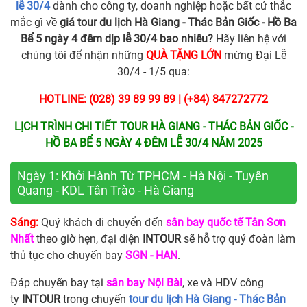
lễ 30/4
dành cho công ty, doanh nghiệp hoặc bất cứ thắc
mắc gì về
giá tour du lịch Hà Giang - Thác Bản Giốc - Hồ Ba
Bể 5 ngày 4 đêm dịp lễ 30/4 bao nhiêu?
Hãy liên hệ với
chúng tôi để nhận những
QUÀ TẶNG LỚN
mừng Đại Lễ
30/4 - 1/5 qua:
HOTLINE: (028) 39 89 99 89 | (+84) 847272772
LỊCH TRÌNH CHI TIẾT
TOUR HÀ GIANG - THÁC BẢN GIỐC -
HỒ BA BỂ 5 NGÀY 4 ĐÊM LỄ 30/4 NĂM 2025
Ngày 1: Khởi Hành Từ TPHCM - Hà Nội - Tuyên
Quang - KDL Tân Trào - Hà Giang
Sáng:
Quý khách di chuyển đến
sân bay quốc tế Tân Sơn
Nhất
theo giờ hẹn, đại diện
INTOUR
sẽ hỗ trợ quý đoàn làm
thủ tục cho chuyến bay
SGN - HAN
.
Đáp chuyến bay tại
sân bay Nội Bài
, xe và HDV công
ty
INTOUR
trong chuyến
tour du lịch Hà Giang - Thác Bản