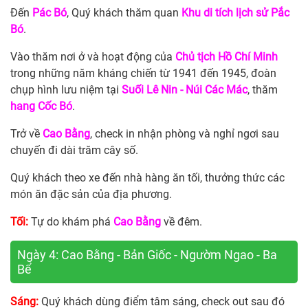
Đến
Pác Bó
, Quý khách thăm quan
Khu di tích lịch sử Pắc
Bó
.
Vào thăm nơi ở và hoạt động của
Chủ tịch Hồ Chí Minh
trong những năm kháng chiến từ 1941 đến 1945, đoàn
chụp hình lưu niệm tại
Suối Lê Nin - Núi Các Mác
, thăm
hang Cốc Bó
.
Trở về
Cao Bằng
, check in nhận phòng và nghỉ ngơi sau
chuyến đi dài trăm cây số.
Quý khách theo xe đến nhà hàng ăn tối, thưởng thức các
món ăn đặc sản của địa phương.
Tối:
Tự do khám phá
Cao Bằng
về đêm.
Ngày 4: Cao Bằng - Bản Giốc - Ngườm Ngao - Ba
Bể
Sáng:
Quý khách dùng điểm tâm sáng, check out sau đó