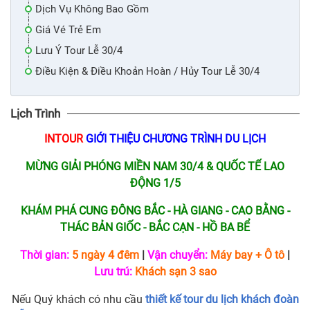
Dịch Vụ Không Bao Gồm
Giá Vé Trẻ Em
Lưu Ý Tour Lễ 30/4
Điều Kiện & Điều Khoản Hoàn / Hủy Tour Lễ 30/4
Lịch Trình
INTOUR
GIỚI THIỆU CHƯƠNG TRÌNH DU LỊCH
MỪNG GIẢI PHÓNG MIỀN NAM 30/4 & QUỐC TẾ LAO
ĐỘNG 1/5
KHÁM PHÁ CUNG ĐÔNG BẮC - HÀ GIANG - CAO BẰNG -
THÁC BẢN GIỐC - BẮC CẠN - HỒ BA BỂ
Thời gian:
5 ngày 4 đêm
|
Vận chuyển:
Máy bay + Ô tô
|
Lưu trú:
Khách sạn 3 sao
Nếu Quý khách có nhu cầu
thiết kế tour du lịch khách đoàn