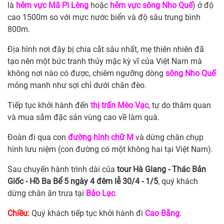
là
hẻm vực Mã Pì Lèng
hoặc
hẻm vực sông Nho Quế
) ở độ
cao 1500m so với mực nước biển và độ sâu trung bình
800m.
Địa hình nơi đây bị chia cắt sâu nhất, mẹ thiên nhiên đã
tạo nên một bức tranh thủy mặc kỳ vĩ của Việt Nam mà
không nơi nào có được, chiêm ngưỡng dòng
sông Nho Quế
mỏng manh như sợi chỉ dưới chân đèo.
Tiếp tục khởi hành đến
thị trấn Mèo Vạc
, tự do thăm quan
và mua sắm đặc sản vùng cao về làm quà.
Đoàn đi qua con
đường hình chữ M
và dừng chân chụp
hình lưu niệm (con đường có một không hai tại Việt Nam).
Sau chuyến hành trình dài của
tour Hà Giang - Thác Bản
Giốc - Hồ Ba Bể 5 ngày 4 đêm lễ 30/4 - 1/5
, quý khách
dừng chân ăn trưa tại
Bảo Lạc
.
Chiều:
Quý khách tiếp tục khởi hành đi
Cao Bằng
.