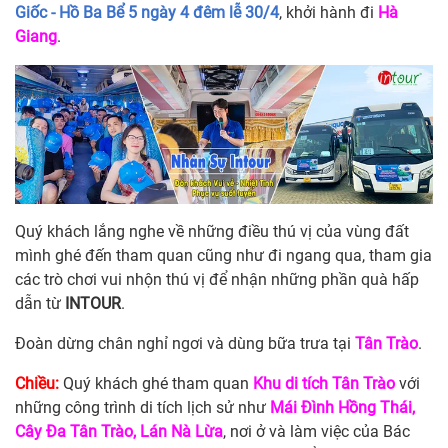
Giốc - Hồ Ba Bể 5 ngày 4 đêm lễ 30/4
, khởi hành đi
Hà
Giang
.
Quý khách lắng nghe về những điều thú vị của vùng đất
mình ghé đến tham quan cũng như đi ngang qua, tham gia
các trò chơi vui nhộn thú vị để nhận những phần quà hấp
dẫn từ
INTOUR
.
Đoàn dừng chân nghỉ ngơi và dùng bữa trưa tại
Tân Trào
.
Chiều:
Quý khách ghé tham quan
Khu di tích Tân Trào
với
những công trình di tích lịch sử như
Mái Đình Hồng Thái,
Cây Đa Tân Trào, Lán Nà Lừa
, nơi ở và làm việc của Bác