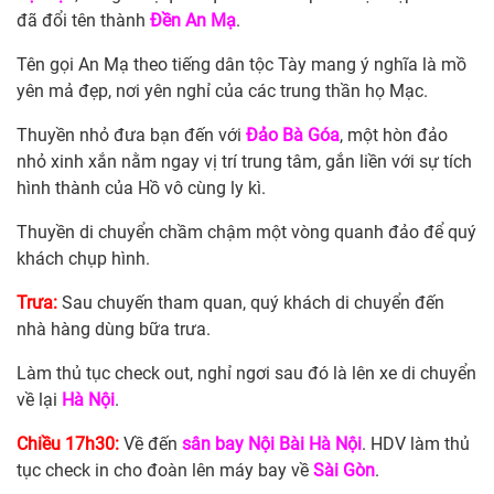
đã đổi tên thành
Đền An Mạ
.
Tên gọi An Mạ theo tiếng dân tộc Tày mang ý nghĩa là mồ
yên mả đẹp, nơi yên nghỉ của các trung thần họ Mạc.
Thuyền nhỏ đưa bạn đến với
Đảo Bà Góa
, một hòn đảo
nhỏ xinh xắn nằm ngay vị trí trung tâm, gắn liền với sự tích
hình thành của Hồ vô cùng ly kì.
Thuyền di chuyển chầm chậm một vòng quanh đảo để quý
khách chụp hình.
Trưa:
Sau chuyến tham quan, quý khách di chuyển đến
nhà hàng dùng bữa trưa.
Làm thủ tục check out, nghỉ ngơi sau đó là lên xe di chuyển
về lại
Hà Nội
.
Chiều 17h30:
Về đến
sân bay Nội Bài Hà Nội
. HDV làm thủ
tục check in cho đoàn lên máy bay về
Sài Gòn
.