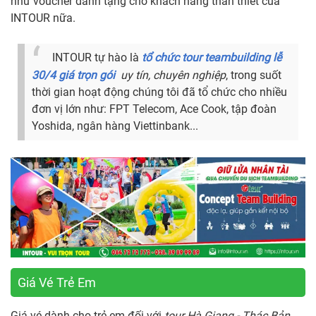
như voucher dành tặng cho khách hàng thân thiết của
INTOUR nữa.
INTOUR tự hào là
tổ chức tour teambuilding lễ
30/4 giá trọn gói
uy tín, chuyên nghiệp
, trong suốt
thời gian hoạt động chúng tôi đã tổ chức cho nhiều
đơn vị lớn như: FPT Telecom, Ace Cook, tập đoàn
Yoshida, ngân hàng Viettinbank...
Giá Vé Trẻ Em
Giá vé dành cho trẻ em đối với
tour Hà Giang - Thác Bản