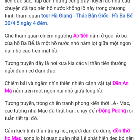
lịch đặc sắc, hấp dẫn nhưng cũng đầy huyền ảo như câu
chuyện đã tạo nên hồ nước khổng lồ này trong chương
trình tham quan
tour Hà Giang - Thác Bản Giốc - Hồ Ba Bể
30/4 5 ngày 4 đêm
.
Ghé tham quan chiêm ngưỡng
Ao tiên
nằm ở góc hồ ba
của hồ Ba Bể, là một hồ nước nhỏ nằm lọt giữa một ngon
núi nhô cao trên mặt hồ.
Tương truyền đây là nơi xưa kia các vị thần tiên thường
ngồi đánh cờ đàm đạo.
Chiêm bái và ngắm nhìn thiên nhiên cảnh vật tại
Đền An
Mạ
nằm trên một ngọn núi nhỏ giữa lòng hồ.
Tương truyền, trong chiến tranh phong kiến thời Lê - Mạc,
các tướng nhà Mạc đã thất trận, chạy đến
Động Puông
rồi
tuẫn tiết tại đó.
Cảm kích tinh thần trung liệt, người dân đã dựng
đền thờ
họ Mạc
, song lo bị quan quân nhà Lê phát hiện dẹp bỏ nên