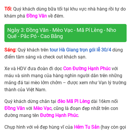
Tối:
Quý khách dùng bữa tối tại khu vực nhà hàng rồi tự do
khám phá
Đồng Văn
về đêm.
Ngày 3: Đồng Văn - Mèo Vạc - Mã Pí Lèng - Nho
Quế - Pắc Pó - Cao Bằng
Sáng:
Quý khách trên
tour Hà Giang trọn gói lễ 30/4
dùng
điểm tâm sáng và check out khách sạn.
Xe và HDV đưa đoàn đi dọc
Con Đường Hạnh Phúc
với
máu và sinh mạng của hàng nghìn người dân trên những
mảng đá tai mèo lởm chởm – được xem như Vạn lý trường
thành của Việt Nam.
Quý khách dừng chân tại
đèo Mã Pì Lèng
dài 16km nối
Đồng Văn
với
Mèo Vạc
, cũng là đoạn đẹp nhất trên con
đường mang tên
Đường Hạnh Phúc
.
Chụp hình với vẻ đẹp hùng vĩ của
Hẻm Tu Sản
(hay còn gọi