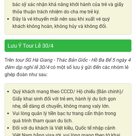
bác sỹ xác nhận khả năng khởi hành của trẻ và giấy
thỏa thuận trách nhiệm do cha mẹ trẻ ký.
Đây là vé khuyến mãi nên sau khi xuất vé quý
khách không hoàn, không hủy và không đổi.
Lưu Ý Tour Lễ 30/4
Trên
tour SG Hà Giang - Thác Bản Giốc - Hồ Ba Bể 5 ngày 4
đêm dịp nghỉ lễ 30/4
có một số lưu ý gửi đến các nhóm lẻ
ghép đoàn như sau:
Quý khách mang theo CCCD/ Hộ chiếu (Bản chính)/
Giấy khai sinh đối với trẻ em, hành lý du lịch gọn
nhẹ, dễ dàng di chuyển, không mang valy lớn.
Vui lòng quản lý tiền bạc tư trang cẩn thận trong
quá trình tham quan du lịch.
Đối với du khách là Việt kiều, Quốc tế nhập cảnh
Việt Nam bằng visa rời, vui lòng mang theo tờ khai