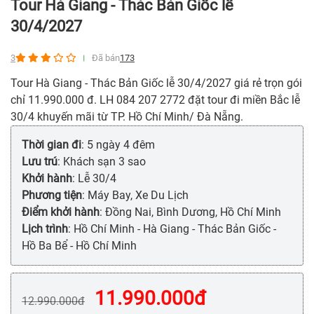
Tour Hà Giang - Thác Bản Giốc lễ
30/4/2027
3
Đã bán
173
Tour Hà Giang - Thác Bản Giốc lễ 30/4/2027 giá rẻ trọn gói
chỉ 11.990.000 đ. LH 084 207 2772 đặt tour đi miền Bắc lễ
30/4 khuyến mãi từ TP. Hồ Chí Minh/ Đà Nẵng.
Thời gian đi
: 5 ngày 4 đêm
Lưu trú
: Khách sạn 3 sao
Khởi hành
: Lễ 30/4
Phương tiện
: Máy Bay, Xe Du Lịch
Điểm khởi hành
: Đồng Nai, Bình Dương, Hồ Chí Minh
Lịch trình
: Hồ Chí Minh - Hà Giang - Thác Bản Giốc -
Hồ Ba Bể - Hồ Chí Minh
11.990.000
đ
12.990.000
đ