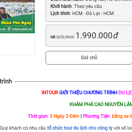
Khởi hành
: Theo yêu cầu
Lịch trình
: HCM - Đà Lạt - HCM
1.990.000
đ
Mã
QCDL3N3D
Giữ chỗ
trình
INTOUR
GIỚI THIỆU CHƯƠNG TRÌNH
DU LỊ
KHÁM PHÁ CAO NGUYÊN LÂM
Thời gian:
3 Ngày 3 Đêm
|
Phương Tiện:
bằng xe ô
Quý khách có nhu cầu
tổ chức tour du lịch cho công ty
với số lư