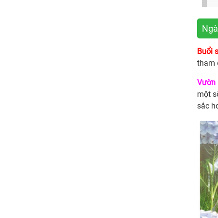
Ngày
Buổi 
tham 
Vườn 
một s
sắc h