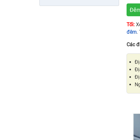
Đêm 
Tối:
X
đêm
.
Các đ
Đị
Đị
Đị
Ng