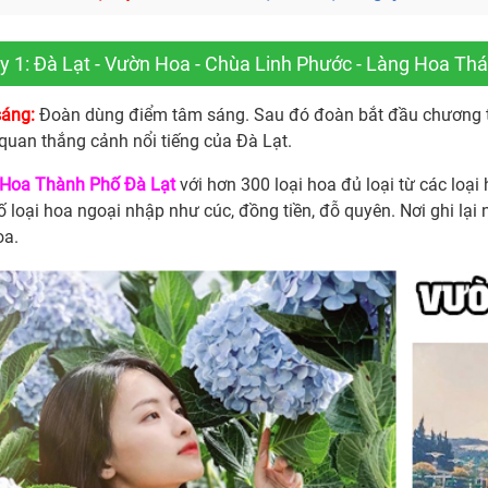
 1: Đà Lạt - Vườn Hoa - Chùa Linh Phước - Làng Hoa Thá
sáng:
Đoàn dùng điểm tâm sáng. Sau đó đoàn bắt đầu chương 
quan thắng cảnh nổi tiếng của Đà Lạt.
Hoa Thành Phố Đà Lạt
với hơn 300 loại hoa đủ loại từ các loại
ố loại hoa ngoại nhập như cúc, đồng tiền, đỗ quyên. Nơi ghi lạ
oa.