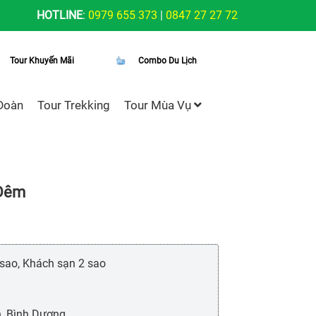
HOTLINE
:
0979 655 373
|
0847 27 27 72
Tour Khuyến Mãi
Combo Du Lịch
Đoàn
Tour Trekking
Tour Mùa Vụ
 Đêm
 sao, Khách sạn 2 sao
h, Bình Dương