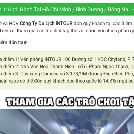
1: Khởi Hành Tại Hồ Chí Minh / Bình Dương / Đồng Nai -
e và HDV
Công Ty Du Lịch INTOUR
đón quý khách tại các điểm 
 Trên xe tham gia các trò chơi tập thể vui nhộn với nhiều phần 
iểm đón tour:
a điểm 1: Văn phòng INTOUR 106 Đường số 1 KDC Cityland, P. 7
a điểm 2: Nhà Văn Hóa Thanh Niên - số 6, Phạm Ngọc Thạch, 
a điểm 3: Cây xăng Comeco số 3 178/9M đường Điện Biên Phủ
oài ra xe có thể đón quý khách dọc theo quốc lộ 1A đến ngã b