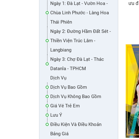
ưu đ
Ngày 1: Đà Lạt - Vườn Hoa -
Chùa Linh Phước - Làng Hoa
Thái Phiên
Ngày 2: Đường Hầm Đất Sét -
Thiền Viện Trúc Lâm -
Langbiang
Ngày 3: Chợ Đà Lạt - Thác
Datanla - TPHCM
Dịch Vụ
Dịch Vụ Bao Gồm
Dịch Vụ Không Bao Gồm
Giá Vé Trẻ Em
Lưu Ý
Điều Kiện Và Điều Khoản
Bảng Giá