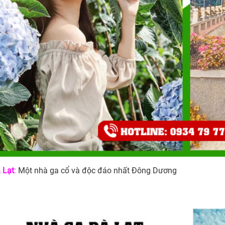
 Lạt
:
Một nhà ga cổ và độc đáo nhất Đông Dương