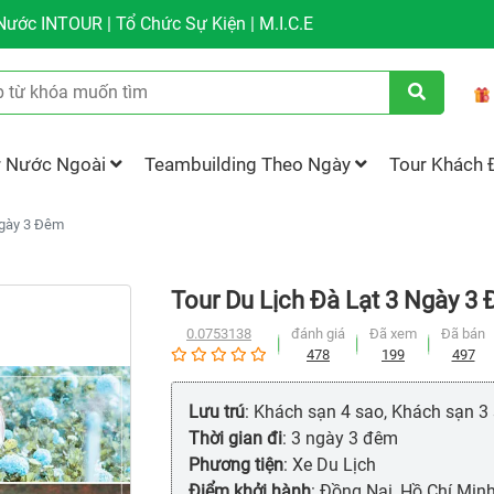
ước INTOUR | Tổ Chức Sự Kiện | M.I.C.E
r Nước Ngoài
Teambuilding Theo Ngày
Tour Khách 
Ngày 3 Đêm
Tour Du Lịch Đà Lạt 3 Ngày 3
0.0753138
đánh giá
Đã xem
Đã bán
478
199
497
Lưu trú
: Khách sạn 4 sao, Khách sạn 3
Thời gian đi
: 3 ngày 3 đêm
Phương tiện
: Xe Du Lịch
Điểm khởi hành
: Đồng Nai, Hồ Chí Min