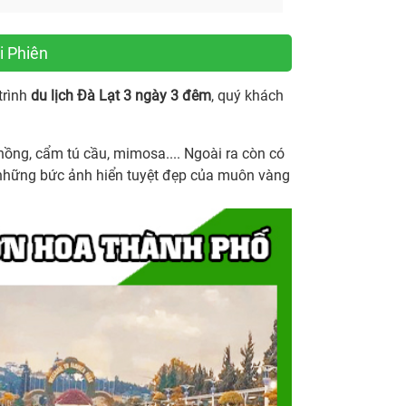
i Phiên
trình
du lịch Đà Lạt 3 ngày 3 đêm
, quý khách
 hồng, cẩm tú cầu, mimosa.... Ngoài ra còn có
i những bức ảnh hiển tuyệt đẹp của muôn vàng