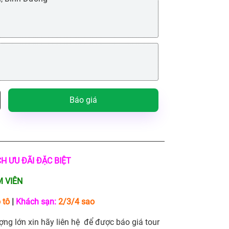
Báo giá
CH ƯU ĐÃI ĐẶC BIỆT
 VIÊN
 tô
|
Khách sạn:
2/3/4 sao
ợng lớn xin hãy liên hệ để được báo giá tour