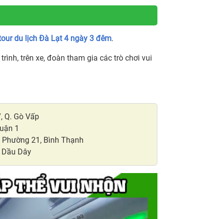
tour du lịch Đà Lạt 4 ngày 3 đêm
.
ộ trình, trên xe, đoàn tham gia các trò chơi vui
, Q. Gò Vấp
Quận 1
, Phường 21, Bình Thạnh
a Dầu Dây