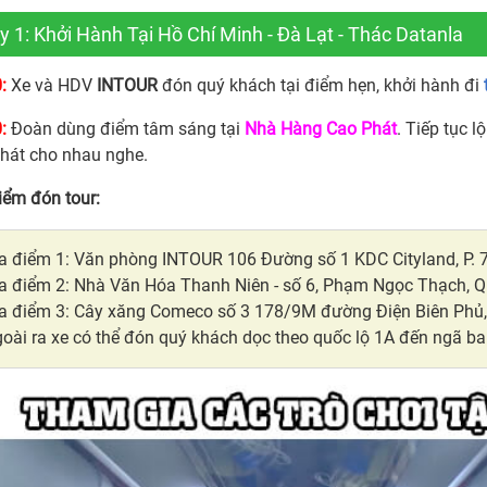
 1: Khởi Hành Tại Hồ Chí Minh - Đà Lạt - Thác Datanla
:
Xe và HDV
INTOUR
đón quý khách tại điểm hẹn, khởi hành đi
:
Đoàn dùng điểm tâm sáng tại
Nhà Hàng Cao Phát
. Tiếp tục l
 hát cho nhau nghe.
iểm đón tour:
a điểm 1: Văn phòng INTOUR 106 Đường số 1 KDC Cityland, P. 7
a điểm 2: Nhà Văn Hóa Thanh Niên - số 6, Phạm Ngọc Thạch, 
a điểm 3: Cây xăng Comeco số 3 178/9M đường Điện Biên Phủ
oài ra xe có thể đón quý khách dọc theo quốc lộ 1A đến ngã b