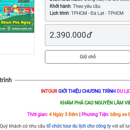
Khởi hành
: Theo yêu cầu
Lịch trình
: TPHCM - Đà Lạt - TPHCM
2.390.000
đ
Giữ chỗ
trình
INTOUR
GIỚI THIỆU CHƯƠNG TRÌNH
DU LỊ
KHÁM PHÁ CAO NGUYÊN LÂM VI
Thời gian:
4 Ngày 3 Đêm
|
Phương Tiện:
bằng xe ô
Quý khách có nhu cầu
tổ chức tour du lịch cho công ty
với số lư