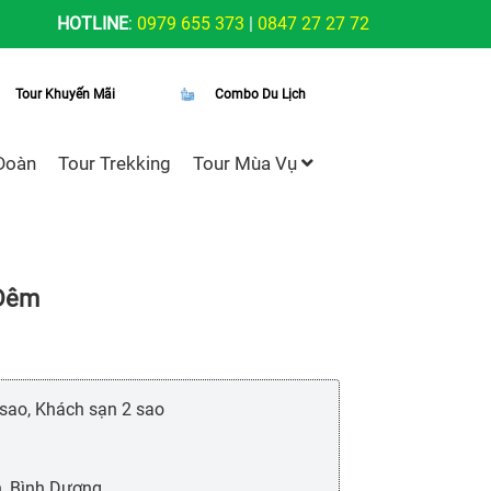
HOTLINE
:
0979 655 373
|
0847 27 27 72
Tour Khuyến Mãi
Combo Du Lịch
Đoàn
Tour Trekking
Tour Mùa Vụ
 Đêm
 sao, Khách sạn 2 sao
h, Bình Dương