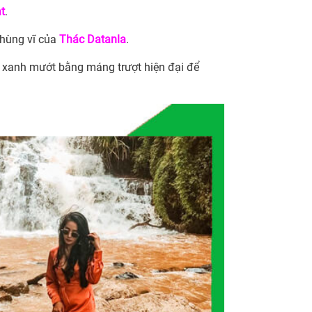
t
.
 hùng vĩ của
Thác Datanla
.
 xanh mướt bằng máng trượt hiện đại để