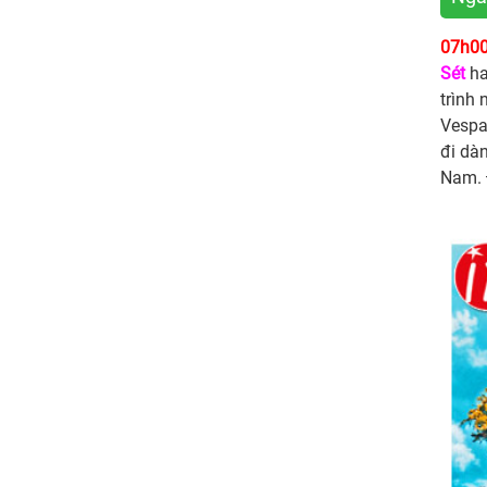
07h00
Sét
h
trình
Vespa
đi dà
Nam. 