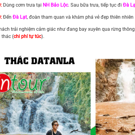
:
Dùng cơm trưa tại
NH Bảo Lộc
. Sau bữa trưa, tiếp tục đi
Đà Lạ
:
Đến
Đà Lạt
, đoàn tham quan và khám phá vẻ đẹp thiên nhiên
hách trải nghiệm cảm giác như đang bay xuyên qua rừng thông
 thác (
chi phí tự túc
).