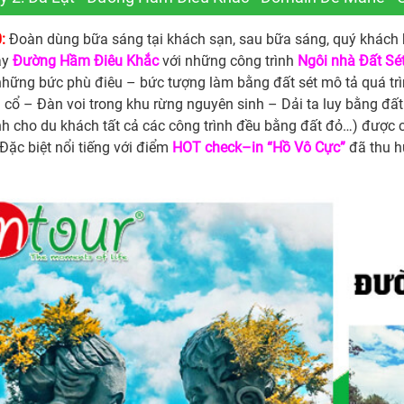
:
Đoàn dùng bữa sáng tại khách sạn, sau bữa sáng, quý khách
ay
Đường Hầm Điêu Khắc
với những công trình
Ngôi nhà Đất Sé
 những bức phù điêu – bức tượng làm bằng đất sét mô tả quá tr
 cổ – Đàn voi trong khu rừng nguyên sinh – Dải ta luy bằng đấ
nh cho du khách tất cả các công trình đều bằng đất đỏ…) được 
Đặc biệt nổi tiếng với điểm
HOT check–in
“Hồ Vô Cực”
đã thu h