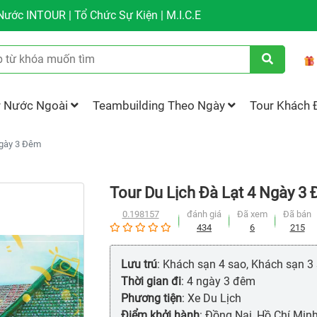
ước INTOUR | Tổ Chức Sự Kiện | M.I.C.E
r Nước Ngoài
Teambuilding Theo Ngày
Tour Khách 
Ngày 3 Đêm
Tour Du Lịch Đà Lạt 4 Ngày 3
0.198157
đánh giá
Đã xem
Đã bán
434
6
215
Lưu trú
: Khách sạn 4 sao, Khách sạn 3
Thời gian đi
: 4 ngày 3 đêm
Phương tiện
: Xe Du Lịch
Điểm khởi hành
: Đồng Nai, Hồ Chí Min