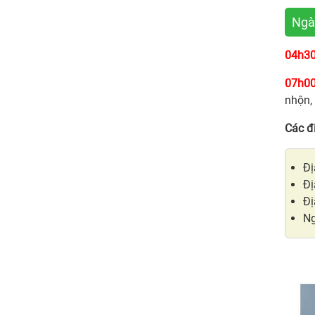
Ngày
04h30
07h00
nhộn,
Các đ
Đị
Đị
Đị
Ng