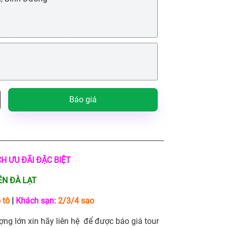
Báo giá
CH ƯU ĐÃI ĐẶC BIỆT
ÊN ĐÀ LẠT
 tô
|
Khách sạn:
2/3/4 sao
ợng lớn xin hãy liên hệ để được báo giá tour