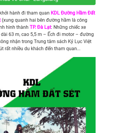
 khởi hành đi tham quan
KDL Đường Hầm Đất
t
(xung quanh hai bên đường hầm là công
ình hình thành
TP. Đà Lạt
: Những chiếc xe
t dài 63 m, cao 5,5 m – Ếch đi motor – đường
công nhận trong Trung tâm sách Kỷ Lục Việt
út rất nhiều du khách đến tham quan...