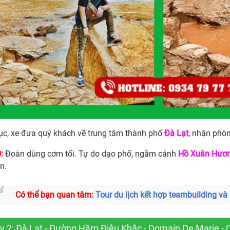
tục, xe đưa quý khách về trung tâm thành phố
Đà Lạt
, nhận phò
:
Đoàn dùng cơm tối. Tự do dạo phố, ngắm cảnh
Hồ Xuân Hươ
n.
Có thể bạn quan tâm:
Tour du lịch kết hợp teambuilding và
y 2: Đà Lạt - Đường Hầm Điêu Khắc - Domain De Marie - 